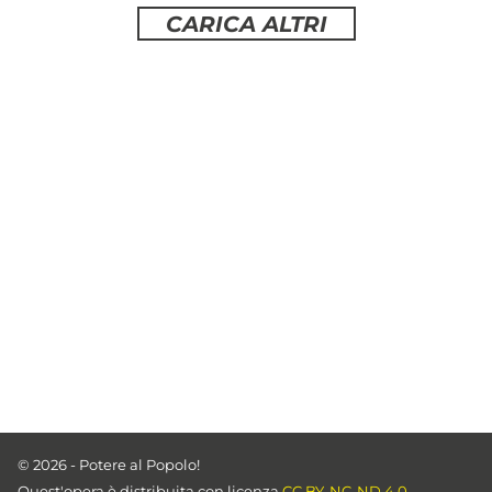
CARICA ALTRI
© 2026 - Potere al Popolo!
Quest'opera è distribuita con licenza
CC BY-NC-ND 4.0.