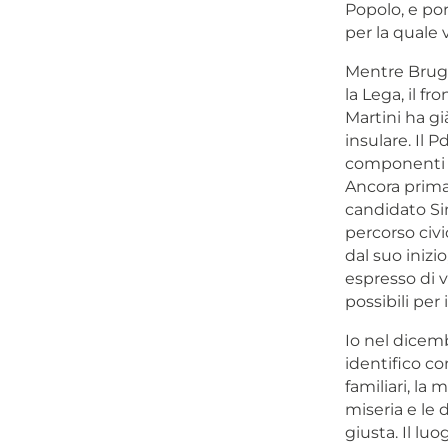
Popolo, e por
per la quale 
Mentre Brugn
la Lega, il f
Martini ha già
insulare. Il P
componenti s
Ancora prima
candidato Sind
percorso civi
dal suo iniz
espresso di v
possibili per 
Io nel dicemb
identifico con
familiari, la
miseria e le 
giusta. Il l