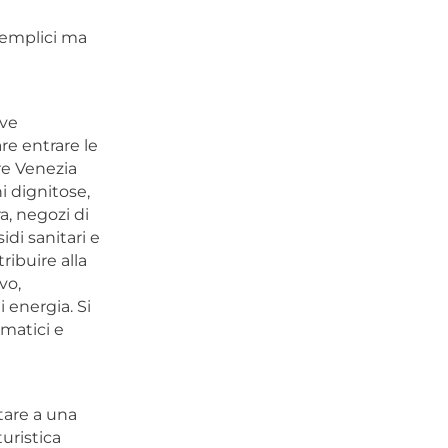
semplici ma
eve
re entrare le
re Venezia
i dignitose,
a, negozi di
idi sanitari e
ribuire alla
vo,
i energia. Si
imatici e
tare a una
uristica