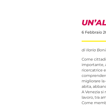
UN’AL
6 Febbraio 
di Ilaria Bo
Come cittadi
importante, 
ricercatrice
comprendere 
migliorare la
abita, abband
A Venezia si 
lavoro, tra a
Come membro 