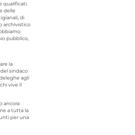
 qualificati.
e delle
igianali, di
 archivistico
 Dobbiamo
nio pubblico,
are la
 del sindaco
 deleghe agli
hi vive il
no ancora
e a tutta la
punti per una