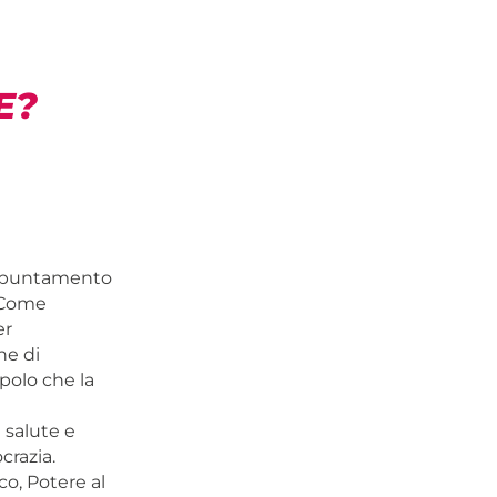
E?
 appuntamento
. Come
er
ne di
opolo che la
 salute e
crazia.
, Potere al