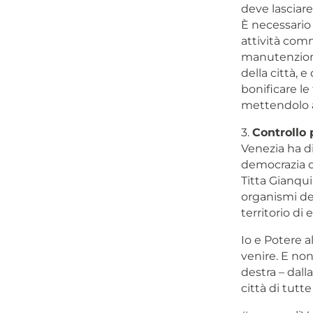
deve lasciare 
È necessario
attività comme
manutenzione 
della città, 
bonificare le
mettendolo al
3.
Controllo 
Venezia ha di
democrazia di
Titta Gianqui
organismi dec
territorio di
Io e Potere a
venire. E non
destra – dall
città di tutte 