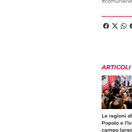
#comunaliVe
ARTICOLI
Le ragioni d
Popolo e l’is
campo larg