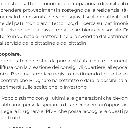
il posto a settori economici e occupazionali diversificati e
 prendere provvedimenti a sostegno della residenzialità 
rciali di prossimità. Servono sgravi fiscali per attività art
del patrimonio architettonico, di ricerca sul patrimonio
e di turismo lento a basso impatto ambientale e sociale.
 terre inquinate e mettere fine alla svendita del patrimo
 servizio delle cittadine e dei cittadini.
popolare.
menticato che è stata la prima città italiana a speriment
ffusa con la creazione dei consigli di quartiere, all’epoca
nto. Bisogna cambiare registro: restituendo i poteri e le
entrati che Brugnaro ha sottratto e dare la possibilità a c
 esprimersi sulle scelte che lo investono.
l Popolo stiamo con gli ultimi e le generazioni che devo
 abbiamo perso la speranza di fare crescere un’opposizion
a Lega, a Brugnaro al PD – che possa raccogliere questi 
e di tutti.