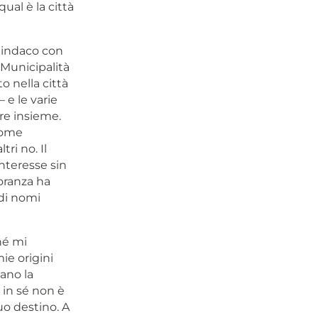
ual è la città
Sindaco con
 Municipalità
o nella città
– e le varie
re insieme.
come
ri no. Il
interesse sin
oranza ha
 di nomi
hé mi
mie origini
mano la
 in sé non è
uo destino. A