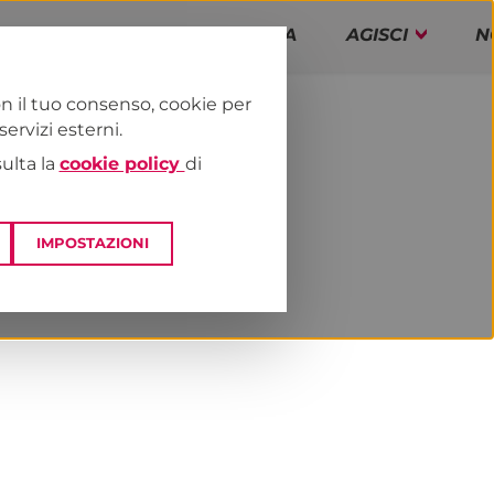
PAP!
PROGRAMMA
AGISCI
N
n il tuo consenso, cookie per
rvizi esterni.
E
DAI TERRITORI
VENETO
sulta la
cookie policy
di
IMPOSTAZIONI