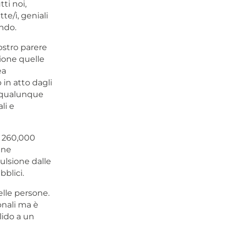
ti noi,
te/i, geniali
ndo.
ostro parere
ione quelle
ea
in atto dagli
 qualunque
li e
e 260,000
 ne
ulsione dalle
bblici.
elle persone.
onali ma è
lido a un