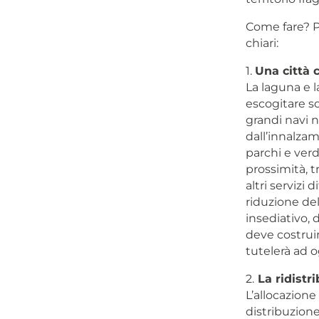
Come fare? Po
chiari:
1.
Una città 
La laguna e l
escogitare so
grandi navi n
dall’innalzam
parchi e verd
prossimità, tr
altri servizi 
riduzione del
insediativo, d
deve costruir
tutelerà ad o
2.
La ridistri
L’allocazione
distribuzion