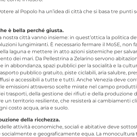
tere al Popolo ha un’idea di città che si basa tre punti 
che è bella perché giusta.
a nostra città vanno insieme: in quest’ottica la politica d
luzioni lungimiranti. È necessario fermare il MoSE, non fa
ella laguna e mettere in atto azioni sistemiche per salva
ento dei mari. Da Pellestrina a Zelarino servono abitazion
e in abbondanza, spazi pubblici per la socialità e la cultur
asporto pubblico gratuito, piste ciclabili, aria salubre, pres
diffusi e accessibili a tutte e tutti. Anche Venezia deve cont
le emissioni attraverso scelte mirate nel campo produtti
ei trasporti, della gestione dei rifiuti e della produzione d
e un territorio resiliente, che resisterà ai cambiamenti cl
gni costo acqua, aria e suolo.
buzione della ricchezza.
 delle attività economiche, sociali e abitative deve sottos
e socialmente e geograficamente equa. La monocultura t