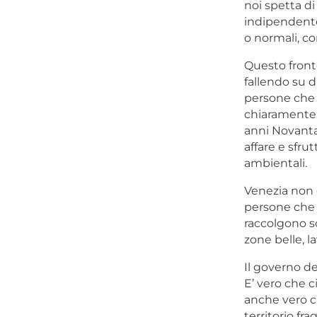
noi spetta di
indipendentem
o normali, c
Questo fronte
fallendo su 
persone che s
chiaramente 
anni Novanta
affare e sfru
ambientali.
Venezia non è
persone che 
raccolgono so
zone belle, l
Il governo de
E’ vero che c
anche vero ch
territorio fra