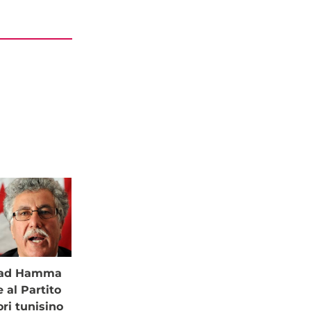
à ad Hamma
al Partito
ori tunisino