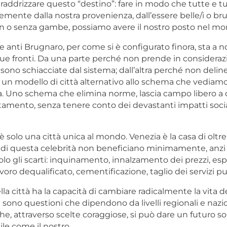
 raddrizzare questo “destino”: fare in modo che tutte e tut
ente dalla nostra provenienza, dall’essere belle/i o brut
on o senza gambe, possiamo avere il nostro posto nel mo
 anti Brugnaro, per come si è configurato finora, sta a n
due fronti. Da una parte perché non prende in consideraz
ono schiacciate dal sistema; dall’altra perché non delin
un modello di città alternativo allo schema che vediamo 
. Uno schema che elimina norme, lascia campo libero a
ttamento, senza tenere conto dei devastanti impatti socia
 solo una città unica al mondo. Venezia è la casa di oltr
di questa celebrità non beneficiano minimamente, anzi
lo gli scarti: inquinamento, innalzamento dei prezzi, esp
avoro dequalificato, cementificazione, taglio dei servizi pu
lla città ha la capacità di cambiare radicalmente la vita d
i sono questioni che dipendono da livelli regionali e nazi
e, attraverso scelte coraggiose, si può dare un futuro so
gile come il nostro.