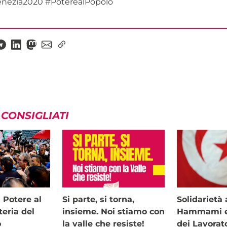
nezia2020 #PoterealPopolo
 CONSIGLIATI
i Potere al
Si parte, si torna,
Solidariet
teria del
insieme. Noi stiamo con
Hammami e 
o
la valle che resiste!
dei Lavorat