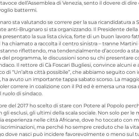
tavoce dell’Assemblea di Venezia, sento il dovere di dire q
voglio battermi.
aro sta valutando se correre per la sua ricandidatura a 
ronte anti-Brugnaro si sta organizzando. Il Presidente della
 presentato la sua lista civica, forte di un buon lavoro fatt
d ha chiamato a raccolta il centro sinistra – tranne Martini 
tanno riflettendo, ma tendenzialmente d’accordo a sta
 del programma, le discussioni sono su chi presentare 
aco. Il rettore di Cà Foscari Bugliesi, convince alcuni e alt
co di “Un’altra città possibile”, che abbiamo seguito con 
io, ha avuto un importante tappa sabato scorso. La maggi
oler correre in coalizione con il Pd ed è emersa una rosa
il ruolo di sindaco.
re del 2017 ho scelto di stare con Potere al Popolo perc
 gli esclusi, gli ultimi della scala sociale. Non solo per le 
 mia esperienza nelle città Africane, dove ho toccato con 
discriminazioni, ma perché ho sempre creduto che la vita
uogo dove nasci può incidere favorevolmente o meno sul t