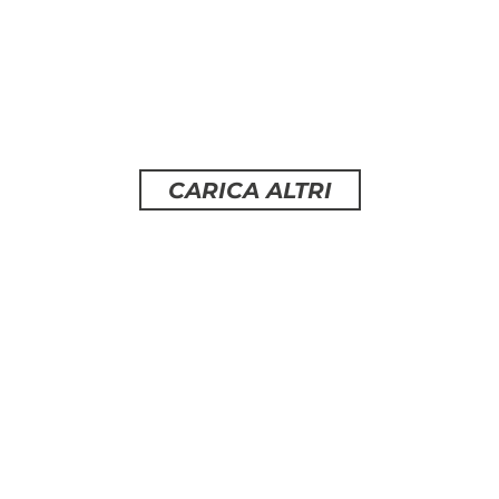
novembre sciopero generale, 29
novembre manifestazione
nazionale
martedì 11 Novembre 2025
CARICA ALTRI