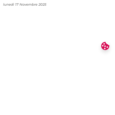
lunedì 17 Novembre 2025
Contro la finanziaria di guerra e il
governo Meloni. Rompere con
Israele – Palestina libera. 28