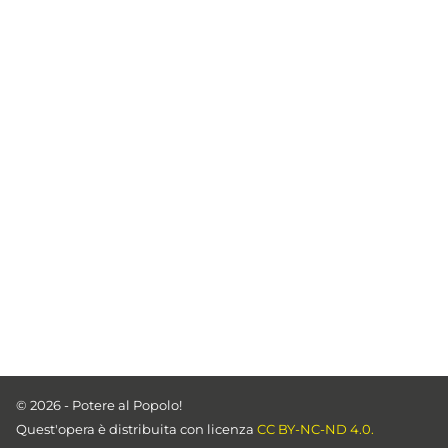
© 2026 - Potere al Popolo!
Quest'opera è distribuita con licenza
CC BY-NC-ND 4.0.