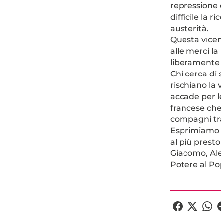
repressione d
difficile la r
austerità.
Questa vicen
alle merci la
liberamente 
Chi cerca di
rischiano la
accade per l
francese che
compagni tra 
Esprimiamo l
al più presto
Giacomo, Ale,
Potere al Po