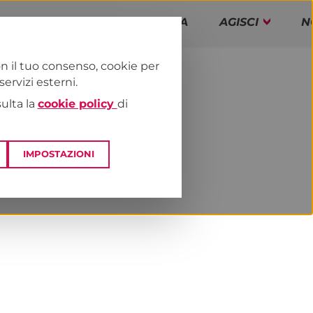
PAP!
PROGRAMMA
AGISCI
N
n il tuo consenso, cookie per
rvizi esterni.
E
DAI TERRITORI
PIEMONTE
sulta la
cookie policy
di
IMPOSTAZIONI