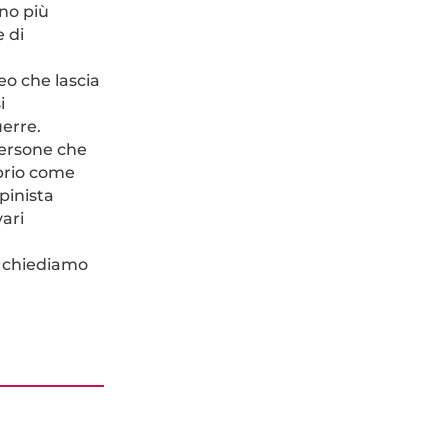
ono più
e di
o che lascia
i
erre.
persone che
oprio come
pinista
ari
e chiediamo