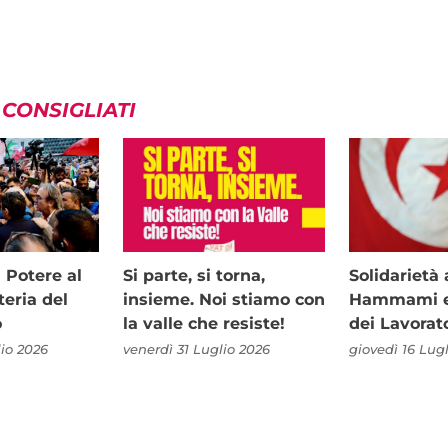
 CONSIGLIATI
i Potere al
Si parte, si torna,
Solidariet
teria del
insieme. Noi stiamo con
Hammami e 
o
la valle che resiste!
dei Lavorat
io 2026
venerdì 31 Luglio 2026
giovedì 16 Lug