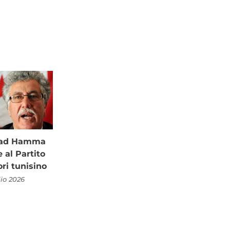
à ad Hamma
al Partito
ori tunisino
lio 2026