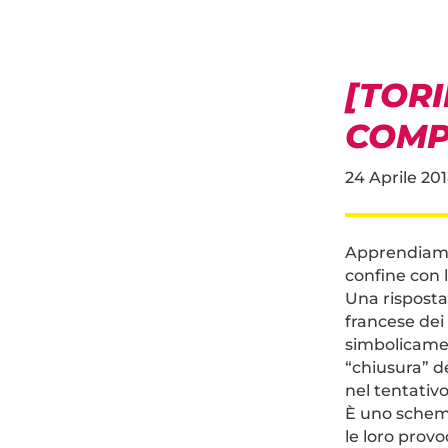
[TORI
COMP
24 Aprile 20
Apprendiamo 
confine con l
Una risposta
francese dei
simbolicamen
“chiusura” de
nel tentativo
È uno schema
le loro prov