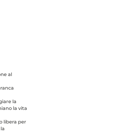
ne al
branca
iare la
iano la vita
 libera per
la