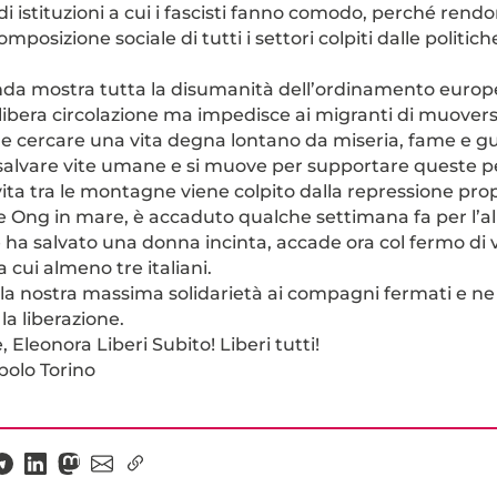
i istituzioni a cui i fascisti fanno comodo, perché rend
icomposizione sociale di tutti i settori colpiti dalle politich
da mostra tutta la disumanità dell’ordinamento europe
 libera circolazione ma impedisce ai migranti di muovers
e cercare una vita degna lontano da miseria, fame e gu
 salvare vite umane e si muove per supportare queste 
 vita tra le montagne viene colpito dalla repressione pr
e Ong in mare, è accaduto qualche settimana fa per l’al
 ha salvato una donna incinta, accade ora col fermo di v
cui almeno tre italiani.
a nostra massima solidarietà ai compagni fermati e n
 la liberazione.
 Eleonora Liberi Subito! Liberi tutti!
polo Torino