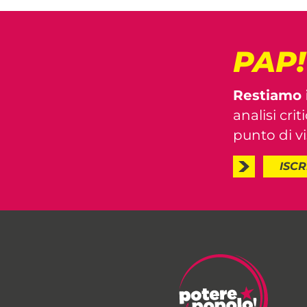
PAP
Restiamo 
analisi crit
punto di vis
ISCR