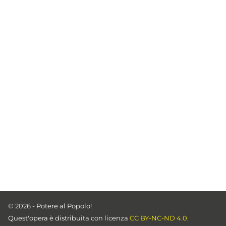
© 2026 - Potere al Popolo!
Quest'opera è distribuita con licenza
CC BY-NC-ND 4.0.