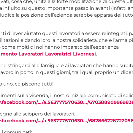
ati, cosa che, unita alla forte mobilitazione di queste ul
 influito su questo importante passo in avanti (infatti a
iudice la posizione dell’azienda sarebbe apparsa del tutt
.
i di aver aiutato questi lavoratori a essere reintegrati,
ilitazioni e dando loro la nostra solidarietà, che è l’arma 
come molti di noi hanno imparato dall’esperienza
mento Lavoratori Lavoratrici Livornesi
.
ne stringerci alle famiglie e ai lavoratori che hanno subit
 lavoro in porto in questi giorni, tra i quali proprio un di
 uno, colpiscono tutti!
menti sulla vicenda, il nostro iniziale comunicato di solid
w.facebook.com/…/a.563777570630…/67038890996983
tegno allo sciopero dei lavoratori:
w.facebook.com/…/a.563777570630…/68286672872205
 i comunicati: