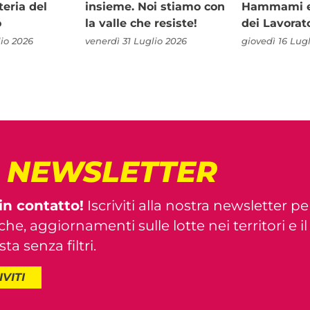
teria del
insieme. Noi stiamo con
Hammami e 
o
la valle che resiste!
dei Lavorat
io 2026
venerdì 31 Luglio 2026
giovedì 16 Lug
! NEWSLETTER
in contatto!
Iscriviti alla nostra newsletter pe
iche, aggiornamenti sulle lotte nei territori e i
ta senza filtri.
IVITI