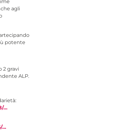
time
nche agli
o
 partecipando
più potente
o 2 gravi
pendente ALP.
arietà:
8/…
6/…