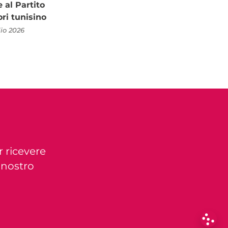
al Partito
ori tunisino
lio 2026
r ricevere
l nostro