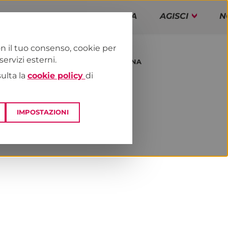
PAP!
PROGRAMMA
AGISCI
N
n il tuo consenso, cookie per
rvizi esterni.
E
DAI TERRITORI
EMILIA-ROMAGNA
sulta la
cookie policy
di
IMPOSTAZIONI