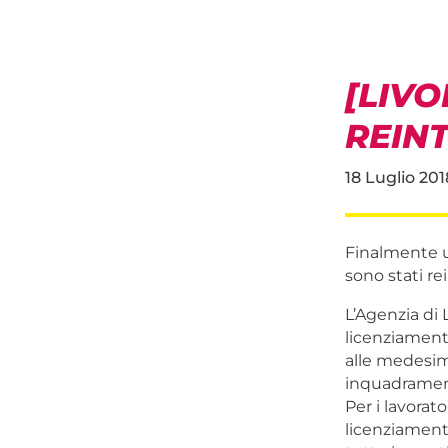
[LIV
REINT
18 Luglio 201
Finalmente u
sono stati re
L’Agenzia di 
licenziamenti
alle medesime
inquadrament
Per i lavorat
licenziament