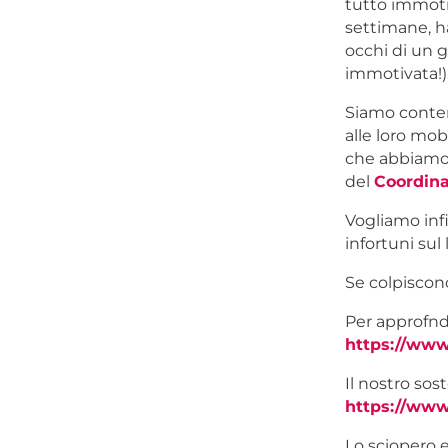
tutto immotiv
settimane, ha
occhi di un g
immotivata!)
Siamo content
alle loro mob
che abbiamo 
del
Coordina
Vogliamo infi
infortuni sul
Se colpiscono
Per approfndi
https://ww
Il nostro sos
https://ww
Lo sciopero e