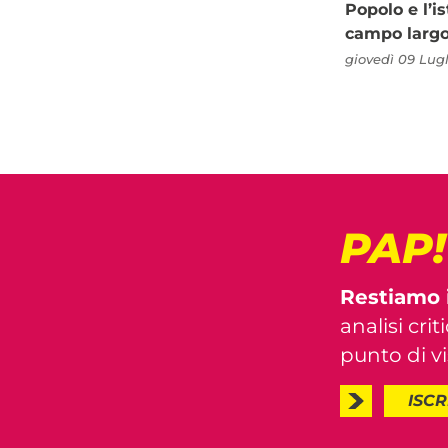
Popolo e l’is
campo larg
giovedì 09 Lugl
PAP
Restiamo 
analisi crit
punto di vis
ISCR