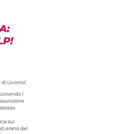
A:
LP!
 di Livorno!
mponendo i
iassunzione
 stesso
cia sul
ti erano del