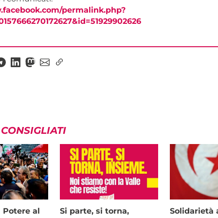
.facebook.com/permalink.php?
10157666270172627&id=51929902626
 CONSIGLIATI
i Potere al
Si parte, si torna,
Solidariet