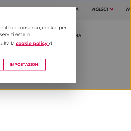
PAP!
PROGRAMMA
AGISCI
N
n il tuo consenso, cookie per
rvizi esterni.
E
DAI TERRITORI
EMILIA-ROMAGNA
sulta la
cookie policy
di
IMPOSTAZIONI