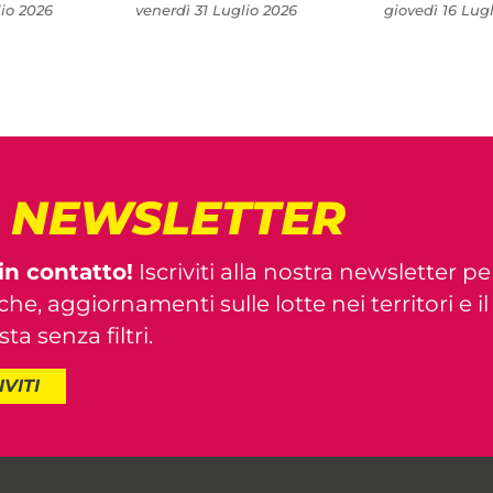
io 2026
venerdì 31 Luglio 2026
giovedì 16 Lug
! NEWSLETTER
in contatto!
Iscriviti alla nostra newsletter pe
iche, aggiornamenti sulle lotte nei territori e i
ta senza filtri.
IVITI