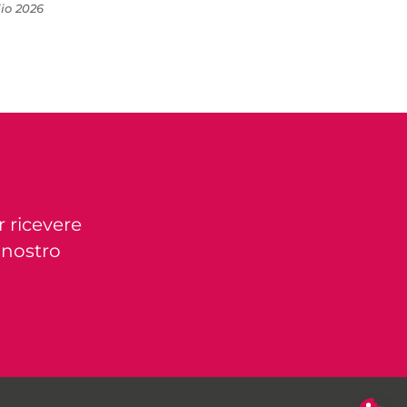
lio 2026
r ricevere
l nostro