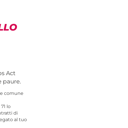
LLO
bs Act
e paure.
onte comune
71 lo
ratti di
legato al tuo