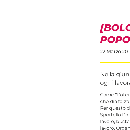
[BOL
POPO
22 Marzo 201
Nella giun
ogni lavor
Come “Potere
che dia forza 
Per questo da
Sportello Pop
lavoro, buste
lavoro. Organ