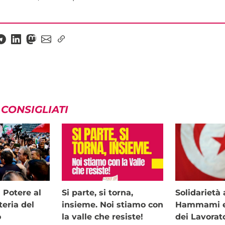
 CONSIGLIATI
i Potere al
Si parte, si torna,
Solidariet
teria del
insieme. Noi stiamo con
Hammami e 
o
la valle che resiste!
dei Lavorat