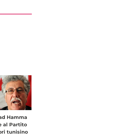
à ad Hamma
al Partito
ori tunisino