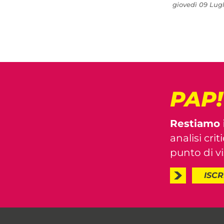
giovedì 09 Lugl
PAP
Restiamo 
analisi crit
punto di vis
ISCR