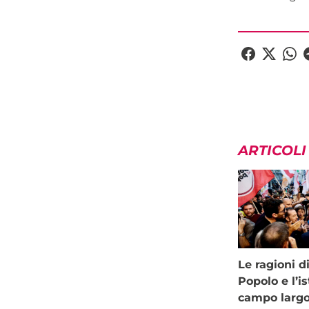
ARTICOLI
Le ragioni d
Popolo e l’is
campo larg