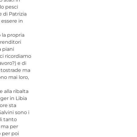
lo pesci
 di Patrizia
 essere in
 la propria
renditori
 piani
(ci ricordiamo
avoro?) e di
autostrade ma
ono mai loro,
 alla ribalta
ger in Libia
ore sta
alvini sono i
di tanto
, ma per
o per poi