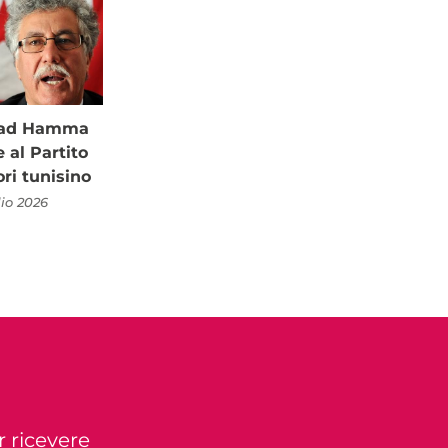
à ad Hamma
al Partito
ori tunisino
lio 2026
r ricevere