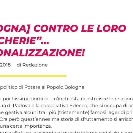
OGNA] CONTRO LE LORO
CHERIE”…
ONALIZZAZIONE!
 2018
di
Redazione
olitico di Potere al Popolo Bologna
i pochissimi giorni fa: un’inchiesta ricostruisce le relazion
tura di Padova e la cooperativa Edecco, che si occupa di a
e gestiva alcuni tra i più (tristemente) famosi lager di p
Ora però quest’ennesima storia di sfruttamento si arricch
i una certa importanza.
ta alla luce la vicenda di questo infame sodalizio, siamo