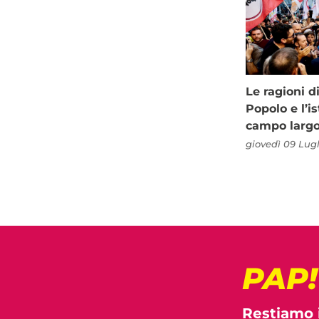
Le ragioni d
Popolo e l’is
campo larg
giovedì 09 Lugl
PAP
Restiamo 