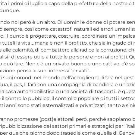
ita i primi di luglio a capo della prefettura della nostra ci
dunque.
ndo noi però è un altro. Di uomini e donne di potere sen
o sempre, così come catastrofi naturali ed errori umani
lo. Il punto è progettare, costruire, coordinare un’impalca
 tuteli la vita umana e non il profitto, che sia in grado di 
lle calamità, di combattere alla radice la corruzione, ch
alisi- di essere utile a tutte le persone e non ai profitti. 
o può fare. Non c’è un privato buono e uno cattivo: c’è solo
izione pensa ai suoi interessi “privati”.
à i suoi comodi nel mondo dell’accoglienza, li farà nel gest
acqua, il gas, li farà con una compagnia di bandiera e un’az
na casa automobilistica o una società di trasporti.. è quest
l controllo pubblico, il controllo popolare di tutti i setto
ti anni sono stati esternalizzati e privatizzati, tanto a sin
ranno promesse (post)elettorali però, perché sappiamo 
ipubblicizzazione dei settori primari e strategici per l’Ita
 per qualche giorno dopo tragedie come quella di Genov