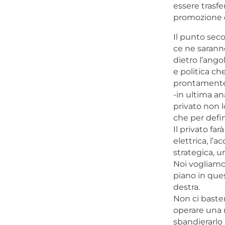
essere trasfer
promozione 
Il punto seco
ce ne sarann
dietro l’ango
e politica che
prontamente a
-in ultima an
privato non l
che per defin
Il privato far
elettrica, l’
strategica, u
Noi vogliamo i
piano in ques
destra.
Non ci baste
operare una r
sbandierarlo