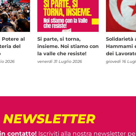
i Potere al
Si parte, si torna,
Solidariet
teria del
insieme. Noi stiamo con
Hammami e 
o
la valle che resiste!
dei Lavorat
io 2026
venerdì 31 Luglio 2026
giovedì 16 Lug
! NEWSLETTER
in contatto!
Iscriviti alla nostra newsletter pe