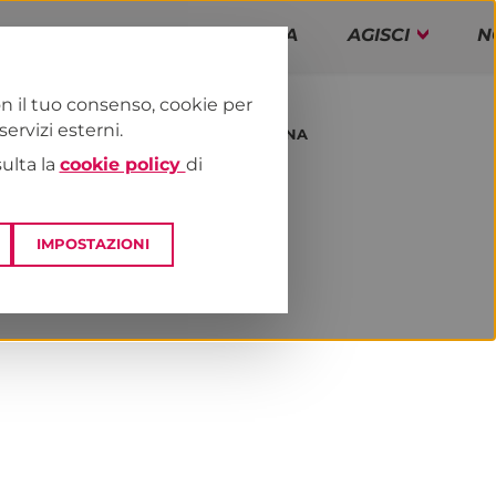
PAP!
PROGRAMMA
AGISCI
N
n il tuo consenso, cookie per
rvizi esterni.
E
DAI TERRITORI
EMILIA-ROMAGNA
sulta la
cookie policy
di
IMPOSTAZIONI