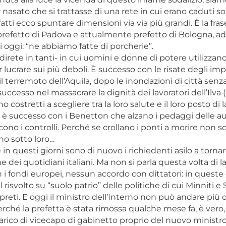
 nasato che si trattasse di una rete in cui erano caduti so
fatti ecco spuntare dimensioni via via più grandi. È la frase
prefetto di Padova e attualmente prefetto di Bologna, ad
ali oggi: “ne abbiamo fatte di porcherie”.
 -direte in tanti- in cui uomini e donne di potere utilizzano
 lucrare sui più deboli. È successo con le risate degli imp
l terremoto dell’Aquila, dopo le inondazioni di città senza
 successo nel massacrare la dignità dei lavoratori dell’Ilva 
costretti a scegliere tra la loro salute e il loro posto di l
ia, è successo con i Benetton che alzano i pedaggi delle 
ono i controlli. Perché se crollano i ponti a morire non s
no sotto loro…
 in questi giorni sono di nuovo i richiedenti asilo a tornare
e dei quotidiani italiani. Ma non si parla questa volta di la
n i fondi europei, nessun accordo con dittatori: in queste 
risvolto su “suolo patrio” delle politiche di cui Minniti e S
rpreti. E oggi il ministro dell’Interno non può andare più 
perché la prefetta è stata rimossa qualche mese fa, è vero
ncarico di vicecapo di gabinetto proprio del nuovo ministr