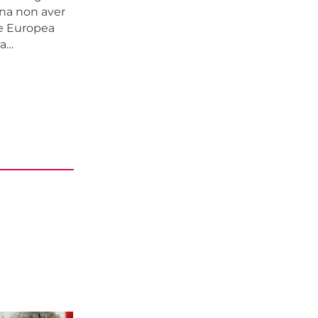
gna non aver
ne Europea
za…