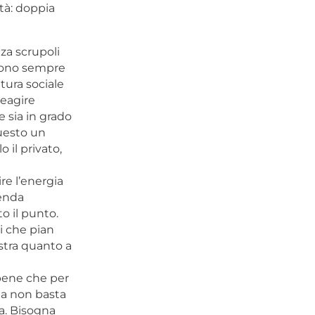
ttà: doppia
za scrupoli
 sono sempre
tura sociale
reagire
e sia in grado
Questo un
 il privato,
ire l’energia
ienda
o il punto.
ri che pian
istra quanto a
bene che per
lia non basta
a. Bisogna