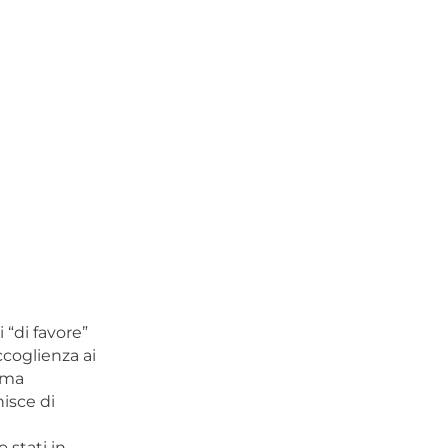
i “di favore”
ccoglienza ai
rima
isce di
 stati in