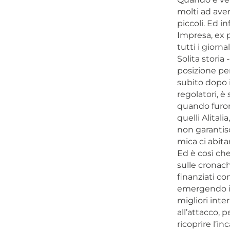
molti ad aver
piccoli. Ed in
Impresa, ex 
tutti i giorn
Solita storia
posizione per
subito dopo i
regolatori, è
quando furono 
quelli Alital
non garantisc
mica ci abita
Ed è così che
sulle cronach
finanziati co
emergendo il 
migliori inte
all’attacco, 
ricoprire l’i