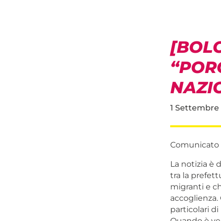
[BOL
“POR
NAZI
1 Settembre
Comunicato p
La notizia è d
tra la prefet
migranti e ch
accoglienza. 
particolari d
Quando è venu