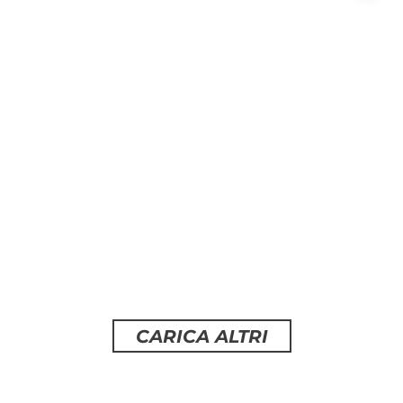
Electrolux vuole 1.719
licenziamenti. Supportiamo la
risposta di lavoratori e lavoratrici
domenica 14 Giugno 2026
CARICA ALTRI