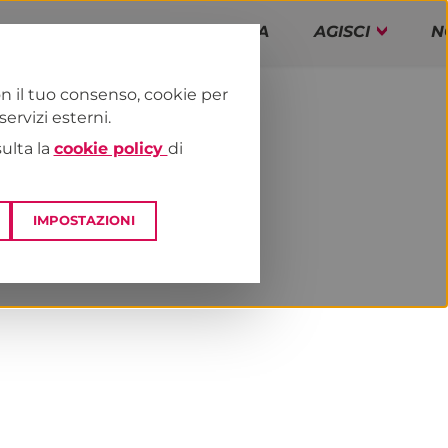
PAP!
PROGRAMMA
AGISCI
N
n il tuo consenso, cookie per
rvizi esterni.
E
NEWS & MEDIA
sulta la
cookie policy
di
IMPOSTAZIONI