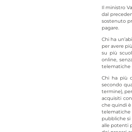
Il ministro V
dal precedent
sostenuto pr
pagare.
Chi ha un’abi
per avere più
su più scuo
online, senz
telematiche 
Chi ha più d
secondo quan
termine), pe
acquisiti co
che quindi è
telematiche 
pubbliche si 
alle potenti