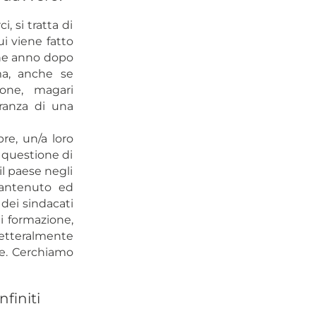
i, si tratta di
i viene fatto
che anno dopo
ma, anche se
ione, magari
eranza di una
re, un/a loro
 questione di
il paese negli
mantenuto ed
dei sindacati
i formazione,
letteralmente
te. Cerchiamo
finiti