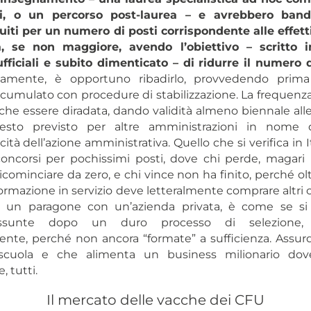
i, o un percorso post-laurea – e avrebbero band
uiti per un numero di posti corrispondente alle effet
a, se non maggiore, avendo l’obiettivo – scritto i
ficiali e subito dimenticato – di ridurre il numero 
iamente, è opportuno ribadirlo, provvedendo prima
ccumulato con procedure di stabilizzazione. La frequenza
he essere diradata, dando validità almeno biennale alle
sto previsto per altre amministrazioni in nome d
ità dell’azione amministrativa. Quello che si verifica in I
oncorsi per pochissimi posti, dove chi perde, magar
icominciare da zero, e chi vince non ha finito, perché olt
formazione in servizio deve letteralmente comprare altri 
o un paragone con un’azienda privata, è come se si
assunte dopo un duro processo di selezione, 
te, perché non ancora “formate” a sufficienza. Assur
scuola e che alimenta un business milionario dov
, tutti.
Il mercato delle vacche dei CFU