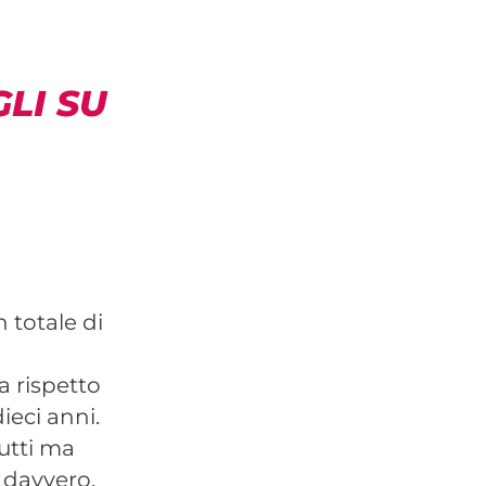
LI SU
 totale di
 rispetto
ieci anni.
tutti ma
e davvero.