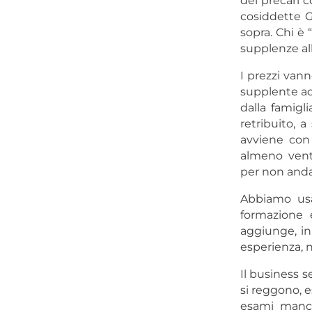
dei precari c
cosiddette G
sopra. Chi è
supplenze al
I prezzi van
supplente ad 
dalla famigl
retribuito, 
avviene co
almeno vent’
per non anda
Abbiamo usat
formazione 
aggiunge, in 
esperienza, n
Il business 
si reggono, e
esami mancan