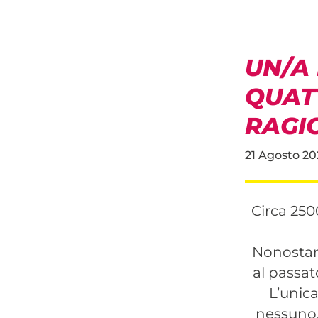
UN/A 
QUAT
RAGI
21 Agosto 2
Circa 250
Nonostan
al passat
L’unica
nessuno, 