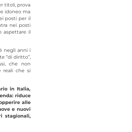
titoli, prova
tare idoneo ma
 posti per il
tra nei posti
 aspettare il
é negli anni i
 “di diritto”,
ssi, che non
 reali che si
io in Italia,
ienda: riduce
opperire alle
uove e nuovi
i stagionali,