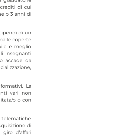
le graduatorie
rediti di cui
e o 3 anni di
tipendi di un
spalle coperte
bile e meglio
li insegnanti
o accade da
ializzazione,
formativi. La
nti vari non
litata/o o con
à telematiche
cquisizione di
giro d’affari