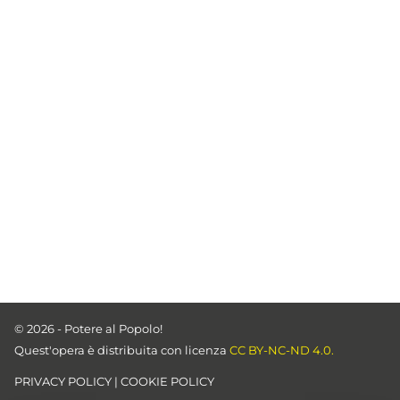
© 2026 - Potere al Popolo!
Quest'opera è distribuita con licenza
CC BY-NC-ND 4.0.
PRIVACY POLICY
|
COOKIE POLICY