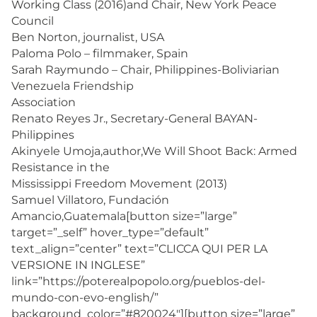
Working Class (2016)and Chair, New York Peace
Council
Ben Norton, journalist, USA
Paloma Polo – filmmaker, Spain
Sarah Raymundo – Chair, Philippines-Boliviarian
Venezuela Friendship
Association
Renato Reyes Jr., Secretary-General BAYAN-
Philippines
Akinyele Umoja,author,We Will Shoot Back: Armed
Resistance in the
Mississippi Freedom Movement (2013)
Samuel Villatoro, Fundación
Amancio,Guatemala[button size=”large”
target=”_self” hover_type=”default”
text_align=”center” text=”CLICCA QUI PER LA
VERSIONE IN INGLESE”
link=”https://poterealpopolo.org/pueblos-del-
mundo-con-evo-english/”
background_color=”#820024″][button size=”large”