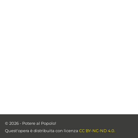
© 2026 - Potere al Popolo!
Quest'opera è distribuita con licenza
CC BY-NC-ND 4.0.