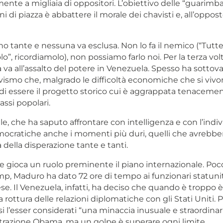
amente a migliaia di oppositori. L’obiettivo delle “guarimba
i di piazza è abbattere il morale dei chavisti e, all’oppost
no tante e nessuna va esclusa. Non lo fa il nemico (“Tutte
lo”, ricordiamolo), non possiamo farlo noi. Per la terza vol
a va all’assalto del potere in Venezuela. Spesso ha sottova
vismo che, malgrado le difficoltà economiche che si vivo
di essere il progetto storico cui è aggrappata tenaceme
assi popolari.
le, che ha saputo affrontare con intelligenza e con l’indi
mocratiche anche i momenti più duri, quelli che avrebber
della disperazione tante e tanti.
e gioca un ruolo preminente il piano internazionale. Poc
mp, Maduro ha dato 72 ore di tempo ai funzionari statuni
aese. Il Venezuela, infatti, ha deciso che quando è troppo 
 rottura delle relazioni diplomatiche con gli Stati Uniti. P
si l’esser considerati “una minaccia inusuale e straordinar
trazione Obama, ma un golpe è superare ogni limite.