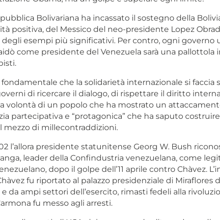
pubblica Bolivariana ha incassato il sostegno della Bolivia
vità positiva, del Messico del neo-presidente Lopez Obra
e degli esempi più significativi. Per contro, ogni governo 
aidò come presidente del Venezuela sarà una pallottola i
isti.
fondamentale che la solidarietà internazionale si faccia 
erni di ricercare il dialogo, di rispettare il diritto intern
 la volontà di un popolo che ha mostrato un attaccamento
ia partecipativa e “protagonica” che ha saputo costruire
l mezzo di millecontraddizioni.
2002 l’allora presidente statunitense Georg W. Bush ricon
nga, leader della Confindustria venezuelana, come legi
nezuelano, dopo il golpe dell’11 aprile contro Chàvez. L’
Chàvez fu riportato al palazzo presidenziale di Miraflores 
 da ampi settori dell’esercito, rimasti fedeli alla rivoluzi
Carmona fu messo agli arresti.