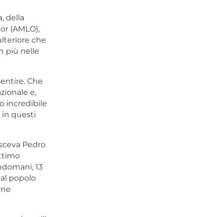
, della
dor (AMLO),
ulteriore che
n più nelle
sentire. Che
azionale e,
 incredibile
 in questi
osceva Pedro
ttimo
indomani, 13
dal popolo
one