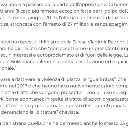
variano e a passare dalla parte dell’opposizione. Ci hann
ti anni (il caso più famoso, eccezion fatta per il golpe del
ar Pérez del giugno 2017), l’ultima con l’insubordinazione
iza, stroncata con l’arresto di 27 militari e senza spargi
ativi ha risposto il Ministro della Difesa Vladimir Padrino
 ore ha dichiarato che “non accettiamo un presidente i
oscuri interessi e autoproclamato al di fuori della legge. 
nal Bolivariana difende la nostra costituzione ed è garan
ionale.”
are a riattivare la violenza di piazza, le “guarimbas”, ch
te nel 2017 e che hanno fatto nuovamente la loro comp
i tratta di atti che vengono presentati, con un uso spreg
k, come spontanei; in realtà si tratta di azioni organizzate
 attivate da gruppi armati – spesso delinquenti pagati. 
denunciano la “dittatura” chavista.
a ben strana quella che ha permesso anche lo stesso 23 