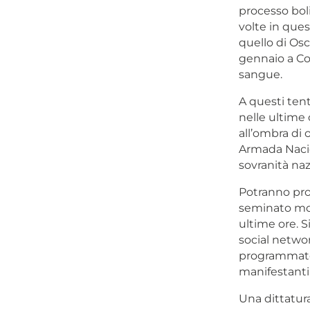
processo boli
volte in ques
quello di Osc
gennaio a Cot
sangue.
A questi tent
nelle ultime
all’ombra di 
Armada Nacio
sovranità naz
Potranno prov
seminato mor
ultime ore. S
social networ
programmate,
manifestanti 
Una dittatur