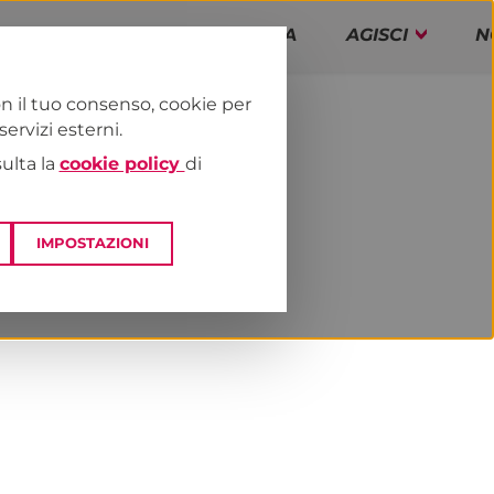
PAP!
PROGRAMMA
AGISCI
N
n il tuo consenso, cookie per
rvizi esterni.
E
NEWS & MEDIA
sulta la
cookie policy
di
IMPOSTAZIONI