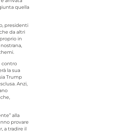
è arrivata
giunta quella
o, presidenti
che da altri
proprio in
 nostrana,
chemi.
e contro
rà la sua
 sia Trump
sclusa. Anzi,
cano
 che,
ente” alla
tranno provare
 a tradire il