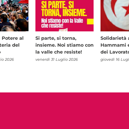
i Potere al
Si parte, si torna,
Solidariet
teria del
insieme. Noi stiamo con
Hammami e 
o
la valle che resiste!
dei Lavorat
io 2026
venerdì 31 Luglio 2026
giovedì 16 Lug