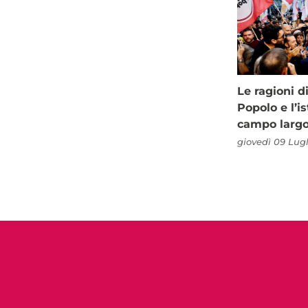
Le ragioni d
Popolo e l’is
campo larg
giovedì 09 Lugl