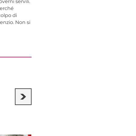
verni servili.
perché
colpo di
enzio. Non si