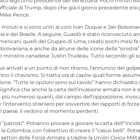
to legittimo presidente del Venezuela. Pochi minuti ed 
 ufficiale di Trump, dopo che già il giorno precedente era 
 Mike Pence.
minuti e si sono uniti al coro Ivan Duque e Jair Bolsonar
a e del Brasile. A seguire, Guaidò è stato riconosciuto an
mericani, quelli del Gruppo di Lima, creato pochi mesi fa 
bolivariana, e anche da alcune delle icone della “sinistra”
o ministro canadese Justin Trudeau. Tutto secondo gli s
 arrivati a un punto di non ritorno, l’annuncio del golp
ro il chavismo. Si tratta ora di capire quali forme assume
ione. “Tutte le opzioni sono sul tavolo” hanno dichiarato
ignifica che anche la carta dell’invasione armata non è e
più numerosi quanti, dal campo dell’opposizione, invo
’intervento straniero per sovvertire dei rapporti di forza
el paese, li vedono al momento perdenti.
i “patrioti”. Potranno provare a giocare la carta dell’“incid
 la Colombia, con l’obiettivo di creare il “casus belli”. Po
ettori delle Forze Armate a tradire la Uniòn Civico-Militar,