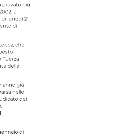
o provato più
 2002, è
 di lunedì 21
mento di
 Lopez, che
mposto
La Fuerza
te della
e hanno già
arsa nelle
iudicato dei
,
I
gennaio di