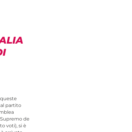
ALIA
I
n queste
l partito
amblea
al Supremo de
 voti), si è