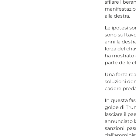
sfilare liber
manifestazion
alla destra.
Le ipotesi so
sono sul tavo
anni la destr
forza del cha
ha mostrato 
parte delle cl
Una forza rea
soluzioni de
cadere preda 
In questa fas
golpe di Tru
lasciare il p
annunciato la
sanzioni, pas
dall’amminis