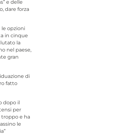
s” e delle
o, dare forza
 le opzioni
ta in cinque
lutato la
no nel paese,
nte gran
viduazione di
o fatto
o dopo il
tensi per
è troppo e ha
assino le
ia”