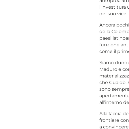
autoproclama
l’investitura
del suo vice,
Ancora pochi 
della Colombi
paesi latinoa
funzione anti
come il prim
Siamo dunque
Maduro e cont
materializzaz
che Guaidò. S
sono sempre 
apertamente l
all’interno d
Alla faccia de
frontiere con
a convincere s