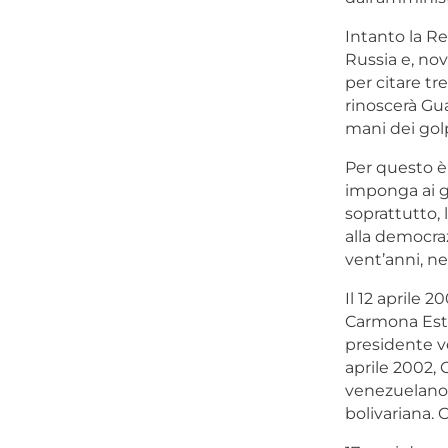
Intanto la Re
Russia e, no
per citare tr
rinoscerà Gu
mani dei golp
Per questo è 
imponga ai gov
soprattutto,
alla democraz
vent’anni, ne
Il 12 aprile 
Carmona Esta
presidente ve
aprile 2002, 
venezuelano e
bolivariana. 