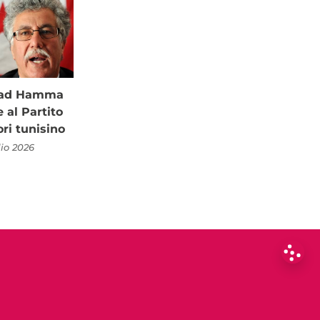
à ad Hamma
al Partito
ori tunisino
lio 2026