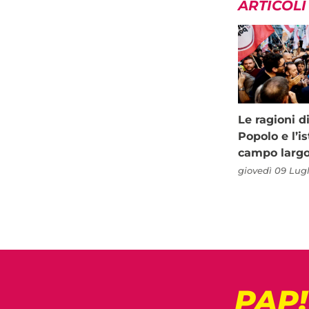
ARTICOLI
Le ragioni d
Popolo e l’is
campo larg
giovedì 09 Lugl
PAP