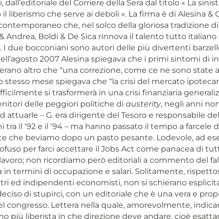
i, dall’editoriale del Corriere della Sera dal titolo «
La sinistr
 il liberismo che serve ai deboli
». La firma è di Alesina & 
ontemporaneo che, nel solco della gloriosa tradizione di
& Andrea, Boldi & De Sica rinnova il talento tutto italiano 
 I due bocconiani sono autori delle più divertenti barzell
nell’agosto 2007 Alesina spiegava che i primi sintomi di in
rano altro che “una correzione, come ce ne sono state al
lo stesso mese spiegava che “la crisi del mercato ipotec
fficilmente si trasformerà in una crisi finanziaria generaliz
nitori delle peggiori politiche di
austerity
, negli anni no
d attuarle – G. era dirigente del Tesoro e responsabile del
ni tra il ‘92 e il ‘94 – ma hanno passato il tempo a farcele 
nte che beviamo dopo un pasto pesante. Lodevole, ad es
fuso per farci accettare il Jobs Act come panacea di tutti
lavoro; non ricordiamo però editoriali a commento del fa
 in termini di occupazione e salari. Solitamente, rispettos
ustri ed indipendenti economisti, non si schierano esplic
ciso di stupirci, con un editoriale che è una vera e propri
el congresso. Lettera nella quale, amorevolmente, indican
mo più liberista in che direzione deve andare, cioè esatt