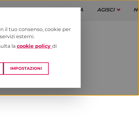
PAP!
PROGRAMMA
AGISCI
N
n il tuo consenso, cookie per
rvizi esterni.
E
NEWS & MEDIA
sulta la
cookie policy
di
IMPOSTAZIONI