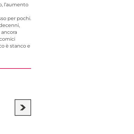
ro, l’aumento
sso per pochi.
 decenni,
o ancora
 comici
co è stanco e