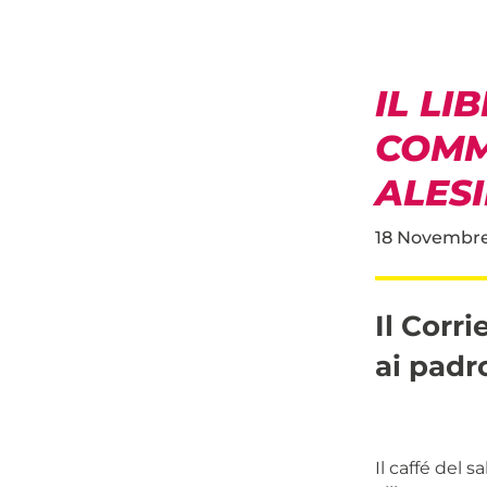
IL LI
COMM
ALESI
18 Novembre
Il Corri
ai padr
Il caffé del 