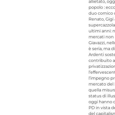
allietato, ogg
popolo : ecco
duo comico c
Renato, Gigi 
supercazzola.
ultimi anni: 
mercati non e
Giavazzi, nel
è seria, ma di
Ardenti soste
contribuito a
privatizzazio
l’effervesce
l’impegno pro
mercato del 
quella misura
status di ill
oggi hanno de
PD in vista d
del capitalis