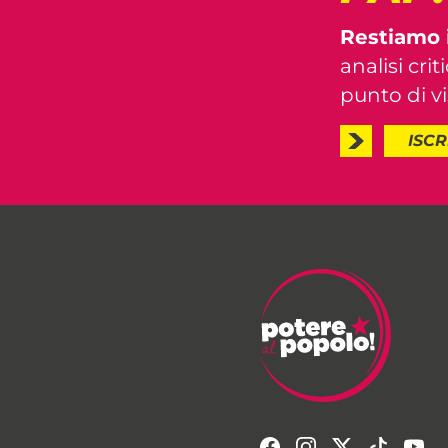
Restiamo 
analisi crit
punto di vis
ISCR