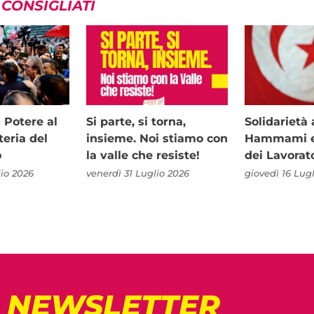
 CONSIGLIATI
i Potere al
Si parte, si torna,
Solidariet
teria del
insieme. Noi stiamo con
Hammami e 
o
la valle che resiste!
dei Lavorat
io 2026
venerdì 31 Luglio 2026
giovedì 16 Lug
! NEWSLETTER