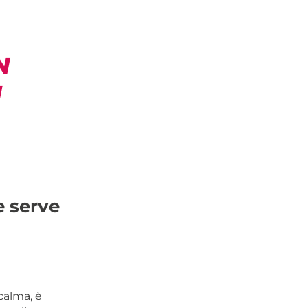
N
I
e serve
calma, è