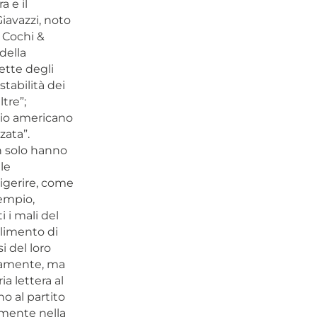
a e il
Giavazzi, noto
 Cochi &
della
ette degli
stabilità dei
tre”;
ario americano
zata”.
n solo hanno
le
digerire, come
empio,
 i mali del
llimento di
i del loro
itamente, ma
a lettera al
o al partito
amente nella