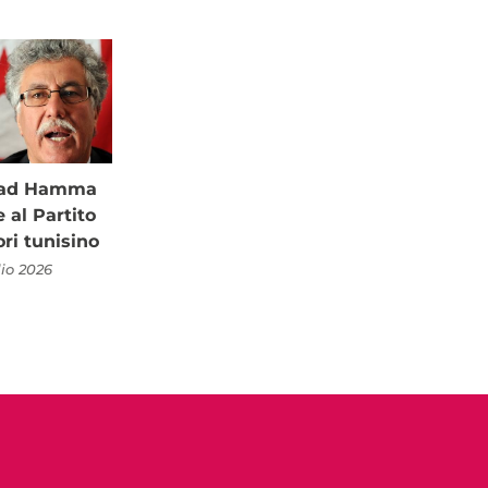
à ad Hamma
al Partito
ori tunisino
lio 2026