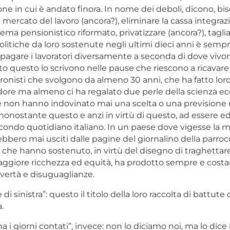
one in cui è andato finora. In nome dei deboli, dicono, bi
 il mercato del lavoro (ancora?), eliminare la cassa integra
stema pensionistico riformato, privatizzare (ancora?), taglia
olitiche da loro sostenute negli ultimi dieci anni è semp
pagare i lavoratori diversamente a seconda di dove vivon
o questo lo scrivono nelle pause che riescono a ricavare
tronisti che svolgono da almeno 30 anni, che ha fatto lor
ore ma almeno ci ha regalato due perle della scienza e
 non hanno indovinato mai una scelta o una previsione
onostante questo e anzi in virtù di questo, ad essere edit
ondo quotidiano italiano. In un paese dove vigesse la me
bero mai usciti dalle pagine del giornalino della parrocc
 che hanno sostenuto, in virtù del disegno di traghettare
ggiore ricchezza ed equità, ha prodotto sempre e cos
ertà e disuguaglianze.
è di sinistra”: questo il titolo della loro raccolta di battute 
.
ha i giorni contati
”, invece: non lo diciamo noi, ma lo dice