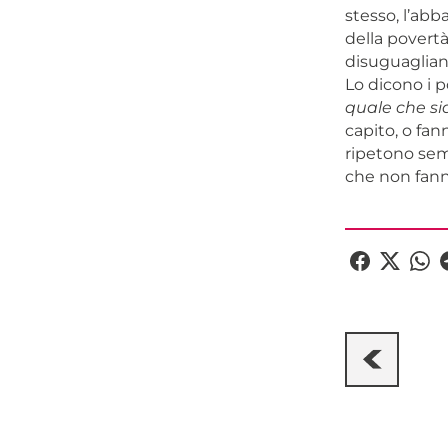
stesso, l’abb
della povertà
disuguaglianz
Lo dicono i p
quale che sia
capito, o fan
ripetono semp
che non fann