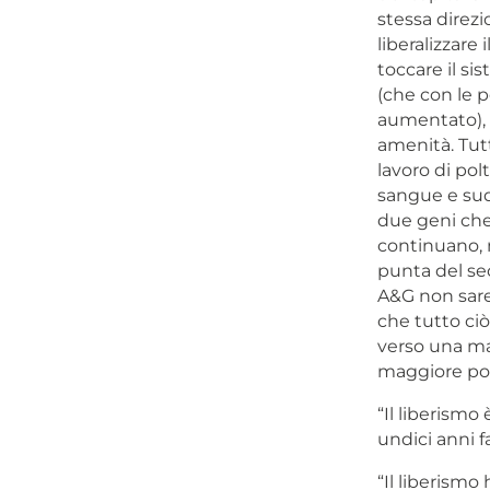
stessa direzi
liberalizzare
toccare il si
(che con le p
aumentato), 
amenità. Tutt
lavoro di pol
sangue e sud
due geni che
continuano, n
punta del sec
A&G non sareb
che tutto ciò
verso una ma
maggiore pov
“Il liberismo 
undici anni fa
“
Il liberismo 