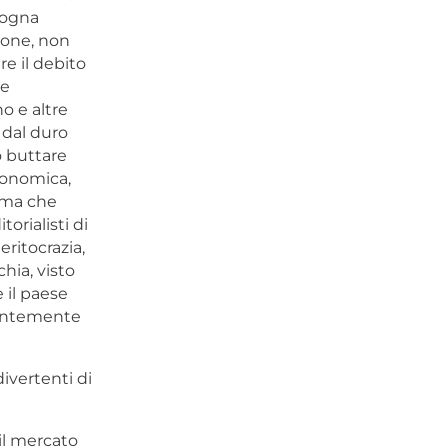
sogna
zione, non
re il debito
re
o e altre
 dal duro
o buttare
conomica,
 ma che
orialisti di
ritocrazia,
hia, visto
 il paese
tantemente
divertenti di
 il mercato