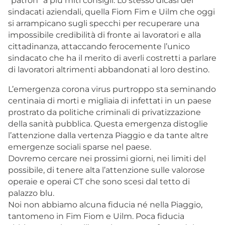
“patron” a più miti consigli. Lo stesso dicasi dei
sindacati aziendali, quella Fiom Fim e Uilm che oggi
si arrampicano sugli specchi per recuperare una
impossibile credibilità di fronte ai lavoratori e alla
cittadinanza, attaccando ferocemente l’unico
sindacato che ha il merito di averli costretti a parlare
di lavoratori altrimenti abbandonati al loro destino.
L’emergenza corona virus purtroppo sta seminando
centinaia di morti e migliaia di infettati in un paese
prostrato da politiche criminali di privatizzazione
della sanità pubblica. Questa emergenza distoglie
l’attenzione dalla vertenza Piaggio e da tante altre
emergenze sociali sparse nel paese.
Dovremo cercare nei prossimi giorni, nei limiti del
possibile, di tenere alta l’attenzione sulle valorose
operaie e operai CT che sono scesi dal tetto di
palazzo blu.
Noi non abbiamo alcuna fiducia né nella Piaggio,
tantomeno in Fim Fiom e Uilm. Poca fiducia