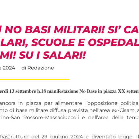
] NO BASI MILITARI! SI’ C
ARI, SCUOLE E OSPEDALI
MI! SU I SALARI!
e 2024
di
Redazione
𝐫𝐝𝐢̀ 𝟏𝟑 𝐬𝐞𝐭𝐭𝐞𝐦𝐛𝐫𝐞 𝐡.𝟏𝟖 𝐦𝐚𝐧𝐢𝐟𝐞𝐬𝐭𝐚𝐳𝐢𝐨𝐧𝐞 𝐍𝐨 𝐁𝐚𝐬𝐞 𝐢𝐧 𝐩𝐢𝐚𝐳𝐳𝐚 𝐗𝐗 𝐬𝐞𝐭𝐭𝐞
cora in piazza per alimentare l’opposizione politica
o di base militare diffusa prevista nell’area ex-Cisam, a
rino-San Rossore-Massaciuccoli e nell’area della tenu
nfrastrutture del 29 giugno 2024 è diventato legge. 