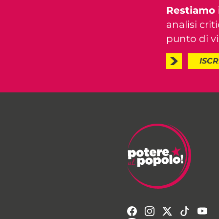
Restiamo 
analisi crit
punto di vis
ISCR