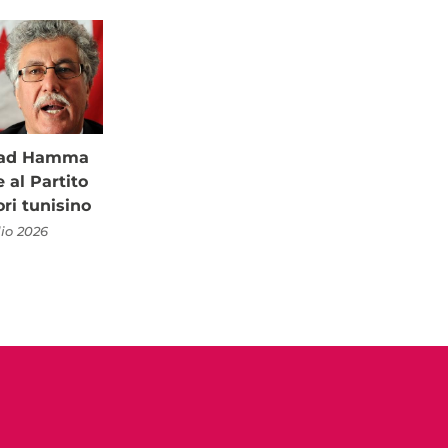
à ad Hamma
al Partito
ori tunisino
lio 2026