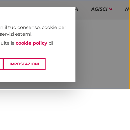
PAP!
PROGRAMMA
AGISCI
N
n il tuo consenso, cookie per
rvizi esterni.
E
DAI TERRITORI
TOSCANA
sulta la
cookie policy
di
IMPOSTAZIONI