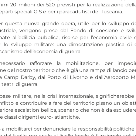
rimi 20 milioni dei 520 previsti per la realizzazione de
eparti speciali GIS e per i paracadutisti del Tuscania.
er questa nuova grande opera, utile per lo sviluppo 
ustriale, vengono prese dal Fondo di coesione e svi
inate all’edilizia pubblica, risorse per l’economia civil
er lo sviluppo militare: una dimostrazione plastica di
eccanismo dell’economia di guerra.
ecessario rafforzare la mobilitazione, per impedire
one del nostro territorio che è già una rampa di lancio per
Camp Darby, dal Porto di Livorno e dall’Aeroporto Mil
i teatri di guerra.
base militare, nella crisi internazionale, significherebb
onflitto e contribuire a fare del territorio pisano un obiet
teriore escalation bellica, scenario che non è da escludere v
le classi dirigenti euro- atlantiche.
a mobilitarci per denunciare le responsabilità politiche 
 dal livello nazionale al livello locale è funzionale agli i