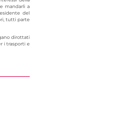
te mandarli a
residente del
i, tutti parte
gano dirottati
r i trasporti e