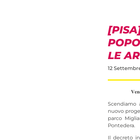
[PISA
POPOL
LE AR
12 Settembr
𝐕𝐞𝐧
Scendiamo an
nuovo progett
parco Miglia
Pontedera.
Il decreto i