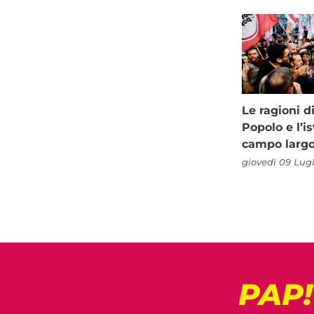
Le ragioni d
Popolo e l’is
campo larg
giovedì 09 Lugl
PAP