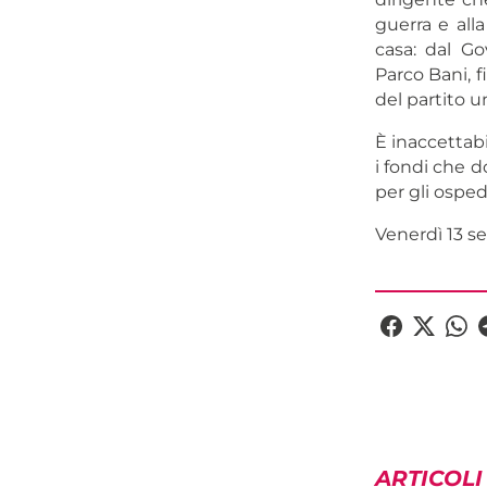
guerra e all
casa: dal Go
Parco Bani, f
del partito un
È inaccettabi
i fondi che do
per gli osped
Venerdì 13 se
ARTICOLI