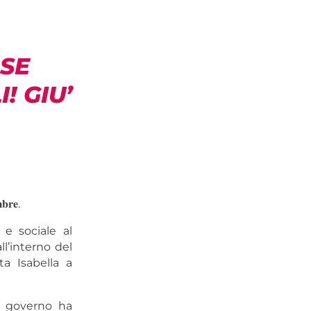
ASE
! GIU’
𝐛𝐫𝐞.
 e sociale al
ll’interno del
ta Isabella a
Il governo ha