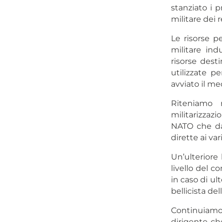
stanziato i p
militare dei r
Le risorse p
militare ind
risorse dest
utilizzate p
avviato il m
Riteniamo n
militarizzazi
NATO che da 
dirette ai var
Un’ulteriore 
livello del c
in caso di ul
bellicista del
Continuiamo 
dirigente che