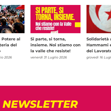
i Potere al
Si parte, si torna,
Solidariet
teria del
insieme. Noi stiamo con
Hammami e 
o
la valle che resiste!
dei Lavorat
io 2026
venerdì 31 Luglio 2026
giovedì 16 Lug
! NEWSLETTER