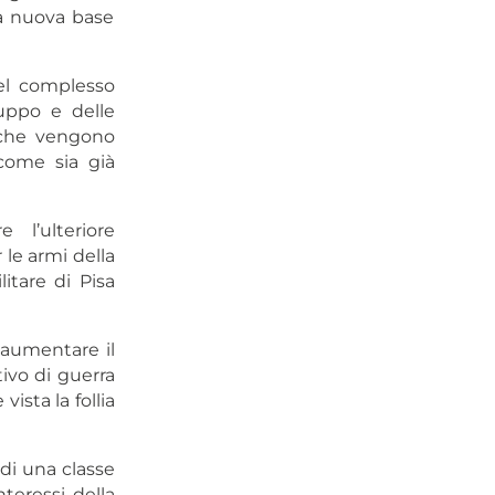
lla nuova base
del complesso
luppo e delle
e che vengono
 come sia già
 l’ulteriore
 le armi della
itare di Pisa
e aumentare il
tivo di guerra
ista la follia
di una classe
nteressi della