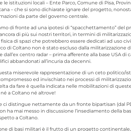
e le istituzioni locali – Ente Parco, Comune di Pisa, Provinc
na – che si sono dichiarate ignare del progetto, nonostan
rmazioni da parte del governo centrale.
iamo di fronte ad una ipotesi di “spacchettamento” del p
cora di più sui nostri territori, in termini di militarizzazi
isica di spazi che potrebbero essere dedicati ad uso civil
co di Coltano non è stato escluso dalla militarizzazione 
re dall’ex centro radar – prima afferente alla base USA di
difici abbandonati all’incuria da decenni.
uesta miserevole rappresentazione di un ceto politico/ist
ompromesso ed invischiato nei processi di militarizzazio
 scelta da fare è quella indicata nelle mobilitazioni di ques
 né a Coltano né altrove!
e ci distingue nettamente da un fronte bipartisan (dal PD
on ha mai messo in discussione l’insediamento della base
ispetto a Coltano.
ione di basi militari è il frutto di un progetto continentale