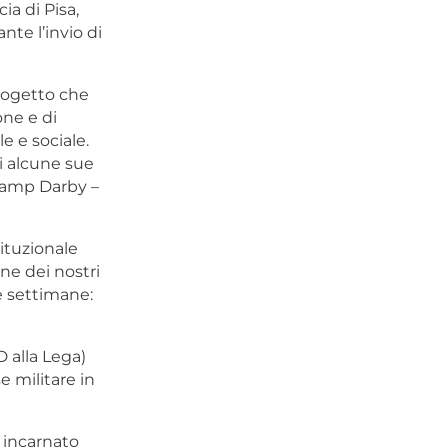
ia di Pisa,
te l’invio di
rogetto che
one e di
e e sociale.
di alcune sue
 camp Darby –
ituzionale
ne dei nostri
te settimane:
 alla Lega)
 militare in
, incarnato