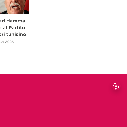
à ad Hamma
al Partito
ori tunisino
lio 2026