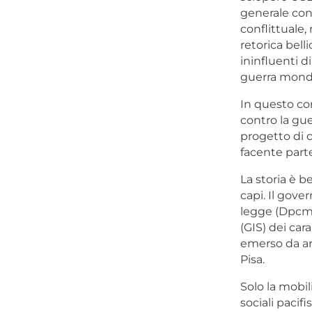
generale cont
conflittuale,
retorica bel
ininfluenti d
guerra mondi
In questo co
contro la guer
progetto di c
facente parte
La storia è 
capi. Il gove
legge (Dpcm)
(GIS) dei car
emerso da art
Pisa.
Solo la mobil
sociali pacif