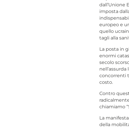
dall’Unione E
imposta dalla
indispensabil
europeo e un 
quello ucrain
tagli alla sa
La posta in g
enormi catas
secolo scorso
nell’assurda 
concorrenti t
costo.
Contro quest
radicalmente
chiamiamo “S
La manifesta
della mobilita