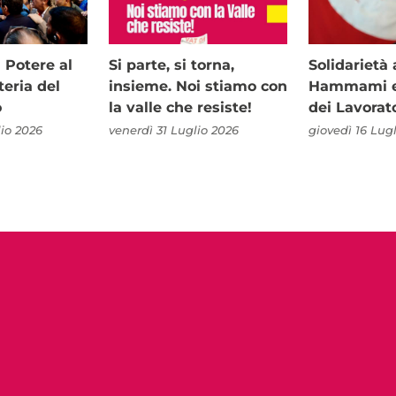
i Potere al
Si parte, si torna,
Solidariet
teria del
insieme. Noi stiamo con
Hammami e 
o
la valle che resiste!
dei Lavorat
io 2026
venerdì 31 Luglio 2026
giovedì 16 Lug