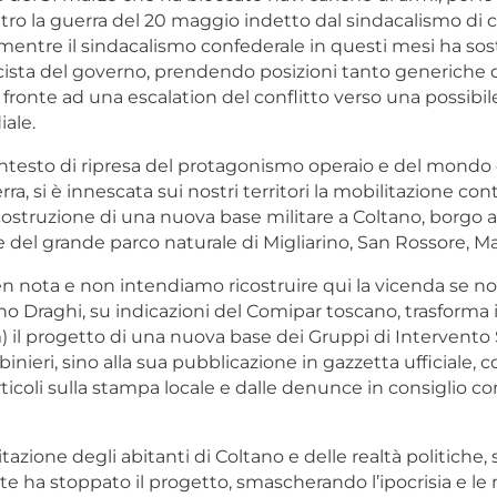
ro la guerra del 20 maggio indetto dal sindacalismo di c
 mentre il sindacalismo confederale in questi mesi ha sos
licista del governo, prendendo posizioni tanto generiche
i fronte ad una escalation del conflitto verso una possibil
ale.
ntesto di ripresa del protagonismo operaio e del mondo 
ra, si è innescata sui nostri territori la mobilitazione cont
ostruzione di una nuova base militare a Coltano, borgo a
 del grande parco naturale di Migliarino, San Rossore, Ma
ben nota e non intendiamo ricostruire qui la vicenda se 
rno Draghi, su indicazioni del Comipar toscano, trasforma
 il progetto di una nuova base dei Gruppi di Intervento 
abinieri, sino alla sua pubblicazione in gazzetta ufficiale, 
icoli sulla stampa locale e dalle denunce in consiglio c
itazione degli abitanti di Coltano e delle realtà politiche, 
iste ha stoppato il progetto, smascherando l’ipocrisia e le