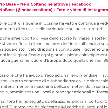
o Base – Né a Coltano né altrove | Facebook
oBase (@nobasecoltano) • Foto e video di Instagra
one contro la guerra in Ucraina ha visto e continua a ved
enti di lotta, a livello nazionale e sui nostri territori.
ione all’aeroporto di Pisa dello scorso 19 marzo, a soste
 si sono rifiutati di caricare armi destinate all’Ucraina su v
a squarciato il velo di ipocrisia con il quale il governo Dra
ni locali giustificano ogni giorno il pieno coinvolgiment
uova guerra nel cuore d’Europa, dopo quella che, nel 199
azione che ha avuto un’eco ed un rilievo mondiale: I lav
 con un atto concreto di disobbedienza civile e sindacale
aterialmente la macchina bellica e mettendo in seria di
ale, amministrazioni locali e manager aziendali di Tosca
nali forti hanno seguito quella azione, prima al porto di 
del 31 marzo che ha bloccato navi cariche di armi, poi lo