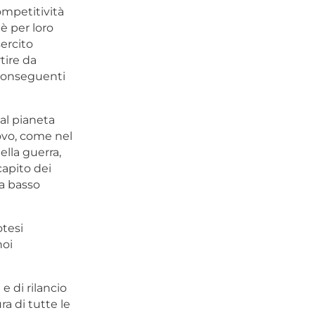
ompetitività
è per loro
sercito
tire da
 conseguenti
al pianeta
ovo, come nel
ella guerra,
capito dei
 a basso
otesi
noi
 di rilancio
ra di tutte le