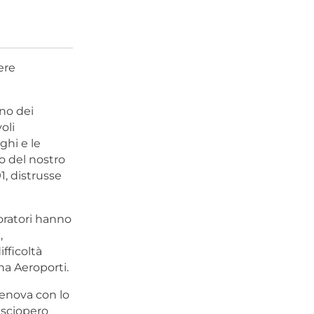
m
ere
gno dei
oli
ghi e le
o del nostro
1, distrusse
oratori hanno
,
fficoltà
na Aeroporti.
Genova con lo
 sciopero