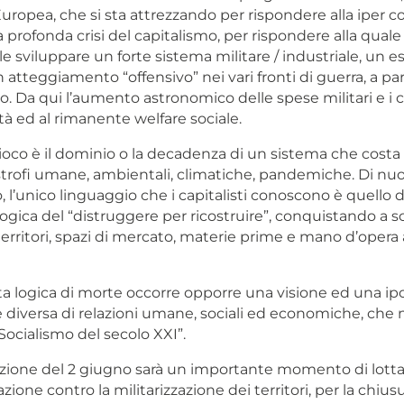
uropea, che si sta attrezzando per rispondere alla iper c
 profonda crisi del capitalismo, per rispondere alla quale 
e sviluppare un forte sistema militare / industriale, un e
atteggiamento “offensivo” nei vari fronti di guerra, a par
o. Da qui l’aumento astronomico delle spese militari e i
nità ed al rimanente welfare sociale.
ioco è il dominio o la decadenza di un sistema che costa 
trofi umane, ambientali, climatiche, pandemiche. Di nu
, l’unico linguaggio che i capitalisti conoscono è quello d
logica del “distruggere per ricostruire”, conquistando a s
erritori, spazi di mercato, materie prime e mano d’opera
a logica di morte occorre opporre una visione ed una ip
 diversa di relazioni umane, sociali ed economiche, che 
ocialismo del secolo XXI”.
zione del 2 giugno sarà un importante momento di lotta e
zione contro la militarizzazione dei territori, per la chiusu