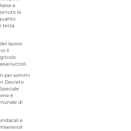
lasse e
tenuto la
 quanto
e terza
del lavoro
ro il
gricolo
ssaciuccoli.
non per sommi
 in Decreto
Speciale
come è
omunale di
sindacali e
 miserevoli