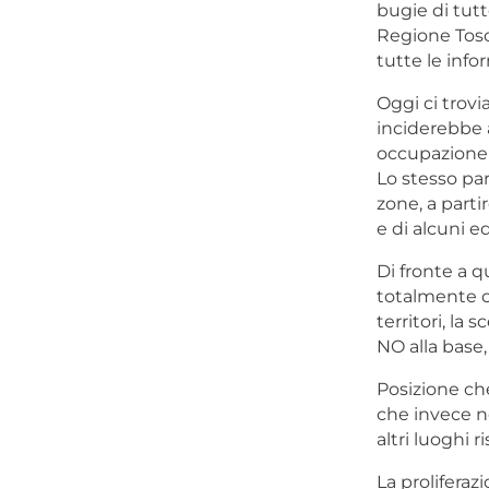
bugie di tutt
Regione Tosca
tutte le info
Oggi ci trov
inciderebbe an
occupazione f
Lo stesso par
zone, a parti
e di alcuni e
Di fronte a q
totalmente c
territori, la
NO alla base,
Posizione ch
che invece n
altri luoghi r
La proliferaz