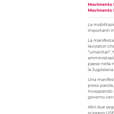
Movimento N
Movimento N
La mobilitazi
importanti mom
La manifestaz
lavoratori che
“umanitari”, h
amministrazio
paese nella n
la Jugoslavia.
Una manifest
preso parola,
inceppando m
governo centr
Altri due seg
sciopero USB 