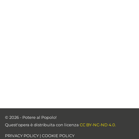
© 2026 - Potere al Popolo!
Quest'opera è distribuita con licenza
CC BY-NC-ND 4.0.
PRIVACY POLICY
|
COOKIE POLICY