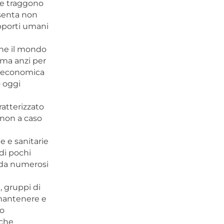
he traggono
esenta non
apporti umani
che il mondo
 ma anzi per
 e economica
o oggi
ratterizzato
 non a caso
e e sanitarie
di pochi
i da numerosi
, gruppi di
 mantenere e
vo
 che