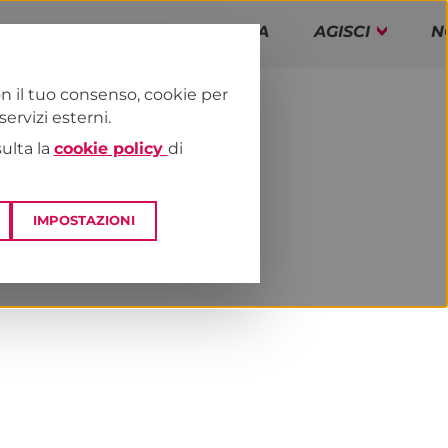
PAP!
PROGRAMMA
AGISCI
N
n il tuo consenso, cookie per
rvizi esterni.
E
DAI TERRITORI
TOSCANA
sulta la
cookie policy
di
IMPOSTAZIONI