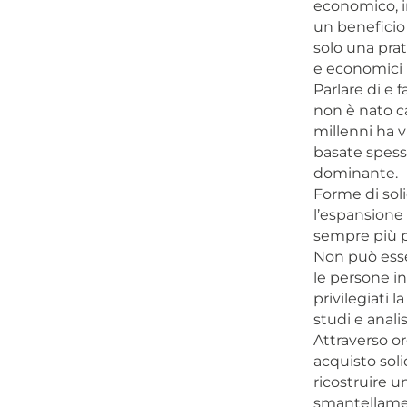
economico, i
un beneficio
solo una pra
e economici 
Parlare di e 
non è nato c
millenni ha v
basate spesso
dominante.
Forme di soli
l’espansione 
sempre più p
Non può esser
le persone in
privilegiati 
studi e anal
Attraverso or
acquisto soli
ricostruire u
smantellament