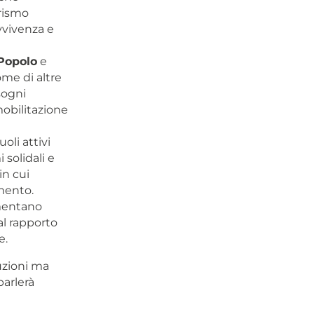
arismo
vvivenza e
 Popolo
e
ome di altre
sogni
mobilitazione
oli attivi
i solidali e
in cui
amento.
imentano
al rapporto
e.
uzioni ma
parlerà