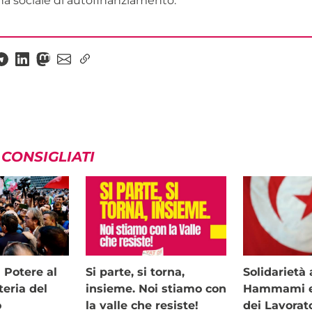
na sociale di autofinanziamento.
 CONSIGLIATI
i Potere al
Si parte, si torna,
Solidariet
teria del
insieme. Noi stiamo con
Hammami e 
o
la valle che resiste!
dei Lavorat