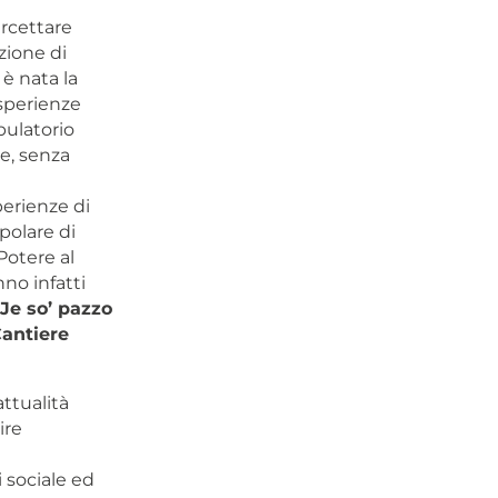
ercettare
uzione di
 è nata la
esperienze
bulatorio
e, senza
perienze di
polare di
Potere al
nno infatti
Je so’ pazzo
antiere
attualità
ire
i sociale ed