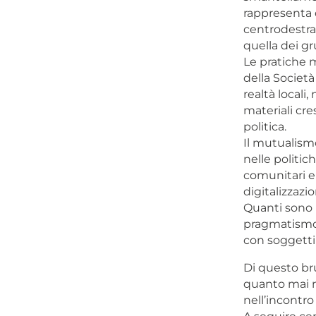
rappresenta d
centrodestra
quella dei gr
Le pratiche m
della Società
realtà locali
materiali cr
politica.
Il mutualismo
nelle politich
comunitari e
digitalizzazi
Quanti sono 
pragmatismo, 
con soggetti 
Di questo bru
quanto mai ne
nell’incontro 