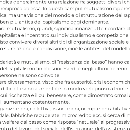
ndica generalmente una relazione fra soggetti diversi c
 reciproco da essa. In questi campi il mutualismo rappr
tica, ma una visione del mondo e di strutturazione dei r
ben più antica del capitalismo oggi dominante.
fare mutualismo, quindi, significa innanzitutto ricordare 
apitalista e incentrato su individualismo e competizione
isto convivere diversi altri tipi di organizzazione sociale
 su relazione e condivisione, cioè le antitesi del modell
darietà e mutualismo, di “resistenza dal basso” hanno ca
del capitalismo fin dai suoi esordi e negli ultimi decenni
ersone ne sono coinvolte.
e diversamente, visto che fra austerità, crisi economich
 difficoltà sono aumentate in modo vertiginoso a fronte 
la cui ricchezza e il cui benessere, come dimostrato orma
isi, aumentano costantemente.
ganizzazioni, collettivi, associazioni, occupazioni abitative
dale, fabbriche recuperate, microcredito ecc. si cerca di
n welfare dal basso come risposta “naturale” al progressi
o del lavoro, del sociale, dell’istruzione, dell’assistenza