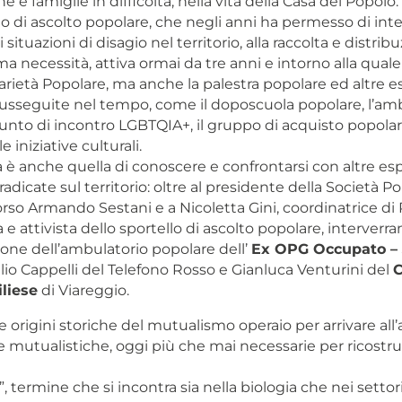
 e famiglie in difficoltà, nella vita della Casa del Popolo.
lo di ascolto popolare, che negli anni ha permesso di int
ituazioni di disagio nel territorio, alla raccolta e distrib
ma necessità, attiva ormai da tre anni e intorno alla quale
arietà Popolare, ma anche la palestra popolare ed altre 
susseguite nel tempo, come il doposcuola popolare, l’am
punto di incontro LGBTQIA+, il gruppo di acquisto popolar
 iniziative culturali.
 è anche quella di conoscere e confrontarsi con altre es
dicate sul territorio: oltre al presidente della Società Po
so Armando Sestani e a Nicoletta Gini, coordinatrice di 
e attivista dello sportello di ascolto popolare, interverra
ne dell’ambulatorio popolare dell’
Ex OPG Occupato – 
ulio Cappelli del Telefono Rosso e Gianluca Venturini del
C
iliese
di Viareggio.
le origini storiche del mutualismo operaio per arrivare all’
e mutualistiche, oggi più che mai necessarie per ricostru
 termine che si incontra sia nella biologia che nei settor