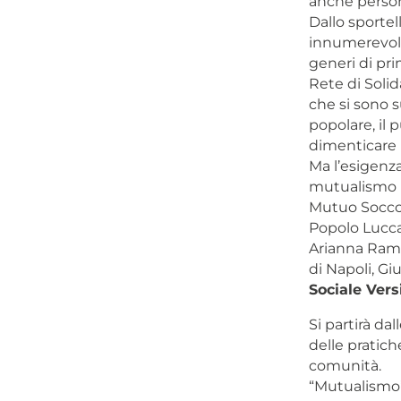
anche persone
Dallo sportel
innumerevoli s
generi di pri
Rete di Solid
che si sono 
popolare, il 
dimenticare le
Ma l’esigenza
mutualismo ra
Mutuo Soccor
Popolo Lucca 
Arianna Ramo
di Napoli, Gi
Sociale Vers
Si partirà dal
delle pratich
comunità.
“Mutualismo”,