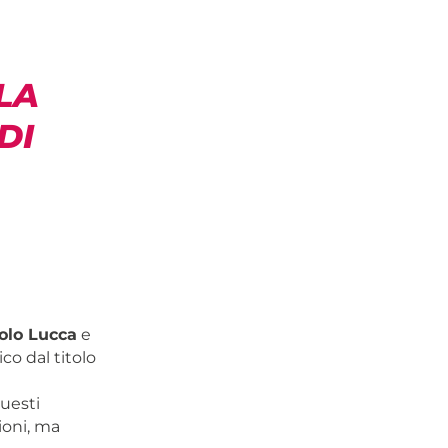
LA
DI
olo Lucca
e
o dal titolo
uesti
ioni, ma