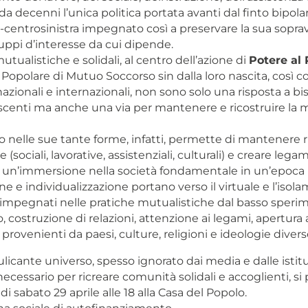
a decenni l’unica politica portata avanti dal finto bipol
-centrosinistra impegnato così a preservare la sua sopra
uppi d’interesse da cui dipende.
utualistiche e solidali, al centro dell’azione di
Potere al
 Popolare di Mutuo Soccorso sin dalla loro nascita, così c
, nazionali e internazionali, non sono solo una risposta a bi
escenti ma anche una via per mantenere e ricostruire la 
 nelle sue tante forme, infatti, permette di mantenere ru
e (sociali, lavorative, assistenziali, culturali) e creare legam
 un’immersione nella società fondamentale in un’epoca 
one e individualizzazione portano verso il virtuale e l’isol
impegnati nelle pratiche mutualistiche dal basso sper
costruzione di relazioni, attenzione ai legami, apertura 
provenienti da paesi, culture, religioni e ideologie divers
licante universo, spesso ignorato dai media e dalle istit
cessario per ricreare comunità solidali e accoglienti, si 
di sabato 29 aprile alle 18 alla Casa del Popolo.