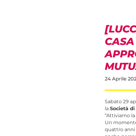
[LUCC
CASA
APPR
MUTU
24 Aprile 20
Sabato 29 apri
la
Società d
“Attiviamo la
Un momento d
quattro anni 