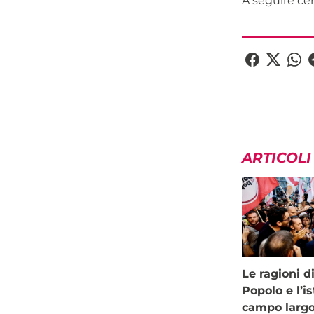
A seguire ce
ARTICOLI
Le ragioni d
Popolo e l’is
campo larg