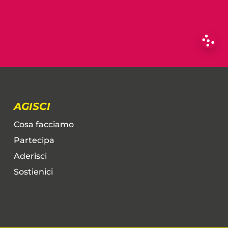
AGISCI
Cosa facciamo
Partecipa
Aderisci
Sostienici