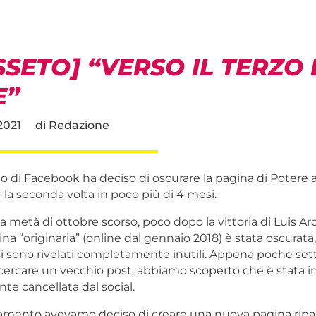
SETO] “VERSO IL TERZO 
E”
2021
di
Redazione
tmo di Facebook ha deciso di oscurare la pagina di Potere 
 la seconda volta in poco più di 4 mesi.
 metà di ottobre scorso, poco dopo la vittoria di Luis Arce
ina “originaria” (online dal gennaio 2018) è stata oscurata, 
si sono rivelati completamente inutili. Appena poche set
cercare un vecchio post, abbiamo scoperto che è stata i
te cancellata dal social.
amento avevamo deciso di creare una nuova pagina rip