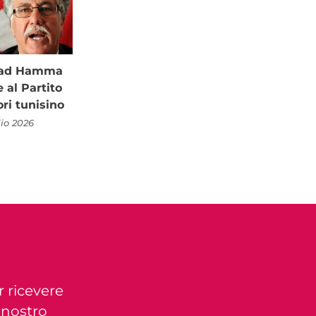
à ad Hamma
al Partito
ori tunisino
lio 2026
r ricevere
l nostro