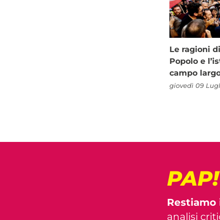
Le ragioni d
Popolo e l’is
campo larg
giovedì 09 Lugl
PAP
Restiamo 
analisi crit