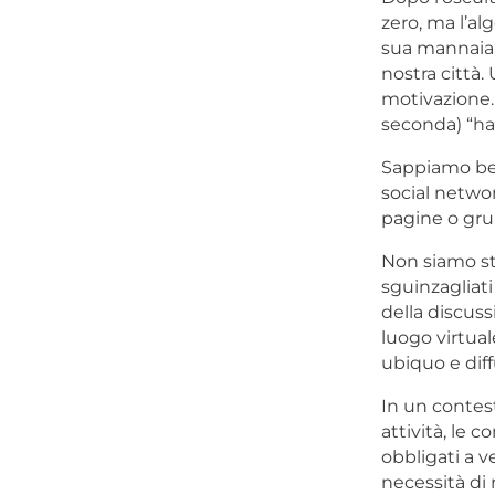
zero, ma l’a
sua mannaia, 
nostra città
motivazione. 
seconda) “ha
Sappiamo ben
social networ
pagine o grup
Non siamo st
sguinzagliat
della discus
luogo virtua
ubiquo e diffu
In un contest
attività, le 
obbligati a v
necessità di 