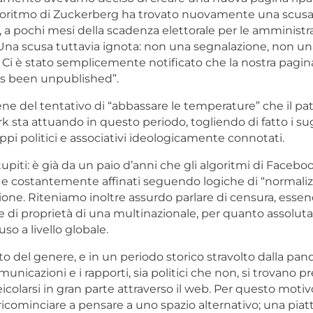
lgoritmo di Zuckerberg ha trovato nuovamente una scusa 
a pochi mesi della scadenza elettorale per le amministra
. Una scusa tuttavia ignota: non una segnalazione, non un
Ci è stato semplicemente notificato che la nostra pagina
s been unpublished”.
e del tentativo di “abbassare le temperature” che il pa
k sta attuando in questo periodo, togliendo di fatto i s
pi politici e associativi ideologicamente connotati.
upiti: è già da un paio d’anni che gli algoritmi di Faceb
i e costantemente affinati seguendo logiche di “normali
sione. Riteniamo inoltre assurdo parlare di censura, esse
le di proprietà di una multinazionale, per quanto assolu
so a livello globale.
o del genere, e in un periodo storico stravolto dalla pan
comunicazioni e i rapporti, sia politici che non, si trovano 
eicolarsi in gran parte attraverso il web. Per questo moti
ricominciare a pensare a uno spazio alternativo; una piatt