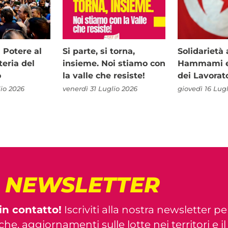
i Potere al
Si parte, si torna,
Solidariet
teria del
insieme. Noi stiamo con
Hammami e 
o
la valle che resiste!
dei Lavorat
io 2026
venerdì 31 Luglio 2026
giovedì 16 Lug
! NEWSLETTER
in contatto!
Iscriviti alla nostra newsletter pe
iche, aggiornamenti sulle lotte nei territori e i