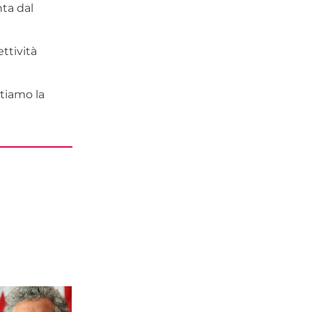
nta dal
ttività
tiamo la