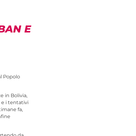
BAN E
al Popolo
 in Bolivia,
e i tentativi
timane fa,
nfine
artendo da