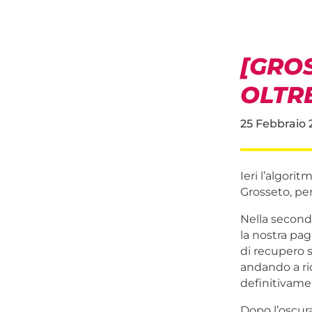
[GROS
OLTR
25 Febbraio 
Ieri l’algori
Grosseto, per
Nella seconda
la nostra pag
di recupero 
andando a ri
definitivamen
Dopo l’oscur