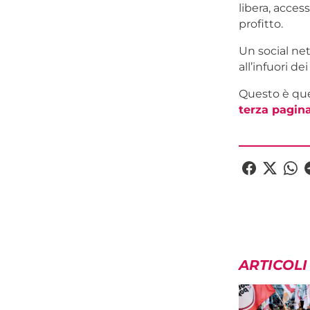
libera, acces
profitto.
Un social ne
all’infuori de
Questo è que
terza pagin
ARTICOLI