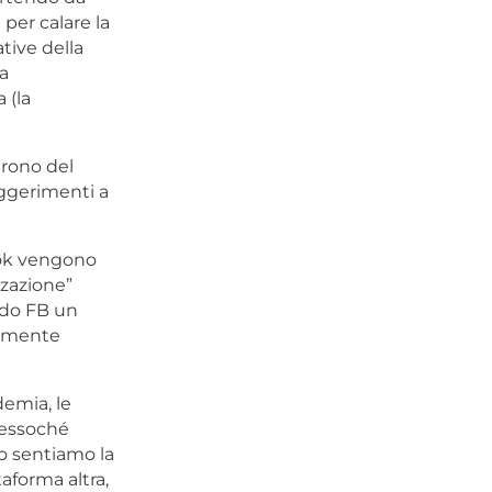
per calare la
tive della
a
 (la
trono del
uggerimenti a
ook vengono
zzazione”
ndo FB un
tamente
demia, le
pressoché
vo sentiamo la
aforma altra,