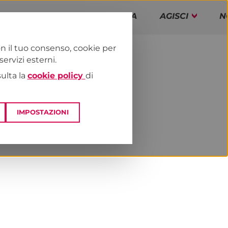
PAP!
PROGRAMMA
AGISCI
N
n il tuo consenso, cookie per
rvizi esterni.
E
DAI TERRITORI
TOSCANA
sulta la
cookie policy
di
IMPOSTAZIONI