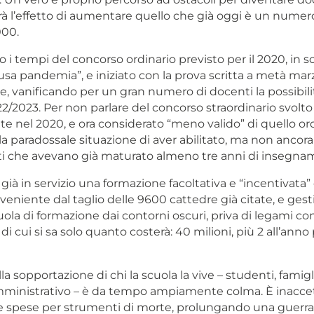
vrà l’effetto di aumentare quello che già oggi è un nume
000.
 i tempi del concorso ordinario previsto per il 2020, in 
sa pandemia”, e iniziato con la prova scritta a metà marz
, vanificando per un gran numero di docenti la possibilità
22/2023. Per non parlare del concorso straordinario svolto
e nel 2020, e ora considerato “meno valido” di quello ord
la paradossale situazione di aver abilitato, ma non ancor
ti che avevano già maturato almeno tre anni di insegna
 già in servizio una formazione facoltativa e “incentivata
oveniente dal taglio delle 9600 cattedre già citate, e gest
la di formazione dai contorni oscuri, priva di legami con 
 di cui si sa solo quanto costerà: 40 milioni, più 2 all’anno
la sopportazione di chi la scuola la vive – studenti, famigl
ministrativo – è da tempo ampiamente colma. È inaccett
 spese per strumenti di morte, prolungando una guerra 