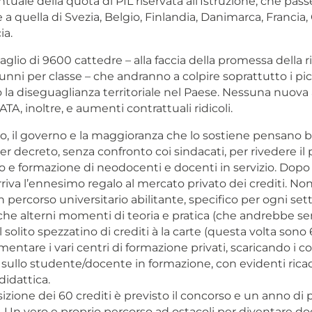
uale della quota di PIL riservata all’Istruzione, che pass
re a quella di Svezia, Belgio, Finlandia, Danimarca, Francia
ia.
 taglio di 9600 cattedre – alla faccia della promessa della 
nni per classe – che andranno a colpire soprattutto i picc
a diseguaglianza territoriale nel Paese. Nessuna nuova
ATA, inoltre, e aumenti contrattuali ridicoli.
, il governo e la maggioranza che lo sostiene pensano 
er decreto, senza confronto coi sindacati, per rivedere il 
e formazione di neodocenti e docenti in servizio. Dopo le 
 arriva l’ennesimo regalo al mercato privato dei crediti. No
n percorso universitario abilitante, specifico per ogni set
, che alterni momenti di teoria e pratica (che andrebbe 
l solito spezzatino di crediti à la carte (questa volta son
mentare i vari centri di formazione privati, scaricando i co
sullo studente/docente in formazione, con evidenti ricad
didattica.
izione dei 60 crediti è previsto il concorso e un anno di
. Un vero e proprio percorso ad ostacoli per diventare do