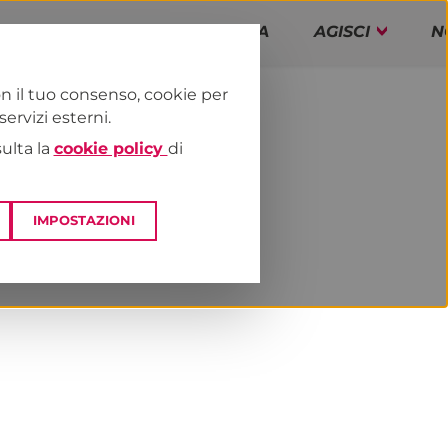
PAP!
PROGRAMMA
AGISCI
N
n il tuo consenso, cookie per
rvizi esterni.
E
DAI TERRITORI
TOSCANA
sulta la
cookie policy
di
IMPOSTAZIONI