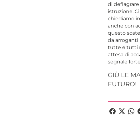
di deflagrare
istruzione. C
chiediamo inv
anche con ade
questo sosten
da arroganti 
tutte e tutti
attesa di ac
segnale forte
GIÙ LE M
FUTURO!