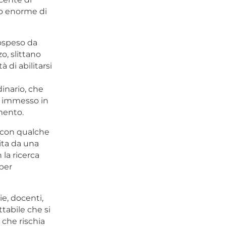
ro enorme di
sospeso da
o, slittano
 di abilitarsi
inario, che
a immesso in
mento.
” con qualche
ita da una
la ricerca
 per
ie, docenti,
abile che si
che rischia