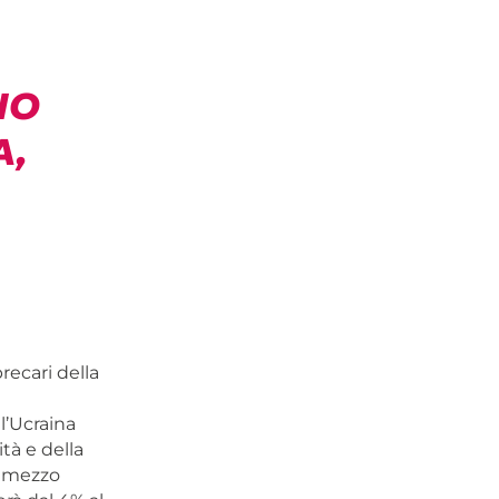
NO
A,
recari della
l’Ucraina
ità e della
i mezzo