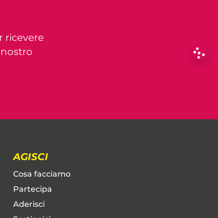
r ricevere
l nostro
AGISCI
Cosa facciamo
Partecipa
Aderisci