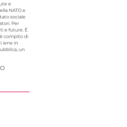
lute e
della NATO e
tato sociale
tori. Per
i e future. È
 è compito di
i iene in
ubblica, un
RO