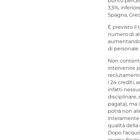
punto percent
3,5%, inferio
Spagna, Grec
È previsto il
numero di alu
aumentando l
di personale 
Non contento
intervenire p
reclutamento 
i 24 crediti,
infatti nessu
disciplinare
pagata), ma i
potrà non ali
interamente 
qualità della 
Dopo l’acquis
esame finale