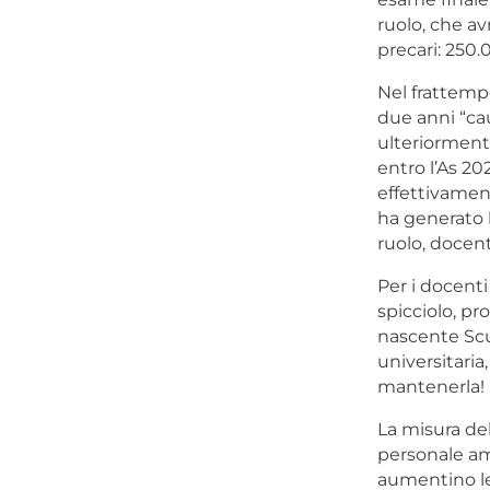
ruolo, che a
precari: 250.
Nel frattempo
due anni “cau
ulteriormente
entro l’As 20
effettivament
ha generato 
ruolo, docen
Per i docenti
spicciolo, pr
nascente Scuo
universitaria,
mantenerla!
La misura del
personale am
aumentino le