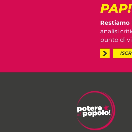
PAP
Restiamo 
analisi crit
punto di vis
ISCR