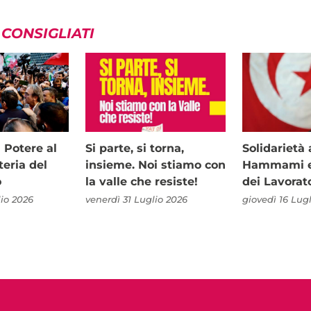
 CONSIGLIATI
i Potere al
Si parte, si torna,
Solidariet
teria del
insieme. Noi stiamo con
Hammami e 
o
la valle che resiste!
dei Lavorat
io 2026
venerdì 31 Luglio 2026
giovedì 16 Lug