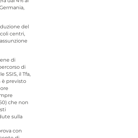
erà dal 4% al
, Germania,
riduzione del
oli centri,
 assunzione
bene di
percorso di
SSIS, il Tfa,
n è previsto
tore
sempre
o 60) che non
sti
ute sulla
 prova con
cente di