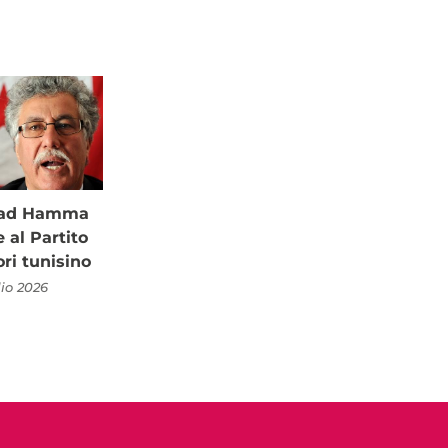
à ad Hamma
al Partito
ori tunisino
lio 2026