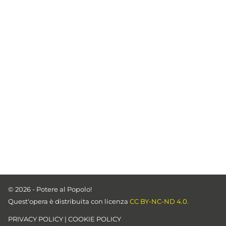
© 2026 - Potere al Popolo!
Quest'opera è distribuita con licenza
CC BY-NC-ND 4.0.
PRIVACY POLICY
|
COOKIE POLICY