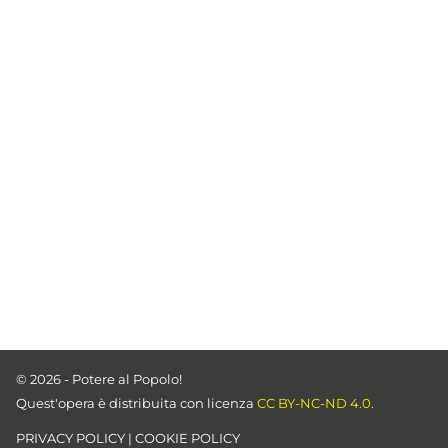
© 2026 - Potere al Popolo!
Quest'opera è distribuita con licenza
CC BY-NC-ND 4.0.
PRIVACY POLICY
|
COOKIE POLICY