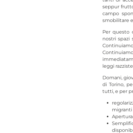
seppur frutt
campo spont
smobilitare e
Per questo c
nostri spazi 
Continuiamo
Continuia
immediatame
leggi razziste 
Domani, giove
di Torino, p
tutti, e per
regolariz
migranti
Apertura 
Semplifi
disponib