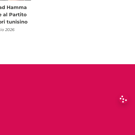
à ad Hamma
al Partito
ori tunisino
lio 2026