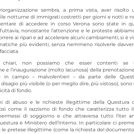
riorganizzazione sembra, a prima vista, aver risolto
file notturne di immigrati costretti per giorni e notti e not
tentare di accedere in corso Verona sono state in 
 Tuttavia, nonostante l’attenzione e le proteste abbiamo
rrere ai ripari e ad accelerare alcuni cambiamenti, si è vi
matiche più evidenti, senza nemmeno risolverle davve
facciata.
 chiari, non possiamo che esser contenti se 
ne e l’inaugurazione (molto lacunosa) della prenotazione
 in campo – malvolentieri – da parte delle Ques
 disagio più visibile (o per meglio dire, più vistoso), sono 
ticità di fondo.
 di abuso e le richieste illegittime della Questura
così come il razzismo di fondo che caratterizza tutto i
 permessi di soggiorno e che attraversa tutto l’iter a
uestura e Ministero dell’Interno. In particolare ci preme
e pretese illegittime (come la richiesta del documento d