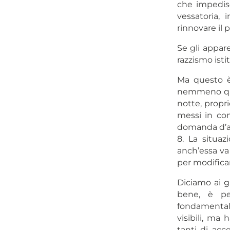
che impedisc
vessatoria, 
rinnovare il 
Se gli appar
razzismo isti
Ma questo è 
nemmeno ques
notte, propr
messi in com
domanda d’asi
8. La situa
anch’essa va
per modificar
Diciamo ai g
bene, è pe
fondamentale
visibili, ma 
tanti di acc