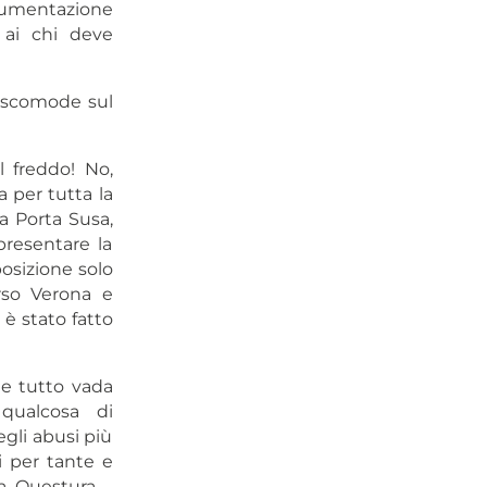
ocumentazione
a ai chi deve
à scomode sul
l freddo! No,
 per tutta la
a Porta Susa,
presentare la
posizione solo
rso Verona e
è stato fatto
he tutto vada
qualcosa di
gli abusi più
li per tante e
la Questura –