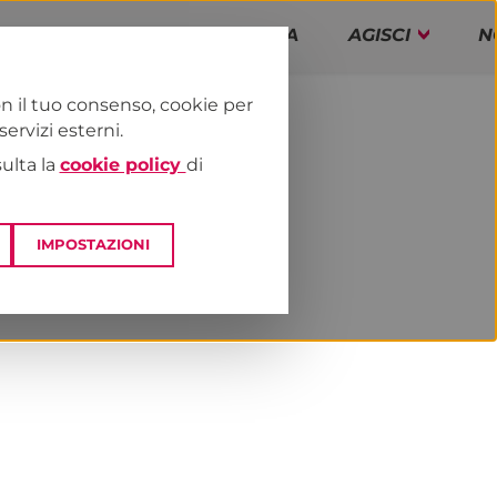
PAP!
PROGRAMMA
AGISCI
N
n il tuo consenso, cookie per
rvizi esterni.
E
DAI TERRITORI
PIEMONTE
sulta la
cookie policy
di
IMPOSTAZIONI