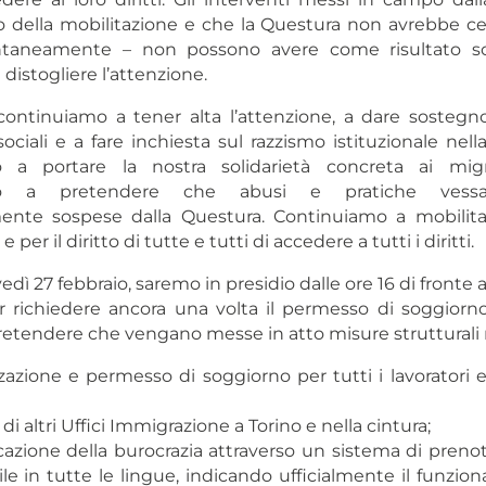
o della mobilitazione e che la Questura non avrebbe c
aneamente – non possono avere come risultato so
 distogliere l’attenzione.
ontinuiamo a tener alta l’attenzione, a dare sostegno
sociali e a fare inchiesta sul razzismo istituzionale nella
 a portare la nostra solidarietà concreta ai migra
mo a pretendere che abusi e pratiche vessat
nte sospese dalla Questura. Continuiamo a mobilitar
e per il diritto di tutte e tutti di accedere a tutti i diritti.
dì 27 febbraio, saremo in presidio dalle ore 16 di fronte a
er richiedere ancora una volta il permesso di soggiorn
 pretendere che vengano messe in atto misure strutturali 
zazione e permesso di soggiorno per tutti i lavoratori e 
di altri Uffici Immigrazione a Torino e nella cintura;
cazione della burocrazia attraverso un sistema di prenot
ile in tutte le lingue, indicando ufficialmente il funzio