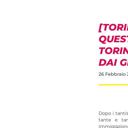
[TORI
QUES
TORI
DAI G
26 Febbraio 
Dopo i tantis
tante e tan
Immigrazione