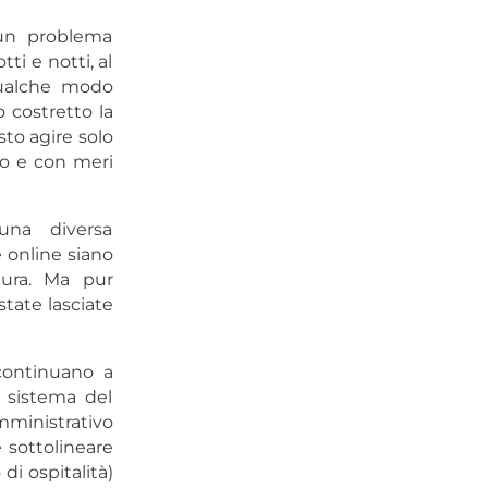
 un problema
ti e notti, al
qualche modo
 costretto la
sto agire solo
ro e con meri
una diversa
 online siano
tura. Ma pur
state lasciate
 continuano a
l sistema del
mministrativo
 sottolineare
i ospitalità)