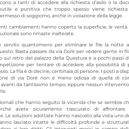
ono a tanti di accedere alla richiesta d’asilo o la d
inutile e punitiva che troppo spesso viene richiest
permesso di soggiorno, anche in violazione della legge.
enti cambiamenti hanno coperto la superficie, le verit
tuzionale sono rimaste inalterate.
servito quantomeno per eliminare le file la notte a
to. Basta passare da via Dorè per vedere gente in fila
io sul retro del palazzo della Questura e a pochi passi d
petizione per tentare di accedere alla possibilità di 
lo. La fila è di decine, centinaia di persone. I posti a dis
zione di via Dorè non è meno odiosa di quella di co
 avanti da tantissimo tempo, eppure nessun intervento 
la.
iornali che hanno seguito la vicenda che se sembra c
rché avete sicuramente trascurato di affrontare 
. Le soluzioni adottate hanno nascosto alla vista uno de
hanno lasciato intatte le difficoltà profonde e struttura
edere ai loro diritti. Gli interventi messi in campo dal