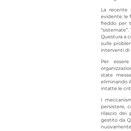
La recente 
evidente: le 
freddo per 
“sistemate”.
Questura a co
sulle proble
interventi di 
Per essere
organizzazio
state messe
eliminando il
intatte le cri
I meccanismi
persistere, 
rilascio dei
gestito da Q
nuovamente l