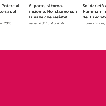
i Potere al
Si parte, si torna,
Solidariet
teria del
insieme. Noi stiamo con
Hammami e 
o
la valle che resiste!
dei Lavorat
io 2026
venerdì 31 Luglio 2026
giovedì 16 Lug