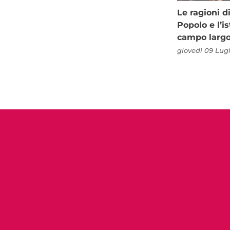
Le ragioni d
Popolo e l’is
campo larg
giovedì 09 Lugl