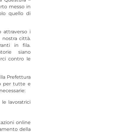
erto messo in
lo quello di
 attraverso i
 nostra città.
nti in fila.
orie siano
ci contro le
lla Prefettura
o per tutte e
necessarie:
le lavoratrici
azioni online
namento della