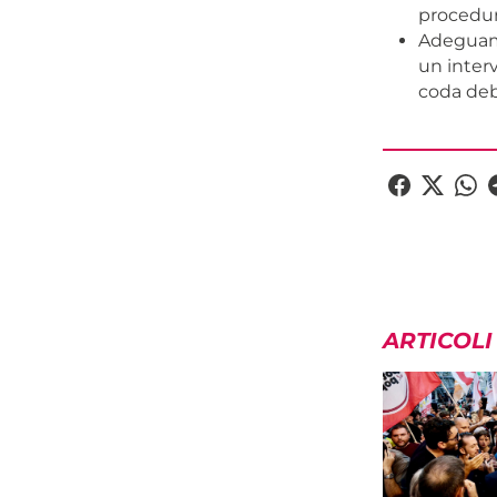
procedur
Adeguame
un interv
coda debb
ARTICOLI