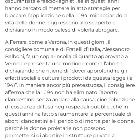
oscurantista e fascio-leghisti, se in questi anni
hanno cercato di mettere in atto strategie per
bloccare l’applicazione della L.194, minacciando la
vita delle donne, oggi escono allo scoperto e
dichiarano in modo palese di volerla abrogare.
A Ferrara, come a Verona, in questi giorni, il
consigliere comunale di Fratelli d’Italia, Alessandro
Balboni, fa un copia-incolla di quanto approvato a
Verona e presenta una mozione contro l’aborto,
dichiarando che ritiene di “dover approfondire gli
effetti sociali e culturali prodotti da questa legge (la
194)”. In maniera ancor più pretestuosa, il consigliere
afferma che la L.194 non ha eliminato l’aborto
clandestino, senza andare alla causa, cioè l’obiezione
di coscienza diffusa negli ospedali pubblici, che in
questi anni ha fatto sì aumentare la percentuale di
aborti clandestini e il pericolo di morte per le donne,
perché le donne proletarie non possono
permettersi di abortire in strutture private a