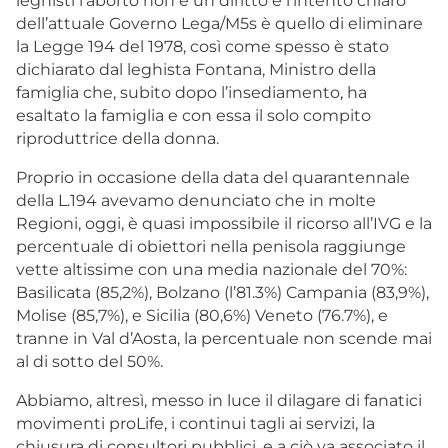
leghisti l’aborto non è un diritto e l’intento chiaro
dell’attuale Governo Lega/M5s è quello di eliminare
la Legge 194 del 1978, così come spesso è stato
dichiarato dal leghista Fontana, Ministro della
famiglia che, subito dopo l’insediamento, ha
esaltato la famiglia e con essa il solo compito
riproduttrice della donna.
Proprio in occasione della data del quarantennale
della L.194 avevamo denunciato che in molte
Regioni, oggi, è quasi impossibile il ricorso all’IVG e la
percentuale di obiettori nella penisola raggiunge
vette altissime con una media nazionale del 70%:
Basilicata (85,2%), Bolzano (l’81.3%) Campania (83,9%),
Molise (85,7%), e Sicilia (80,6%) Veneto (76.7%), e
tranne in Val d’Aosta, la percentuale non scende mai
al di sotto del 50%.
Abbiamo, altresì, messo in luce il dilagare di fanatici
movimenti proLife, i continui tagli ai servizi, la
chiusura di consultori pubblici, e a ciò va associato il