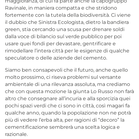
maggioranza, di cui fa parte anche la capogruppo
Ravinale, in maniera compatta e che stridono
fortemente con la tutela della biodiversità. Ci viene
il dubbio che Sinistra Ecologista, dietro la bandiera
green, stia cercando una scusa per drenare soldi
dalla voce di bilancio sul verde pubblico per poi
usare quei fondi per devastare, gentrificare e
rimodellare l’intera città per le esigenze di qualche
speculatore o delle aziende del cemento.
Siamo ben consapevoli che il futuro, anche quello
molto prossimo, ci riseva problemi sul versante
ambientale di una rilevanza assoluta, ma crediamo
che con questa mozione la giunta Lo Russo non farà
altro che consegnare all’incuria e alla sporcizia quei
pochi spazi verdi che ci sono in città, così magari fa
qualche anno, quando la popolazione non ne potrà
più di vedere l’erba alta, per ragioni di “decoro” la
cementificazione sembrerà una scelta logica e
razionale.