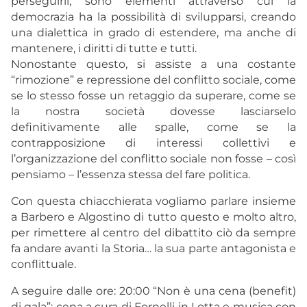
perseguirli, sono elementi attraverso cui la
democrazia ha la possibilità di svilupparsi, creando
una dialettica in grado di estendere, ma anche di
mantenere, i diritti di tutte e tutti.
Nonostante questo, si assiste a una costante
“rimozione” e repressione del conflitto sociale, come
se lo stesso fosse un retaggio da superare, come se
la nostra società dovesse lasciarselo
definitivamente alle spalle, come se la
contrapposizione di interessi collettivi e
l’organizzazione del conflitto sociale non fosse – così
pensiamo – l’essenza stessa del fare politica.
Con questa chiacchierata vogliamo parlare insieme
a Barbero e Algostino di tutto questo e molto altro,
per rimettere al centro del dibattito ciò da sempre
fa andare avanti la Storia… la sua parte antagonista e
conflittuale.
A seguire dalle ore: 20:00 “Non è una cena (benefit)
di gala”: cena a cura di Fornelli in Lotta e musica con