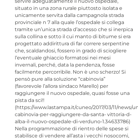
servire adeguatamente il nuovo ospedale,
situato in una zona rurale piuttosto isolata e
unicamente servita dalla campagnola strada
provinciale n 7 alla quale l’ospedale si collega
tramite un’unica strada d’accesso che si inerpica
sulla collina e sotto il cui manto di bitume si era
progettato addirittura di far correre serpentine
che, scaldandosi, fossero in grado di sciogliere
l’eventuale ghiaccio formatosi nei mesi
invernali, perché, data la pendenza, fosse
facilmente percorribile. Non è uno scherzo! Si
pensò pure alla soluzione “cabinovia”
(favorevole l’allora sindaco Marello) per
raggiungere il nuovo ospedale, quasi fosse una
pista da sci!!
(https://www.lastampa.it/cuneo/2017/03/11/news/u
cabinovia-per-raggiungere-da-santa- vittoria-d-
alba-il-nuovo-ospedale-di-verduno-1.34633786)
Nella programmazione di rientro delle spese si
stabilisce di vendere all’asta i vecchi nosocomi,