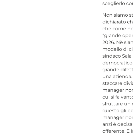
sceglierlo c
Non siamo stu
dichiarato c
che come noto
“grande opera
2026. Nè siam
modello di ci
sindaco Sala 
democratico e
grande difett
una azienda. 
staccare divi
manager non s
cui si fa van
sfruttare un e
questo gli pe
manager non 
anzi è decisa
offerente. E 