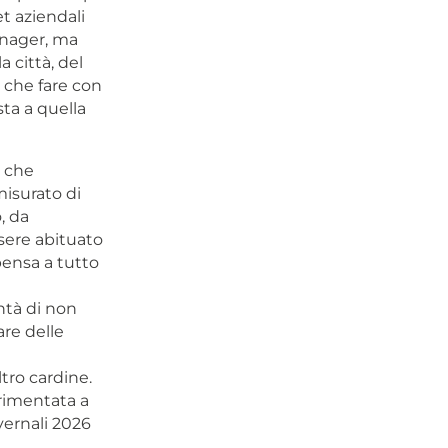
et aziendali
manager, ma
 città, del
a che fare con
sta a quella
, che
isurato di
, da
sere abituato
pensa a tutto
ntà di non
are delle
tro cardine.
erimentata a
vernali 2026