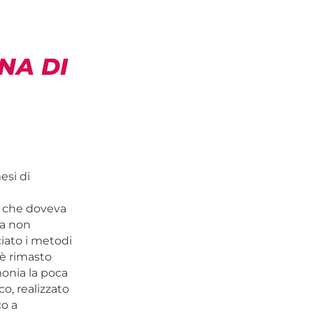
NA DI
esi di
e che doveva
ia non
ciato i metodi
o è rimasto
onia la poca
o, realizzato
co a