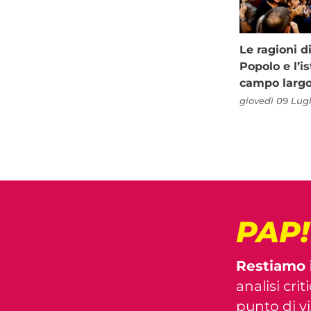
Le ragioni d
Popolo e l’is
campo larg
giovedì 09 Lugl
PAP
Restiamo 
analisi crit
punto di vis