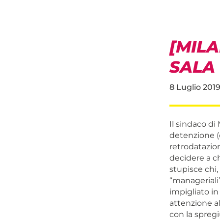
[MIL
SALA 
8 Luglio 201
Il sindaco di
detenzione (
retrodatazio
decidere a ch
stupisce chi,
“manageriali” 
impigliato i
attenzione al
con la spregi