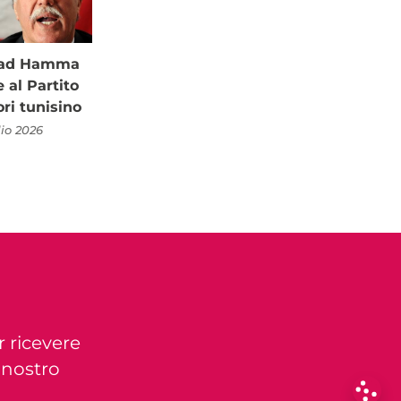
à ad Hamma
al Partito
ori tunisino
lio 2026
r ricevere
l nostro