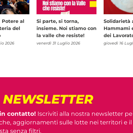
i Potere al
Si parte, si torna,
Solidariet
teria del
insieme. Noi stiamo con
Hammami e 
o
la valle che resiste!
dei Lavorat
io 2026
venerdì 31 Luglio 2026
giovedì 16 Lug
! NEWSLETTER
in contatto!
Iscriviti alla nostra newsletter pe
iche, aggiornamenti sulle lotte nei territori e i
ta senza filtri.