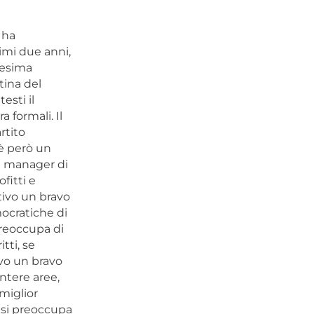
 ha
imi due anni,
nesima
tina del
esti il
 formali. Il
rtito
 è però un
il manager di
fitti e
ttivo un bravo
mocratiche di
preoccupa di
tti, se
ivo un bravo
ntere aree,
miglior
n si preoccupa