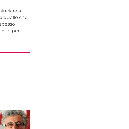
minciare a
 a quello che
 spesso
a non per