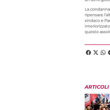
La condanna d
ripensare l’a
sindaco e Pa
interiorizzat
questo assol
ARTICOLI