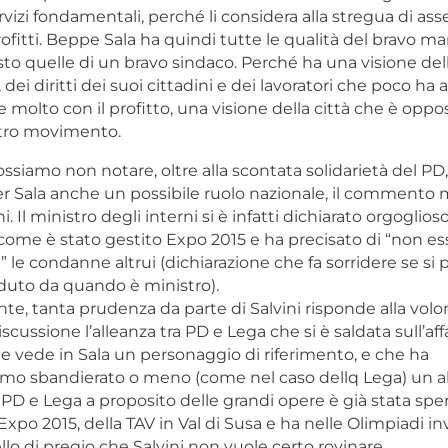
ervizi fondamentali, perché li considera alla stregua di ass
profitti. Beppe Sala ha quindi tutte le qualità del bravo 
o quelle di un bravo sindaco. Perché ha una visione della
 dei diritti dei suoi cittadini e dei lavoratori che poco ha 
e molto con il profitto, una visione della città che è oppo
stro movimento.
ssiamo non notare, oltre alla scontata solidarietà del PD
 Sala anche un possibile ruolo nazionale, il commento m
. Il ministro degli interni si è infatti dichiarato orgoglioso
 come è stato gestito Expo 2015 e ha precisato di “non es
” le condanne altrui (dichiarazione che fa sorridere se si 
uto da quando è ministro).
e, tanta prudenza da parte di Salvini risponde alla volo
scussione l’alleanza tra PD e Lega che si è saldata sull’aff
e vede in Sala un personaggio di riferimento, e che ha
smo sbandierato o meno (come nel caso dellq Lega) un al
a PD e Lega a proposito delle grandi opere è già stata sp
Expo 2015, della TAV in Val di Susa e ha nelle Olimpiadi in
ello di pregio che Salvini non vuole certo rovinare.