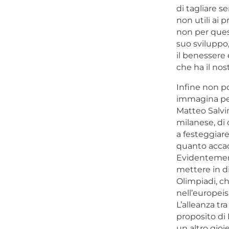
di tagliare s
non utili ai 
non per quest
suo sviluppo,
il benessere 
che ha il no
Infine non po
immagina per
Matteo Salvini
milanese, di
a festeggiare
quanto accad
Evidentement
mettere in di
Olimpiadi, ch
nell’europei
L’alleanza tr
proposito di 
un altro gioi