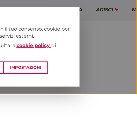
PAP!
PROGRAMMA
AGISCI
N
n il tuo consenso, cookie per
rvizi esterni.
E
DAI TERRITORI
LOMBARDIA
sulta la
cookie policy
di
IMPOSTAZIONI