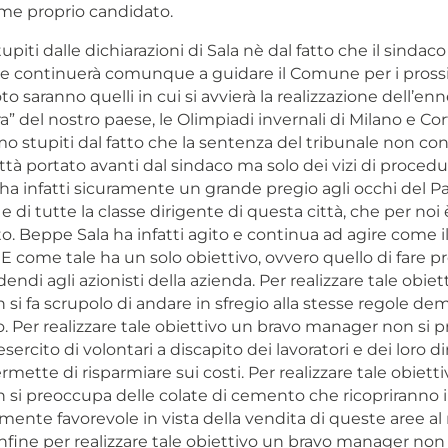
ome proprio candidato.
piti dalle dichiarazioni di Sala nè dal fatto che il sindaco
he continuerà comunque a guidare il Comune per i pross
 saranno quelli in cui si avvierà la realizzazione dell’en
” del nostro paese, le Olimpiadi invernali di Milano e Cor
o stupiti dal fatto che la sentenza del tribunale non cont
ttà portato avanti dal sindaco ma solo dei vizi di procedura
ha infatti sicuramente un grande pregio agli occhi del Pa
 di tutte la classe dirigente di questa città, che per noi
o. Beppe Sala ha infatti agito e continua ad agire come 
E come tale ha un solo obiettivo, ovvero quello di fare pro
dendi agli azionisti della azienda. Per realizzare tale obie
i fa scrupolo di andare in sfregio alla stesse regole de
to. Per realizzare tale obiettivo un bravo manager non si 
sercito di volontari a discapito dei lavoratori e dei loro diri
rmette di risparmiare sui costi. Per realizzare tale obiett
si preoccupa delle colate di cemento che ricopriranno i
mente favorevole in vista della vendita di queste aree al 
infine per realizzare tale obiettivo un bravo manager no