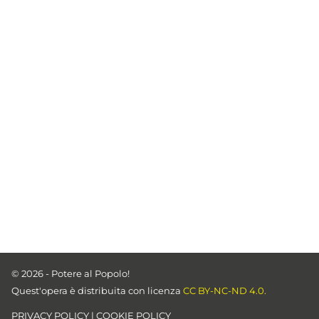
© 2026 - Potere al Popolo!
Quest'opera è distribuita con licenza
CC BY-NC-ND 4.0.
PRIVACY POLICY
|
COOKIE POLICY