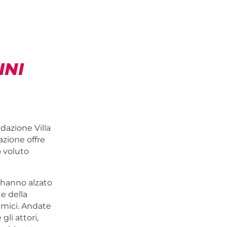
INI
ndazione Villa
azione offre
o voluto
, hanno alzato
te della
amici. Andate
gli attori,