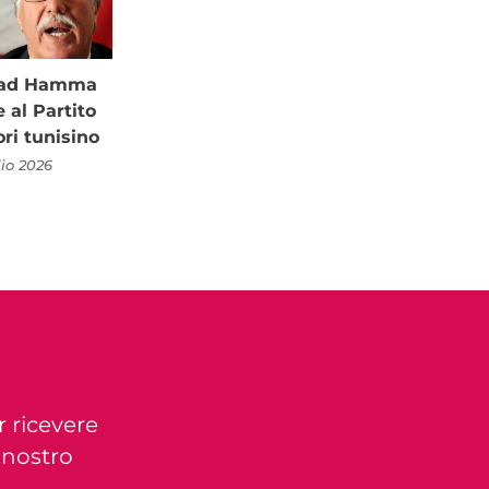
à ad Hamma
al Partito
ori tunisino
lio 2026
r ricevere
l nostro