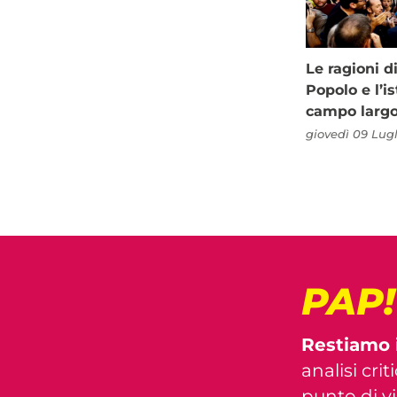
Le ragioni d
Popolo e l’is
campo larg
giovedì 09 Lugl
PAP
Restiamo 
analisi crit
punto di vis