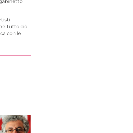
 gabinetto
tisti
ne.Tutto ciò
ca con le