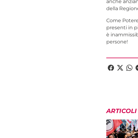
anche anziani
della Regione
Come Potere a
presenti in p
è inammissib
persone!
ARTICOLI