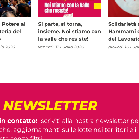
i Potere al
Si parte, si torna,
Solidariet
teria del
insieme. Noi stiamo con
Hammami e 
o
la valle che resiste!
dei Lavorat
io 2026
venerdì 31 Luglio 2026
giovedì 16 Lug
! NEWSLETTER
in contatto!
Iscriviti alla nostra newsletter pe
iche, aggiornamenti sulle lotte nei territori e i
ta senza filtri.