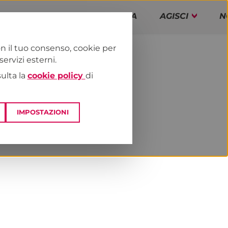
PAP!
PROGRAMMA
AGISCI
N
n il tuo consenso, cookie per
rvizi esterni.
E
DAI TERRITORI
LAZIO
sulta la
cookie policy
di
IMPOSTAZIONI