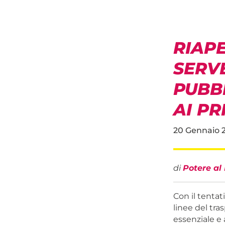
RIAP
SERVE
PUBBL
AI PR
20 Gennaio 
di
Potere al
Con il tentat
linee del tra
essenziale e a