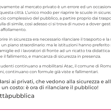
ovamente al mercato privato è un errore ed un occasione
i questa città. L’unico modo per riaprire le scuole in sicur
ncio complessivo del pubblico, a partire proprio dai traspo
ulla di simile, così adesso ci si trova di nuovo a dover ges
 affollamento.
rire in sicurezza era necessario rilanciare il trasporto e la
un piano straordinario: ma le istituzioni hanno preferito
amiglie ed i lavoratori di fronte ad un ricatto tra didattica 
e il fallimento, e mancanza di sicurezza in presenza.
tudenti continuano a mobilitarsi Atac, il comune di Roma
ioni, continuano con formule già viste e fallimentari.
arsi ai privati, che vedono alla sicurezza e al
un costo: è ora di rilanciare il pubblico!
ttàpubblica