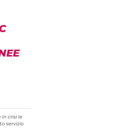
C
INEE
n crisi le
to servizio