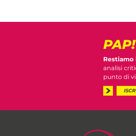
PAP
Restiamo 
analisi crit
punto di vis
ISCR