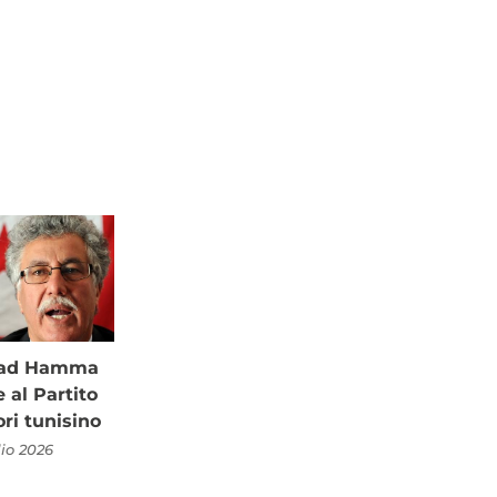
à ad Hamma
al Partito
ori tunisino
lio 2026