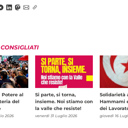
 CONSIGLIATI
i Potere al
Si parte, si torna,
Solidariet
teria del
insieme. Noi stiamo con
Hammami e 
o
la valle che resiste!
dei Lavorat
io 2026
venerdì 31 Luglio 2026
giovedì 16 Lug