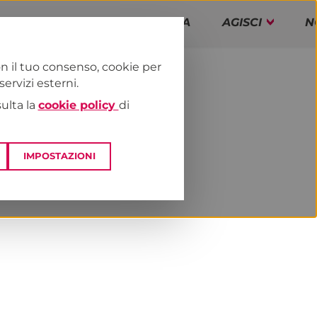
PAP!
PROGRAMMA
AGISCI
N
n il tuo consenso, cookie per
rvizi esterni.
E
DAI TERRITORI
LAZIO
sulta la
cookie policy
di
IMPOSTAZIONI