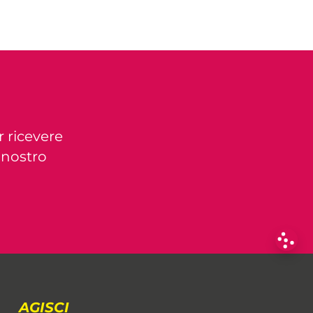
r ricevere
l nostro
AGISCI