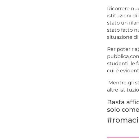
Ricorrere nu
istituzioni d
stato un rila
stato fatto n
situazione di
Per poter riap
pubblica con 
studenti, le f
cui è evident
Mentre gli s
altre istituz
Basta affid
solo come 
#romaci