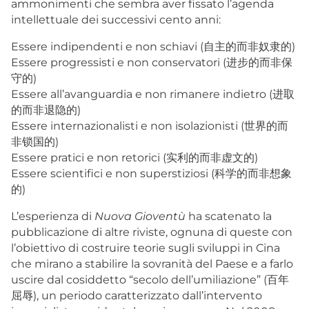
ammonimenti che sembra aver fissato l’agenda
intellettuale dei successivi cento anni:
Essere indipendenti e non schiavi (自主的而非奴隶的)
Essere progressisti e non conservatori (进步的而非保
守的)
Essere all’avanguardia e non rimanere indietro (进取
的而非退隐的)
Essere internazionalisti e non isolazionisti (世界的而
非锁国的)
Essere pratici e non retorici (实利的而非虚文的)
Essere scientifici e non superstiziosi (科学的而非想象
的)
L’esperienza di
Nuova Gioventù
ha scatenato la
pubblicazione di altre riviste, ognuna di queste con
l’obiettivo di costruire teorie sugli sviluppi in Cina
che mirano a stabilire la sovranità del Paese e a farlo
uscire dal cosiddetto “secolo dell’umiliazione” (百年
屈辱), un periodo caratterizzato dall’intervento