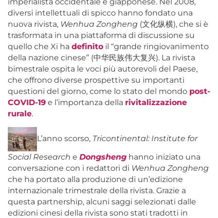
imperialista occidentale e giapponese. Nel 2008,
diversi intellettuali di spicco hanno fondato una
nuova rivista,
Wenhua Zongheng
(文化纵横), che si è
trasformata in una piattaforma di discussione su
quello che Xi ha
definito
il “grande ringiovanimento
della nazione cinese” (中华民族伟大复兴). La rivista
bimestrale ospita le voci più autorevoli del Paese,
che offrono diverse prospettive su importanti
questioni del giorno, come lo stato del mondo
post-
COVID-19
e l’importanza della
rivitalizzazione
rurale
.
L’anno scorso,
Tricontinental: Institute for
Social Research
e
Dongsheng
hanno iniziato una
conversazione con i redattori di
Wenhua Zongheng
che ha portato alla produzione di un’edizione
internazionale trimestrale della rivista. Grazie a
questa partnership, alcuni saggi selezionati dalle
edizioni cinesi della rivista sono stati tradotti in