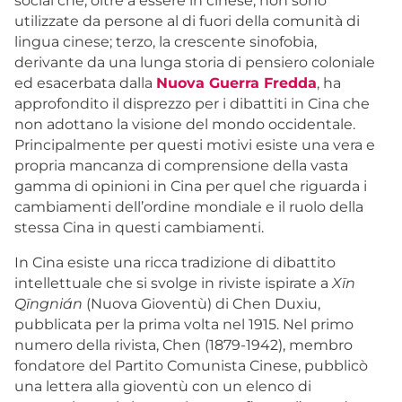
social che, oltre a essere in cinese, non sono
utilizzate da persone al di fuori della comunità di
lingua cinese; terzo, la crescente sinofobia,
derivante da una lunga storia di pensiero coloniale
ed esacerbata dalla
Nuova Guerra Fredda
, ha
approfondito il disprezzo per i dibattiti in Cina che
non adottano la visione del mondo occidentale.
Principalmente per questi motivi esiste una vera e
propria mancanza di comprensione della vasta
gamma di opinioni in Cina per quel che riguarda i
cambiamenti dell’ordine mondiale e il ruolo della
stessa Cina in questi cambiamenti.
In Cina esiste una ricca tradizione di dibattito
intellettuale che si svolge in riviste ispirate a
Xīn
Qīngnián
(Nuova Gioventù) di Chen Duxiu,
pubblicata per la prima volta nel 1915. Nel primo
numero della rivista, Chen (1879-1942), membro
fondatore del Partito Comunista Cinese, pubblicò
una lettera alla gioventù con un elenco di