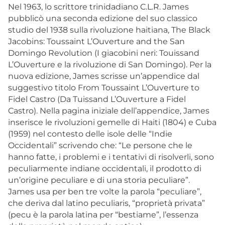
Nel 1963, lo scrittore trinidadiano C.L.R. James
pubblicò una seconda edizione del suo classico
studio del 1938 sulla rivoluzione haitiana,
The Black
Jacobins: Toussaint L’Ouverture and the San
Domingo Revolution
(I giacobini neri: Touissand
L’Ouverture e la rivoluzione di San Domingo). Per la
nuova edizione, James scrisse un’appendice dal
suggestivo titolo
From Toussaint L’Ouverture to
Fidel Castro
(Da Tuissand L’Ouverture a Fidel
Castro). Nella pagina iniziale dell’appendice, James
inserisce le rivoluzioni gemelle di Haiti (1804) e Cuba
(1959) nel contesto delle isole delle “Indie
Occidentali” scrivendo che: “Le persone che le
hanno fatte, i problemi e i tentativi di risolverli, sono
peculiarmente indiane occidentali, il prodotto di
un’origine peculiare e di una storia peculiare”.
James usa per ben tre volte la parola “peculiare”,
che deriva dal latino
peculiaris
, “
proprietà privata”
(pecu
è la parola latina per “bestiame”, l’essenza