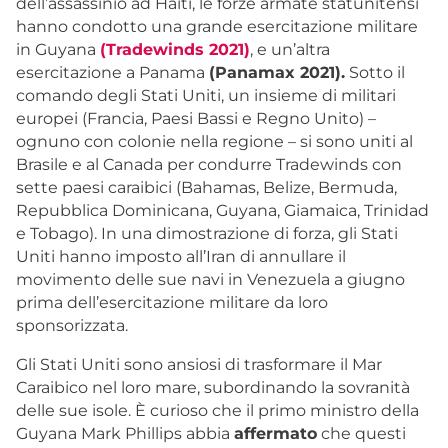
dell’assassinio ad Haiti, le forze armate statunitensi
hanno condotto una grande esercitazione militare
in Guyana
(Tradewinds 2021)
,
e un’altra
esercitazione
a Panama
(Panamax 2021).
Sotto il
comando degli Stati Uniti, un insieme di militari
europei (Francia, Paesi Bassi e Regno Unito) –
ognuno con colonie nella regione – si sono uniti al
Brasile e al Canada per condurre Tradewinds con
sette paesi caraibici (Bahamas, Belize, Bermuda,
Repubblica Dominicana, Guyana, Giamaica, Trinidad
e Tobago). In una dimostrazione di forza, gli Stati
Uniti hanno imposto all’Iran di annullare il
movimento delle sue navi in Venezuela a giugno
prima dell’esercitazione militare da loro
sponsorizzata.
Gli Stati Uniti sono ansiosi di trasformare il Mar
Caraibico nel loro mare, subordinando la sovranità
delle sue isole. È curioso che il primo ministro della
Guyana Mark Phillips abbia
affermato
che questi