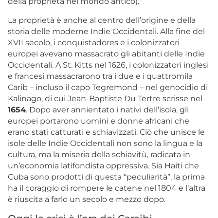
della proprietà nel mondo antico).
La proprietà è anche al centro dell’origine e della
storia delle moderne Indie Occidentali. Alla fine del
XVII secolo, i conquistadores e i colonizzatori
europei avevano massacrato gli abitanti delle Indie
Occidentali. A St. Kitts nel 1626, i colonizzatori inglesi
e francesi massacrarono tra i due e i quattromila
Carib – incluso il capo Tegremond – nel genocidio di
Kalinago, di cui Jean-Baptiste Du Tertre
scrisse nel
1654
. Dopo aver annientato i nativi dell’isola, gli
europei portarono uomini e donne africani che
erano stati catturati e schiavizzati. Ciò che unisce le
isole delle Indie Occidentali non sono la lingua e la
cultura, ma la miseria della schiavitù, radicata in
un’economia latifondista oppressiva. Sia Haiti che
Cuba sono prodotti di questa “peculiarità”, la prima
ha il coraggio di rompere le catene nel 1804 e l’altra
è riuscita a farlo un secolo e mezzo dopo.