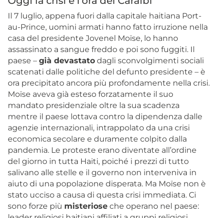
Oggi la crisi è l’ora dei Caraibi
Il 7 luglio, appena fuori dalla capitale haitiana Port-
au-Prince, uomini armati hanno fatto irruzione nella
casa del presidente Jovenel Moïse, lo hanno
assassinato a sangue freddo e poi sono fuggiti. Il
paese –
già devastato
dagli sconvolgimenti sociali
scatenati dalle politiche del defunto presidente – è
ora precipitato ancora più profondamente nella crisi.
Moïse aveva già esteso forzatamente il suo
mandato presidenziale oltre la sua scadenza
mentre il paese lottava contro la dipendenza dalle
agenzie internazionali, intrappolato da una crisi
economica secolare e duramente colpito dalla
pandemia. Le proteste erano diventate all’ordine
del giorno in tutta Haiti, poiché i prezzi di tutto
salivano alle stelle e il governo non interveniva in
aiuto di una popolazione disperata. Ma Moïse non è
stato ucciso a causa di questa crisi immediata. Ci
sono forze più
misteriose
che operano nel paese:
leader religiosi haitiani affiliati a gruppi religiosi