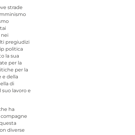
ove strade
 femminismo
ismo
tai
 nei
ti pregiudizi
ip politica
o la sua
ate per la
itiche per la
 e della
ella di
l suo lavoro e
che ha
to compagne
a questa
con diverse