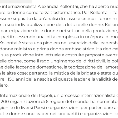
 internazionalista Alexandra Kollontai, che ha aperto nu
ere le donne come forza trasformatrice. Per Kollontai, il
sere separato da un’analisi di classe e criticò il femmin
la sua individualizzazione della lotta delle donne. Kollon
 partecipazione delle donne nei settori della produzione,
l partito, essendo una lotta complessa in un’epoca di mol
Kollontai è stata una pioniera nell’esercizio della leadersh
onna ministro e prima donna ambasciatrice. Ha dedicat
a sua produzione intellettuale a costruire proposte avanz
elle donne, come il raggiungimento dei diritti civili, le pol
ne delle faccende domestiche, la teorizzazione dell’amore
a le altre cose; pertanto, la mistica della brigata è stata qu
 150 anni della nascita di questa leader e la validità de
ero.
Internazionale dei Popoli, un processo internazionalista 
di 200 organizzazioni di 6 regioni del mondo, ha nomina
egioni e di diversi Paesi e organizzazioni per partecipare 
. Le donne sono leader nei loro partiti e organizzazioni, 