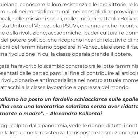
lane, conoscere la loro resistenza e le loro vittorie, le lo
ro ruoli nei consigli comunali, nei consigli di approvvig
cali, nelle missioni sociali, nelle unità di battaglia Bolíva
alista Unito del Venezuela (PSUV), e hanno anche incont
he della rivoluzione, accademiche, leader culturali e don
o del potere politico, che ricoprono incarichi elettivi o di
sioni del femminismo popolare in Venezuela e sono il ris
na rivoluzione in cui la classe operaia prende il potere.
rigata ha favorito lo scambio concreto tra le lotte femminis
entati dalle partecipanti, al fine di contribuire all’artico
ivoluzionario e antimperialista nel nostro attuale mom
 attacchi alla classe lavoratrice e oppressa del mondo.
italismo ha posto un fardello schiacciante sulle spalle
l’ha resa una lavoratrice salariata senza aver ridotto
rnante o madre”. –
Alexandra Kollontai
ggi, colpito dalla pandemia, vede le donne di tutti i cont
lla lotta e nella resistenza. Le risposte e le soluzioni a qu