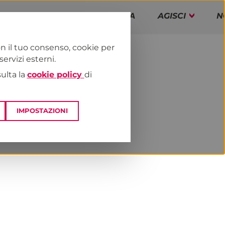
PAP!
PROGRAMMA
AGISCI
N
n il tuo consenso, cookie per
rvizi esterni.
E
DAI TERRITORI
ESTERO
sulta la
cookie policy
di
IMPOSTAZIONI