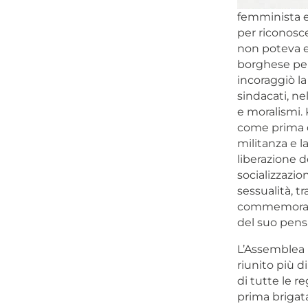
femminista e
per riconosc
non poteva es
borghese per 
incoraggiò la
sindacati, ne
e moralismi. 
come prima d
militanza e l
liberazione d
socializzazio
sessualità, tr
commemorare i
del suo pensi
L’Assemblea 
riunito più 
di tutte le r
prima brigata