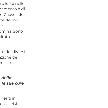
ro lotte nelle
ionamento e di
r e Chávez del
rato donne
ne
 nomina. Sono
ultato
te dei diversi
lazione del
ento di
 della
 le sue cure
inenti in
esta crisi