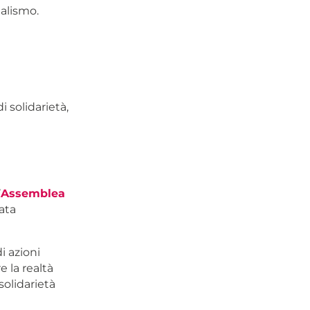
nalismo.
i solidarietà,
’
Assemblea
ata
i azioni
e la realtà
 solidarietà