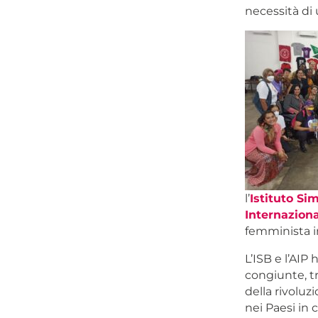
necessità di 
l’
Istituto Si
Internaziona
femminista in
L’ISB e l’AIP
congiunte, tr
della rivoluzi
nei Paesi in c