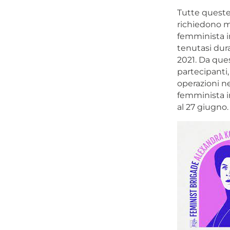
Tutte queste 
richiedono me
femminista in
tenutasi dur
2021. Da ques
partecipanti,
operazioni ne
femminista in
al 27 giugno.