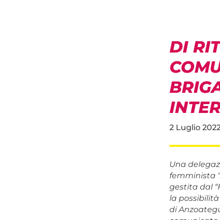
DI R
COMU
BRIG
INTE
2 Luglio 202
Una delegazi
femminista “
gestita dal 
la possibilit
di Anzoategu