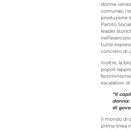
donne venezue
comunas, i lo
produzione lo
Partito Soci
leader storic
nell’esercizi
tutte espres
concreto di u
Inoltre, la b
popoli rappres
femminismo r
escalation di
“Il cap
donna: 
di gove
Il mondo di o
prima linea ne