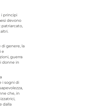
i principi
Paesi devono
 patriarcato,
ltri.
 di genere, la
i e
zioni, guerra
oi donne in
la
 i sogni di
sapevolezza,
nne che, in
zzatrici,
e dalla