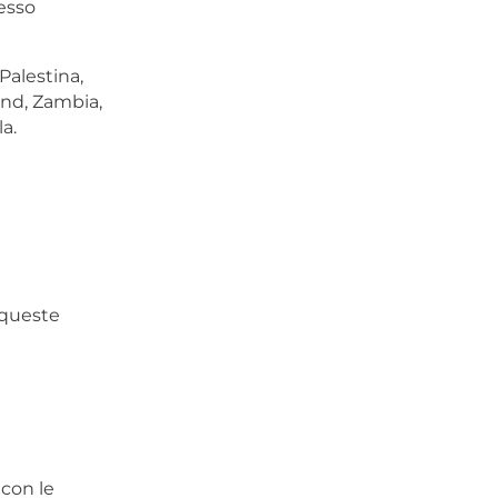
esso
Palestina,
and, Zambia,
a.
 queste
con le