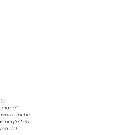
ata
soniana”
 avuto anche
s negli stati
ana del