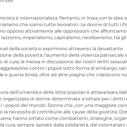
inale.
inista è internazionalista. Pertanto, in linea con le idee e 
ichiariamo che siamo tutte lavoratrici. Le donne di tutti i 
no opporsi attivamente alle oppressioni che affrontiamo:
 razzismo, imperialismo, capitalismo, neoliberismo, tra gli a
mali della società si esprimono attraverso la devastante
ione della povertà, l’aumento della violenza patriarcale e
ro di cura, la messa in discussione dei nostri diritti sessual
 l’aggressione contro i popoli sotto forma di embargo, san
 e guerra ibrida, oltre ad altre piaghe che colpiscono n
toria dell’umanità e delle lotte popolari è attraversata dal
 organizzata di donne determinate a lottare per i diritti e
utti i popoli del mondo. Donne che, con una maggiore con
 la necessità di contribuire alle cause della giustizia. Do
uerra, hanno lottato come combattenti, strateghe, organi
lla cura, sempre ispirate dalla solidarietà, dal volontariato 