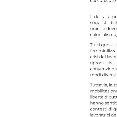
comunicato f
La lotta femm
socialisti, d
unirsi e devo
colonialismo,
Tutti questi 
femminilizzaz
crisi del lavo
riproduttivi,
convenzionale
modi diversi.
Tuttavia, la s
mobilitazione
libertà di t
hanno sentito
contesti di g
lavoratrici de