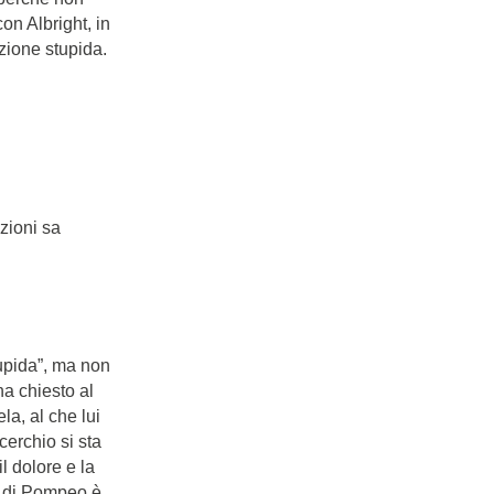
on Albright, in
zione stupida.
nzioni sa
tupida”, ma non
a chiesto al
a, al che lui
erchio si sta
l dolore e la
e di Pompeo è