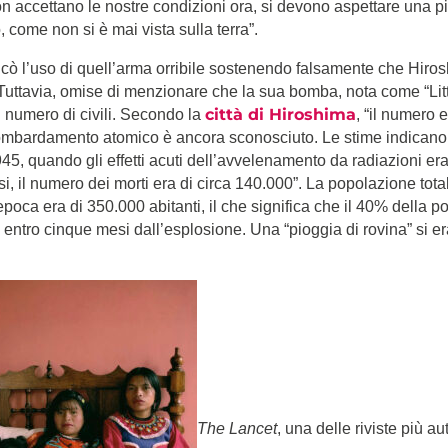
n accettano le nostre condizioni ora, si devono aspettare una pi
o, come non si è mai vista sulla terra”.
icò l’uso di quell’arma orribile sostenendo falsamente che Hiro
 Tuttavia, omise di menzionare che la sua bomba, nota come “Litt
città di Hiroshima
 numero di civili. Secondo la
, “il numero e
mbardamento atomico è ancora sconosciuto. Le stime indicano 
45, quando gli effetti acuti dell’avvelenamento da radiazioni er
, il numero dei morti era di circa 140.000”. La popolazione total
epoca era di 350.000 abitanti, il che significa che il 40% della 
ì entro cinque mesi dall’esplosione. Una “pioggia di rovina” si e
The Lancet
, una delle riviste più au