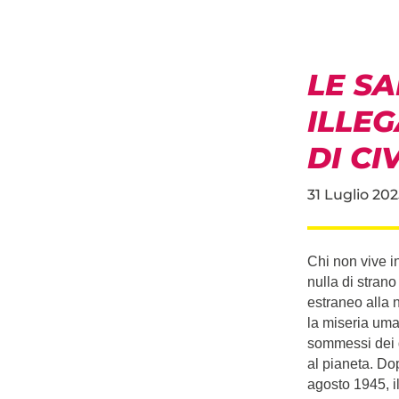
LE SA
ILLE
DI CI
31 Luglio 202
Chi non vive in
nulla di stran
estraneo alla n
la miseria uma
sommessi dei d
al pianeta. Do
agosto 1945, il