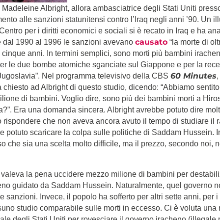
a Madeleine Albright, allora ambasciatrice degli Stati Uniti press
imento alle sanzioni statunitensi contro l’Iraq negli anni ’90. Un il
Centro per i diritti economici e sociali si è recato in Iraq e ha anal
causato
 dal 1990 al 1996 le sanzioni avevano
“la morte di ol
 cinque anni. In termini semplici, sono morti più bambini irache
er le due bombe atomiche sganciate sul Giappone e per la recen
60 Minutes
 Jugoslavia”. Nel programma televisivo della CBS
,
a chiesto ad Albright di questo studio, dicendo: “Abbiamo sentit
lione di bambini. Voglio dire, sono più dei bambini morti a Hiros
a?”. Era una domanda sincera. Albright avrebbe potuto dire mol
 rispondere che non aveva ancora avuto il tempo di studiare il r
 potuto scaricare la colpa sulle politiche di Saddam Hussein. 
o che sia una scelta molto difficile, ma il prezzo, secondo noi, n
e, valeva la pena uccidere mezzo milione di bambini per destabili
eno guidato da Saddam Hussein. Naturalmente, quel governo no
e sanzioni. Invece, il popolo ha sofferto per altri sette anni, per i
ssuno studio comparabile sulle morti in eccesso. Ci è voluta una
ale degli Stati Uniti per rovesciare il governo iracheno (illegal