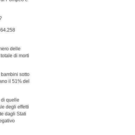
?
 564.258
mero delle
totale di morti
i bambini sotto
tano il 51% del
 di quelle
 degli effetti
te dagli Stati
egativo