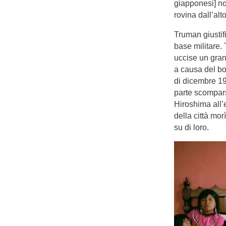
giapponesi] no
rovina dall’alt
Truman giustif
base militare.
uccise un gran
a causa del bo
di dicembre 19
parte scomparsi
Hiroshima all’
della città mor
su di loro.