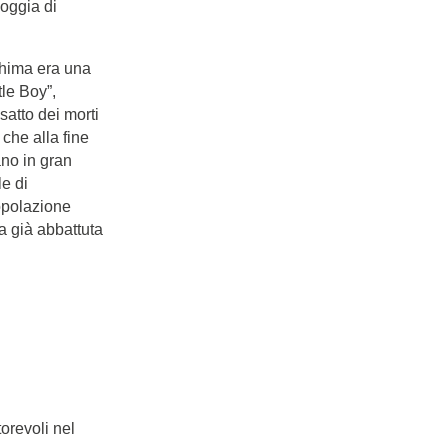
oggia di
shima era una
le Boy”,
satto dei morti
che alla fine
ano in gran
e di
popolazione
ra già abbattuta
torevoli nel