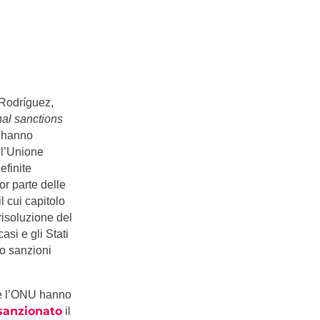
 Rodríguez,
nal sanctions
i hanno
ll’Unione
finite
or parte delle
l cui capitolo
risoluzione del
si e gli Stati
no sanzioni
a e l’ONU hanno
sanzionato
il