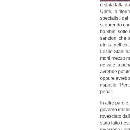
è stata fatta d
Unite, in rifer
specialisti del 
scoprendo che
bambini sotto i
sanzioni che p
etnica nell’ex
Leslie Stahl h
morti mezzo mi
ne vale la pen
avrebbe potuto
oppure avrebbe
risposto: “Pens
pena”.
In altre parol
governo irach
rovesciato dall
stato fatto ne
invasione illeg