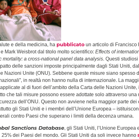
pubblicato
lute e della medicina, ha
un articolo di Francisco
e Mark Weisbrot dal titolo molto scientifico:
Effects of internatio
c mortality: a cross-national panel data analysis
. Questi studios
patto delle sanzioni imposte principalmente dagli Stati Uniti, da
le Nazioni Unite (ONU). Sebbene queste misure siano spesso de
nazionali”, in realtà non hanno nulla di internazionale. La maggi
pplicate al di fuori dell’ambito della Carta delle Nazioni Unite, i
atto che tali misure possono essere adottate solo attraverso una 
icurezza dell’ONU. Questo non avviene nella maggior parte dei ca
ttutto gli Stati Uniti e i membri dell’Unione Europea – istituisco
aterali contro Paesi che superano i limiti della decenza umana.
obal Sanctions Database
, gli Stati Uniti, l’Unione Europe
l 25% dei Paesi del mondo. Gli Stati Uniti da soli invece hanno