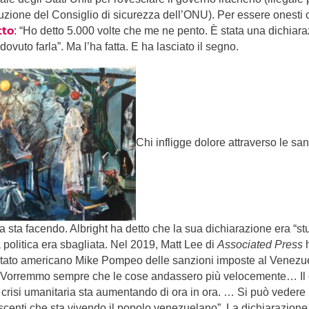
luzione del Consiglio di sicurezza dell’ONU). Per essere onesti c
tto
: “Ho detto 5.000 volte che me ne pento. È stata una dichiara
ovuto farla”. Ma l’ha fatta. E ha lasciato il segno.
Chi infligge dolore attraverso le sa
 sta facendo. Albright ha detto che la sua dichiarazione era “s
 politica era sbagliata. Nel 2019, Matt Lee di
Associated Press
h
Stato americano Mike Pompeo delle sanzioni imposte al Venezuel
 “Vorremmo sempre che le cose andassero più velocemente… Il c
 crisi umanitaria sta aumentando di ora in ora. … Si può vedere i
scenti che sta vivendo il popolo venezuelano”. La dichiarazion