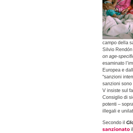
campo della sa
Silvio Rendón 
on age-specifi
esaminato l’im
Europea e dal
“sanzioni inter
sanzioni sono a
V insiste sul f
Consiglio di s
potenti – sopra
illegali e unil
Gl
Secondo il
sanzionato
i