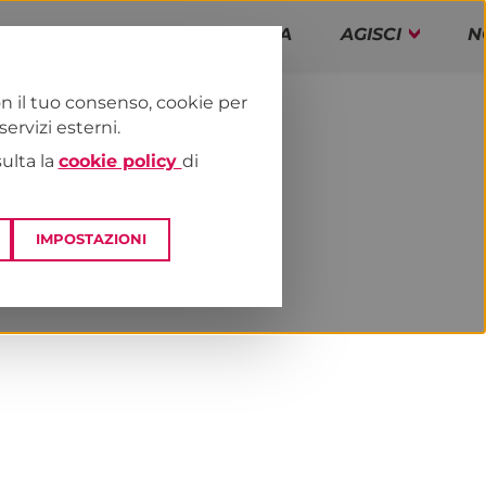
PAP!
PROGRAMMA
AGISCI
N
n il tuo consenso, cookie per
rvizi esterni.
E
DAI TERRITORI
ESTERO
sulta la
cookie policy
di
IMPOSTAZIONI