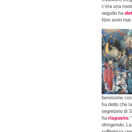
c’era una riso
de
seguito ha
Non avrei mai d
benissimo cosa
ha detto che la
segretario di 
risposto
ha
:
stringendo. La
sofferenza cre