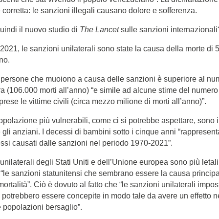
corretta: le sanzioni illegali causano dolore e sofferenza.
indi il nuovo studio di
The Lancet
sulle sanzioni internazionali
 2021, le sanzioni unilaterali sono state la causa della morte di
no.
i persone che muoiono a causa delle sanzioni è superiore al nu
ra (106.000 morti all’anno) “e simile ad alcune stime del numero 
rese le vittime civili (circa mezzo milione di morti all’anno)”.
popolazione più vulnerabili, come ci si potrebbe aspettare, sono 
 gli anziani. I decessi di bambini sotto i cinque anni “rappresen
essi causati dalle sanzioni nel periodo 1970-2021”.
unilaterali degli Stati Uniti e dell’Unione europea sono più letali
“le sanzioni statunitensi che sembrano essere la causa principale
mortalità”. Ciò è dovuto al fatto che “le sanzioni unilaterali impos
E potrebbero essere concepite in modo tale da avere un effetto n
 popolazioni bersaglio”.