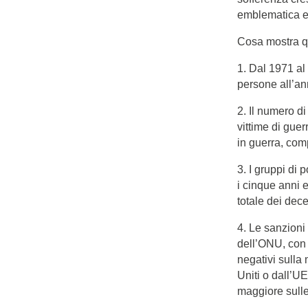
emblematica e 
Cosa mostra qu
1. Dal 1971 al
persone all’an
2. Il numero d
vittime di guer
in guerra, comp
3. I gruppi di 
i cinque anni e
totale dei dec
4. Le sanzioni 
dell’ONU, con 
negativi sulla 
Uniti o dall’U
maggiore sulle