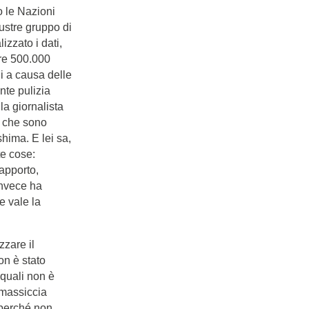
o le Nazioni
lustre gruppo di
izzato i dati,
tre 500.000
ni a causa delle
te pulizia
 la giornalista
o che sono
hima. E lei sa,
te cose:
apporto,
Invece ha
e vale la
zzare il
n è stato
 quali non è
 massiccia
e perché non