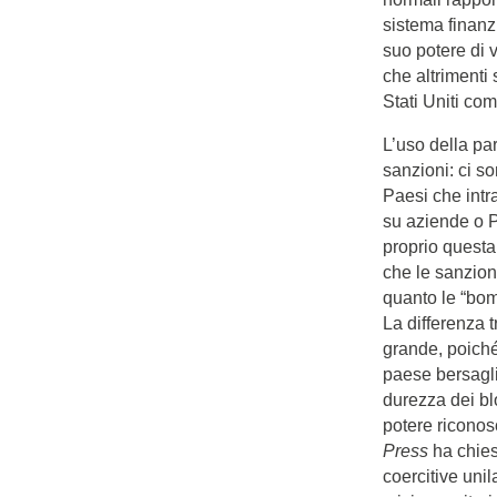
sistema finanzi
suo potere di 
che altrimenti
Stati Uniti co
L’uso della pa
sanzioni: ci s
Paesi che intr
su aziende o Pa
proprio quest
che le sanzion
quanto le “bomb
La differenza 
grande, poiché 
paese bersagli
durezza dei blo
potere riconos
Press
ha chies
coercitive uni