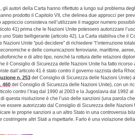
gli autori della Carta hanno riflettuto a lungo sul problema degli
hanno prodotto il Capitolo VII, che delinea due approcci per prev
o approccio consisteva nell’utilizzare il maggior numero possibil
rticolo 41) prima che le Nazioni Unite potessero autorizzare l’uso
 uno Stato belligerante (articolo 42). La Carta stabiliva che il C
 Nazioni Unite “può decidere” di richiedere “l’interruzione total
 economiche e delle comunicazioni ferroviarie, marittime, aeree, 
adiofoniche e di altro tipo, nonché la rottura delle relazioni diplo
he il Consiglio di Sicurezza delle Nazioni Unite ha fatto ricorso a
viste dall’articolo 41 è stato contro il governo razzista della Rh
luzione n. 253
del Consiglio di Sicurezza delle Nazioni Unite) 
. 460
del Consiglio di Sicurezza delle Nazioni Unite), con un ri
rticolo contro l’Iraq dal 1990 al 2003 e la Jugoslavia dal 1992 a
 di questa risoluzione è che l’uso delle sanzioni (una parola c
eve essere autorizzato dal Consiglio di Sicurezza delle Nazioni
care le proprie sanzioni a un altro Stato in una controversia bil
costringere altri Stati a rispettarle. Farlo è una violazione dell