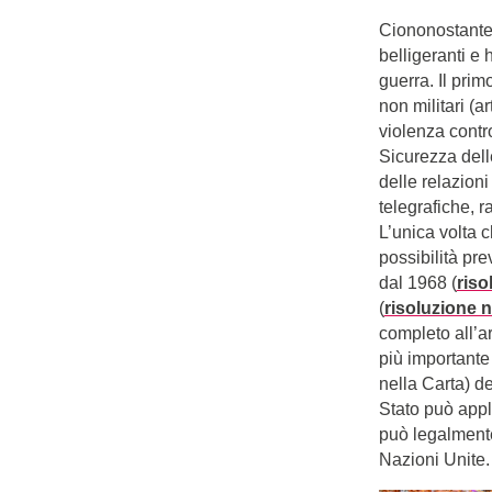
Ciononostante, 
belligeranti e 
guerra. Il prim
non militari (a
violenza contro
Sicurezza delle
delle relazioni
telegrafiche, r
L’unica volta c
possibilità pre
dal 1968 (
riso
(
risoluzione n
completo all’a
più importante
nella Carta) d
Stato può appli
può legalmente 
Nazioni Unite.