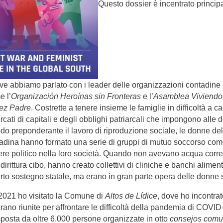
Questo dossier è incentrato princip
e abbiamo parlato con i leader delle organizzazioni contadine 
e l’
Organización Heroínas sin Fronteras
e l’
Asamblea Viviendo
ez Padre
. Costrette a tenere insieme le famiglie in difficoltà a c
rcati di capitali e degli obblighi patriarcali che impongono alle 
do preponderante il lavoro di riproduzione sociale, le donne del
tadina hanno formato una serie di gruppi di mutuo soccorso co
otere politico nella loro società. Quando non avevano acqua corre
irittura cibo, hanno creato collettivi di cliniche e banchi alimen
to sostegno statale, ma erano in gran parte opera delle donne 
2021 ho visitato la Comune di
Altos de Lídice
, dove ho incontra
rano riunite per affrontare le difficoltà della pandemia di COVID
osta da oltre 6.000 persone organizzate in otto
consejos comu