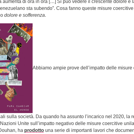
ia aumenta di ora in ora […] Si può vedere il crescente dolore e 
venezuelano sta subendo”. Cosa fanno queste misure coercitive u
no
dolore e sofferenza
.
Abbiamo ampie prove dell’impatto delle misure 
egali sulla società. Da quando ha assunto l’incarico nel 2020, la r
Nazioni Unite sull’impatto negativo delle misure coercitive unilater
 Douhan, ha
prodotto
una serie di importanti lavori che document