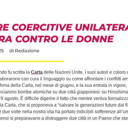
E COERCITIVE UNILATERA
RA CONTRO LE DONNE
25
di
Redazione
do fu scritta la
Carta
delle Nazioni Unite, i suoi autori e coloro 
aborarono con cura il linguaggio su come affrontare i conflitti ar
irma della Carta, nel mese di giugno, e la sua entrata in vigore, i
anciarono bombe atomiche su due città giapponesi: su Hiroshima 
9 agosto. È difficile digerire il fatto che mentre veniva formalizz
a Carta, che si proponeva a “salvare le generazioni future dal fl
 due volte nella nostra vita ha portato indicibili sofferenze all’um
tensi si preparavano a distruggere due città in un Paese che st