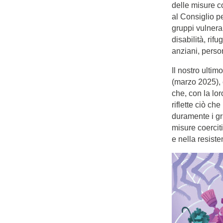
delle misure c
al Consiglio pe
gruppi vulnera
disabilità, rifu
anziani, person
Il nostro ultim
(marzo 2025), e
che, con la lor
riflette ciò c
duramente i gru
misure coerciti
e nella resiste