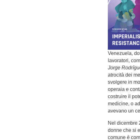
Venezuela, dov
lavoratori, com
Jorge Rodrígu
atrocità dei me
svolgere in mo
operaia e con
costruire il p
medicine, o add
avevano un cer
Nel dicembre 
donne che si e
comune è comp