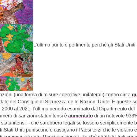
L’ultimo punto è pertinente perché gli Stati Unit
ioni (una forma di misure coercitive unilaterali) contro circa
qu
to del Consiglio di Sicurezza delle Nazioni Unite. E queste so
 2000 al 2021, l’ultimo periodo esaminato dal Dipartimento del 
 numero di sanzioni statunitensi è
aumentato
di un notevole 933%.
i statunitensi – che sarebbero legali se fossero semplicemente bi
gli Stati Uniti puniscono e castigano i Paesi terzi che le violano 
i commerciali con i Paesi sanzionati. Poiché gli Stati Uniti sono