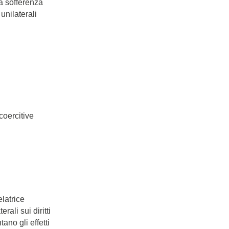
la sofferenza
nilaterali
coercitive
elatrice
ali sui diritti
ano gli effetti