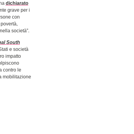
 ha
dichiarato
nte grave per i
ersone con
i povertà,
nella società”.
bal South
tati e società
oro impatto
olpiscono
a contro le
la mobilitazione