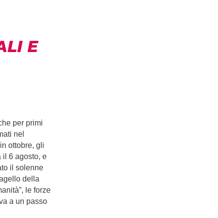
LI E
che per primi
mati nel
n ottobre, gli
il 6 agosto, e
ato il solenne
agello della
anità”, le forze
ava a un passo