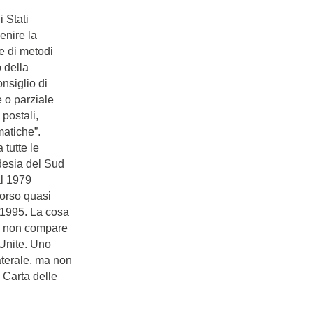
 Stati
enire la
e di metodi
 della
onsiglio di
e o parziale
postali,
matiche”.
 tutte le
odesia del Sud
al 1979
corso quasi
l 1995. La cosa
he non compare
 Unite. Uno
aterale, ma non
a Carta delle