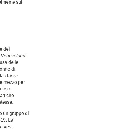
almente sul
e dei
 Venezolanos
ausa delle
donne di
la classe
me mezzo per
nte o
tari che
stesse.
to un gruppo di
-19. La
nales
.