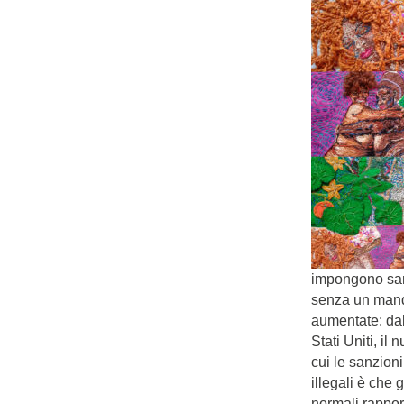
impongono sanz
senza un manda
aumentate: dal
Stati Uniti, il
cui le sanzion
illegali è che 
normali rapport