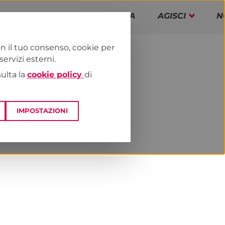
PAP!
PROGRAMMA
AGISCI
N
n il tuo consenso, cookie per
rvizi esterni.
E
DAI TERRITORI
ESTERO
sulta la
cookie policy
di
IMPOSTAZIONI