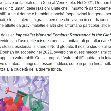
oercitive unilaterali dalla Siria al Venezuela. Nel 2021, Douhan
r i diritti umani delle Nazioni Unite che l’impatto “è particolarme
bili”, tra cui donne e bambini, nonché “popolazioni indigene, p
giati, sfollati interni, migranti, persone che vivono in condizioni d
e affette da gravi malattie e altri che affrontano particolari sfide 
o dossier,
Imperialist War and Feminist Resistance in the Glo
videnzia l’uso delle misure coercitive unilaterali per attaccare S
o stessa esistenza, sfidano il Nord globale. Il nostro studio sul l
he Douhan ha scoperto nel 2021, ovvero che questi meccanismi c
ppi più vulnerabili. Questi gruppi, i “vulnerabili”, guidano la lott
ve unilaterali: lungi dall’essere indifesi, sono in prima linea nel
nza alla crudeltà della guerra ibrida.