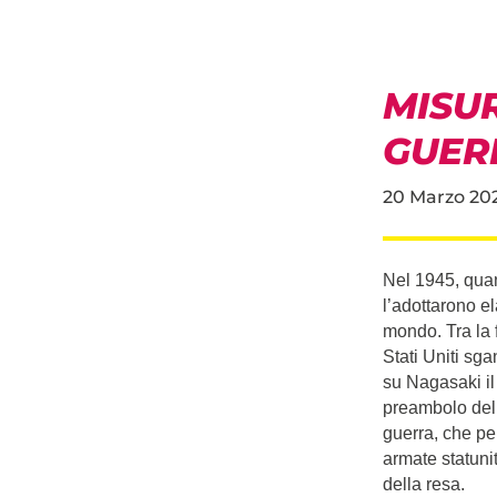
MISUR
GUER
20 Marzo 20
Nel 1945, quan
l’adottarono el
mondo. Tra la f
Stati Uniti sg
su Nagasaki il 
preambolo dell
guerra, che per
armate statuni
della resa.