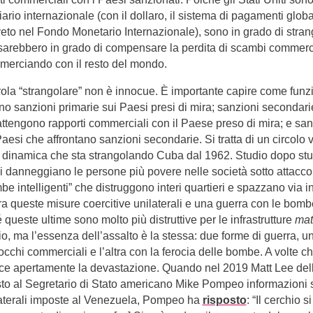
ario internazionale (con il dollaro, il sistema di pagamenti glob
veto nel Fondo Monetario Internazionale), sono in grado di stran
 sarebbero in grado di compensare la perdita di scambi commerci
mmerciando con il resto del mondo.
rola “strangolare” non è innocue. È importante capire come fun
ono sanzioni primarie sui Paesi presi di mira; sanzioni secondar
attengono rapporti commerciali con il Paese preso di mira; e sanz
esi che affrontano sanzioni secondarie. Si tratta di un circolo v
a dinamica che sta strangolando Cuba dal 1962. Studio dopo st
i danneggiano le persone più povere nelle società sotto attacco
e intelligenti” che distruggono interi quartieri e spazzano via in
tra queste misure coercitive unilaterali e una guerra con le bom
queste ultime sono molto più distruttive per le infrastrutture
mat
o, ma l’essenza dell’assalto è la stessa: due forme di guerra, u
cchi commerciali e l’altra con la ferocia delle bombe. A volte chi
ce apertamente la devastazione. Quando nel 2019 Matt Lee dell
to al Segretario di Stato americano Mike Pompeo informazioni 
laterali imposte al Venezuela, Pompeo ha
risposto
: “Il cerchio s