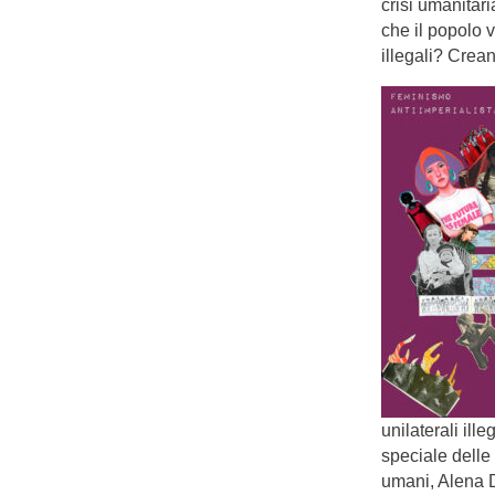
crisi umanitar
che il popolo 
illegali? Crea
unilaterali ill
speciale delle 
umani, Alena