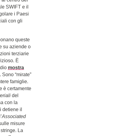
ale SWIFT e il
golare i Paesi
ali con gli
zionano queste
ie su aziende o
ioni terziarie
izioso. È
udio
mostra
. Sono “mirate”
tere famiglie.
be è certamente
eriali
del
na con la
 detiene il
’
Associated
sulle misure
i stringe. La