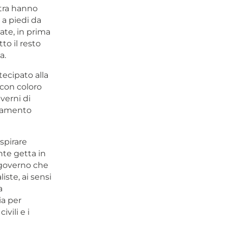
htra hanno
 a piedi da
ate, in prima
o il resto
a.
tecipato alla
 con coloro
verni di
ttamento
spirare
nte getta in
n governo che
iste, ai sensi
a
ia per
vili e i