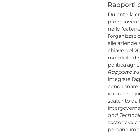
Rapporti d
Durante la cr
promuovere l’
nelle “catene 
l’organizzazi
alle aziende 
chiave del 20
mondiale del
politica agri
Rapporto sul
integrare l’a
condannare c
imprese agri
scaturito dal
intergoverna
and Techno
sosteneva che
persone impe