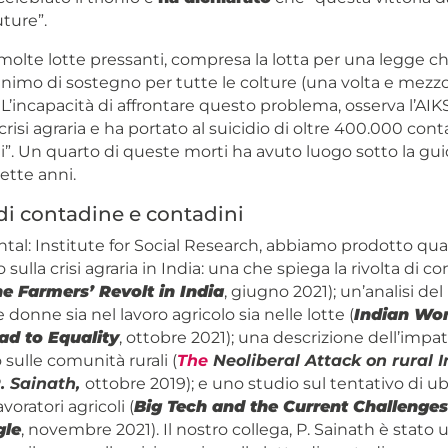
uture”.
lte lotte pressanti, compresa la lotta per una legge ch
imo di sostegno per tutte le colture (una volta e mezzo 
L’incapacità di affrontare questo problema, osserva l’AIKS
crisi agraria e ha portato al suicidio di oltre 400.000 con
i”. Un quarto di queste morti ha avuto luogo sotto la gui
sette anni.
 di contadine e contadini
ntal: Institute for Social Research, abbiamo prodotto qua
 sulla crisi agraria in India: una che spiega la rivolta di c
e Farmers’ Revolt in India
, giugno 2021); un’analisi del
 donne sia nel lavoro agricolo sia nelle lotte (
Indian Wo
d to Equality
, ottobre 2021); una descrizione dell’impat
sulle comunità rurali (
The
Neoliberal Attack on rural I
. Sainath,
ottobre 2019); e uno studio sul tentativo di ub
avoratori agricoli (
Big Tech and the Current Challenges
gle
, novembre 2021). Il nostro collega, P. Sainath è stato