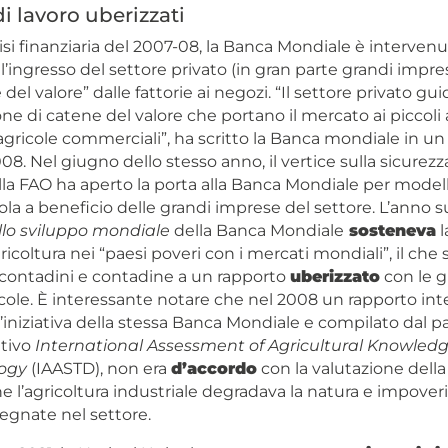
i lavoro uberizzati
isi finanziaria del 2007-08, la Banca Mondiale è intervenu
ingresso del settore privato (in gran parte grandi impres
del valore” dalle fattorie ai negozi. “Il settore privato gui
one di catene del valore che portano il mercato ai piccoli a
agricole commerciali”, ha scritto la Banca mondiale in u
08. Nel giugno dello stesso anno, il vertice sulla sicurez
la FAO ha aperto la porta alla Banca Mondiale per modell
cola a beneficio delle grandi imprese del settore. L’anno su
lo sviluppo mondiale
della Banca Mondiale
sosteneva
l
gricoltura nei “paesi poveri con i mercati mondiali”, il che 
ontadini e contadine a un rapporto
uberizzato
con le g
cole. È interessante notare che nel 2008 un rapporto int
l’iniziativa della stessa Banca Mondiale e compilato dal p
tivo
International Assessment of Agricultural Knowledg
logy
(IAASTD), non era
d’accordo
con la valutazione della
 l’agricoltura industriale degradava la natura e impoveri
gnate nel settore.