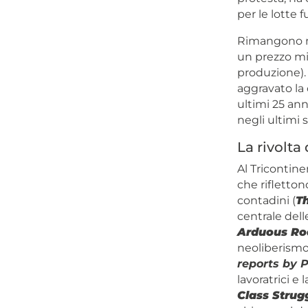
per le lotte f
Rimangono mo
un prezzo min
produzione). 
aggravato la 
ultimi 25 ann
negli ultimi 
La rivolta
Al Tricontine
che riflettono
contadini (
Th
centrale delle
Arduous Roa
neoliberismo 
reports by P
lavoratrici e l
Class Strug