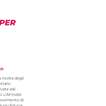
 PER
ch
rivolta degli
ettato
ovate dal
. L’
All India
 movimento di
à più fiducia