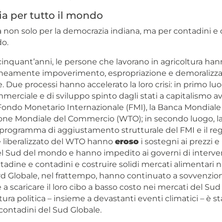
ia per tutto il mondo
a non solo per la democrazia indiana, ma per contadini e
do.
cinquant’anni, le persone che lavorano in agricoltura ha
eamente impoverimento, espropriazione e demoralizza
le. Due processi hanno accelerato la loro crisi: in primo lu
erciale e di sviluppo spinto dagli stati a capitalismo a
 Fondo Monetario Internazionale (FMI), la Banca Mondiale
ione Mondiale del Commercio (WTO); in secondo luogo, l
 programma di aggiustamento strutturale del FMI e il re
liberalizzato del WTO hanno
eroso
i sostegni ai prezzi e 
el Sud del mondo e hanno impedito ai governi di interve
tadine e contadini e costruire solidi mercati alimentari na
rd Globale, nel frattempo, hanno continuato a sovvenzio
 e a scaricare il loro cibo a basso costo nei mercati del Sud
ura politica – insieme a devastanti eventi climatici – è st
contadini del Sud Globale.