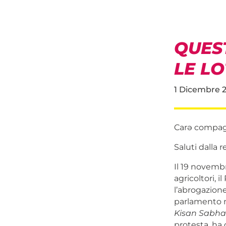
QUEST
LE L
1 Dicembre 
Carə compag
Saluti dalla 
Il 19 novembr
agricoltori, 
l’abrogazione
parlamento ne
Kisan Sabh
protesta, ha 