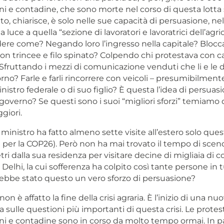
i e contadine, che sono morte nel corso di questa lotta st
to, chiarisce, è solo nelle sue capacità di persuasione, nel
a luce a quella “sezione di lavoratori e lavoratrici dell’agric
ere come? Negando loro l’ingresso nella capitale? Blocc
con trincee e filo spinato? Colpendo chi protestava con 
Sfruttando i mezzi di comunicazione venduti che li e le 
rno? Farle e farli rincorrere con veicoli – presumibilment
nistro federale o di suo figlio? È questa l’idea di persuas
overno? Se questi sono i suoi “migliori sforzi” temiamo d
giori.
 ministro ha fatto almeno sette visite all’estero solo que
a per la COP26). Però non ha mai trovato il tempo di scen
ri dalla sua residenza per visitare decine di migliaia di c
 Delhi, la cui sofferenza ha colpito così tante persone in t
ebbe stato questo un vero sforzo di persuasione?
on è affatto la fine della crisi agraria. È l’inizio di una nu
a sulle questioni più importanti di questa crisi. Le protes
ni e contadine sono in corso da molto tempo ormai. In pa