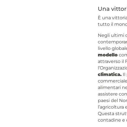
Una vittor
È una vittori
tutto il mon
Negli ultimi 
contemporan
livello globa
modello
comm
attraverso il
l’Organizzaz
climatica.
Il
commerciale 
alimentari n
assistere con
paesi del No
l’agricoltura
Questa strutt
contadine e 