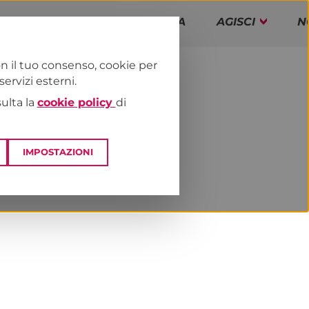
PAP!
PROGRAMMA
AGISCI
N
n il tuo consenso, cookie per
rvizi esterni.
E
DAI TERRITORI
ESTERO
sulta la
cookie policy
di
IMPOSTAZIONI