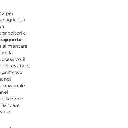
ta per
e agricole)
da
gricoltori e
n
rapporto
za alimentare
are la
ccessivo, il
a necessità di
significava
randi
ernazionale
anel
e, Science
 Banca, e
va le