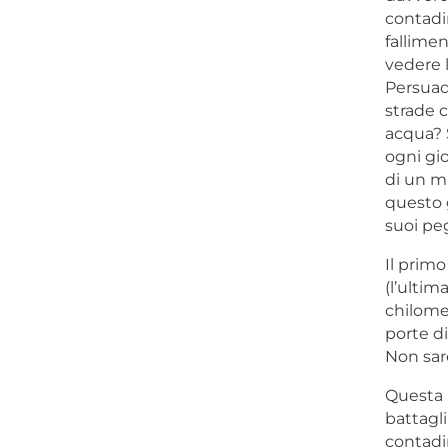
contadin
fallimen
vedere l
Persuad
strade 
acqua? 
ogni gio
di un mi
questo g
suoi peg
Il primo
(l’ultim
chilomet
porte di
Non sar
Questa n
battagli
contadi