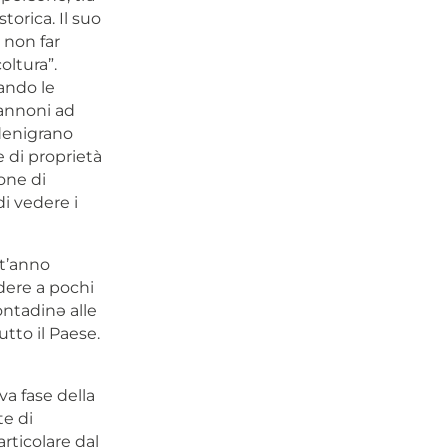
orica. Il suo
 non far
oltura”.
ando le
cannoni ad
denigrano
e di proprietà
ione di
i vedere i
st’anno
dere a pochi
ontadinə alle
utto il Paese.
ova fase della
te di
rticolare dal