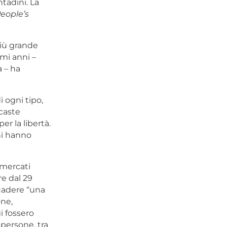
ntadini. La
eople’s
iù grande
mi anni –
 – ha
 ogni tipo,
[caste
er la libertà.
ni hanno
 mercati
re dal 29
uadere “una
one,
i fossero
 persone, tra