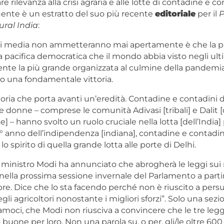
e rilevanza alla crisi agraria e alle lotte di contadine e co
ente è un estratto del suo più recente
editoriale
per il
P
ural India
:
 i media non ammetteranno mai apertamente è che la p
 pacifica democratica che il mondo abbia visto negli ulti
nte la più grande organizzata al culmine della pandemia
o una fondamentale vittoria.
oria che porta avanti un’eredità. Contadine e contadini di
 donne – comprese le comunità Adivasi [tribali] e Dalit 
] – hanno svolto un ruolo cruciale nella lotta [dell’India] p
5° anno dell’indipendenza [indiana], contadine e contadi
 lo spirito di quella grande lotta alle porte di Delhi.
o ministro Modi ha annunciato che abrogherà le leggi sui
 nella prossima sessione invernale del Parlamento a parti
e. Dice che lo sta facendo perché non è riuscito a pers
gli agricoltori nonostante i migliori sforzi”. Solo una sezi
moci, che Modi non riusciva a convincere che le tre legg
buone per loro. Non una parola su, o per, gli/le oltre 600