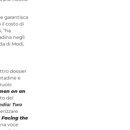
e garantisca
il costo di
, “ha
tadinə negli
da di Modi,
ttro dossier
ontadine e
 ruolo
men on an
to del
ndia: Two
erizzare
 Facing the
 una voce