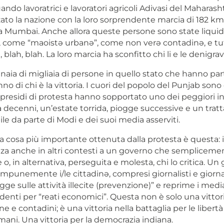
ando lavoratrici e lavoratori agricoli Adivasi del Maharas
zato la nazione con la loro sorprendente marcia di 182 km
a Mumbai. Anche allora queste persone sono state liquid
, come “maoistə urbanə”, come non verə contadinə, e tutt
, blah, blah.
La loro marcia ha sconfitto chi li e le denigrav
naia di migliaia di persone in quello stato che hanno par
nno di chi è la vittoria. I cuori del popolo del Punjab sono
presidi di protesta hanno sopportato uno dei peggiori in
a decenni, un’estate torrida, piogge successive e un tra
le da parte di Modi e dei suoi media asserviti.
la cosa più importante ottenuta dalla protesta è questa: i
nza anche in altri contesti a un governo che sempliceme
 o, in alternativa, perseguita e molesta, chi lo critica. U
impunemente i/le cittadinə, compresi giornalisti e giornal
egge sulle attività illecite (prevenzione)” e reprime i medi
enti per “reati economici”. Questa non è solo una vittor
e e contadini; è una vittoria nella battaglia per le libertà ci
umani. Una vittoria per la democrazia indiana.