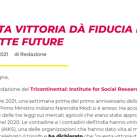
A VITTORIA DÀ FIDUCIA
OTTE FUTURE
2021
di
Redazione
nə,
redazione del
Tricontinental: Institute for Social Resear
e 2021, una settimana prima del primo anniversario della 
il Primo Ministro indiano Narendra Modi si è arreso. Ha acc
 delle tre leggi sui mercati agricoli che erano state appr
l 2020. Le contadine e i contadini dell’India hanno vinto
a
(AIKS), una delle organizzazioni che hanno dato vita al
celebrato il trionfo e
ha dichiarato
che “questa vittoria d