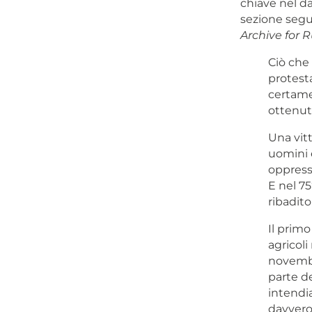
chiave nel dar
sezione segu
Archive for R
Ciò che
protesta
certame
ottenut
Una vitt
uomini e
oppresse
E nel 7
ribadito
Il prim
agricoli
novembr
parte de
intendia
davvero 