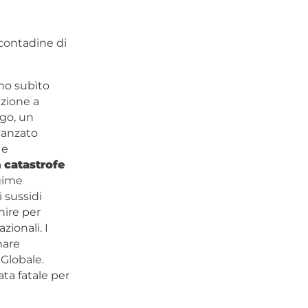
 contadine di
nno subìto
zione a
ogo, un
vanzato
 e
a
catastrofe
gime
i sussidi
nire per
zionali. I
nare
 Globale.
ata fatale per