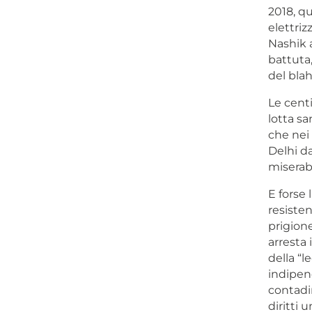
2018, qu
elettriz
Nashik 
battuta
del blah
Le centi
lotta sa
che nei 
Delhi d
miserabi
E forse 
resiste
prigione
arresta 
della “l
indipend
contadin
diritti 