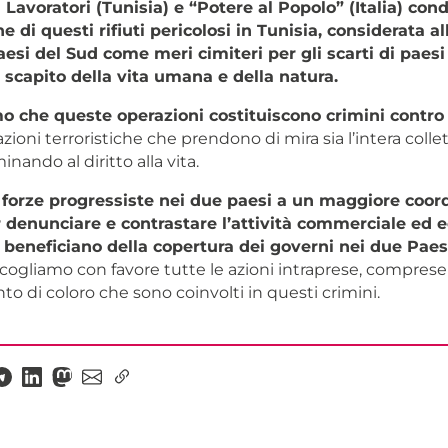
ei Lavoratori (Tunisia) e “Potere al Popolo” (Italia) co
e di questi rifiuti pericolosi in Tunisia, considerata a
paesi del Sud come meri cimiteri per gli scarti di paes
a scapito della vita umana e della natura.
o che queste operazioni costituiscono crimini contro
azioni terroristiche che prendono di mira sia l’intera collet
nando al diritto alla vita.
e forze progressiste nei due paesi a un maggiore coo
r denunciare e contrastare l’attività commerciale ed
beneficiano della copertura dei governi nei due Paes
cogliamo con favore tutte le azioni intraprese, comprese 
 di coloro che sono coinvolti in questi crimini.