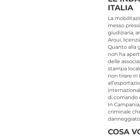
ITALIA
La mobilitazi
messo pressi
giudiziaria, 
Aroui, licenz
Quanto alla g
non ha aperto
delle associa
stampa local
non tirare in
all’esportazi
internazionale
di comando 
In Campania, 
criminale che
danneggiato l
COSA V