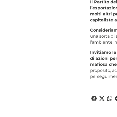
Il Partito d
l’esportazion
molti altri 
capitaliste 
Consideriam
una sorta di 
l’ambiente, mi
Invitiamo l
di azioni pe
mafiosa che 
proposito, ac
perseguimento