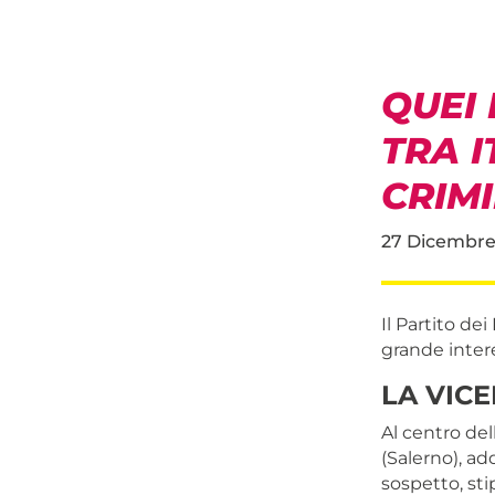
QUEI 
TRA I
CRIMI
27 Dicembre
Il Partito de
grande interes
LA VIC
Al centro del
(Salerno), ad
sospetto, sti