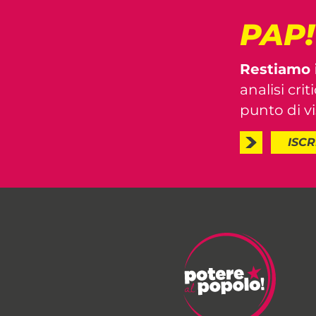
PAP
Restiamo 
analisi crit
punto di vis
ISCR