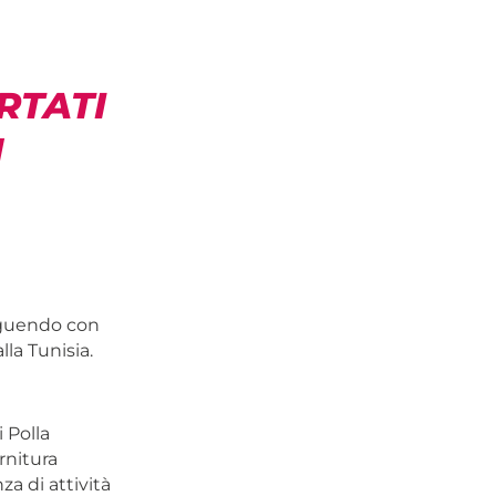
RTATI
N
seguendo con
lla Tunisia.
 Polla
rnitura
za di attività