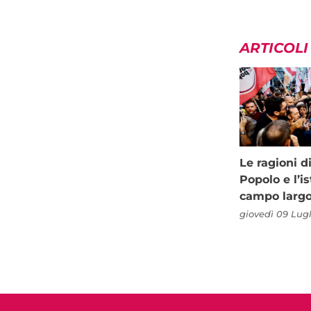
ARTICOLI
Le ragioni d
Popolo e l’is
campo larg
giovedì 09 Lugl