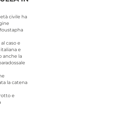
età civile ha
gine
e Moustapha
al caso e
italiana e
o anche la
paradossale
one
ata la catena
rotto e
a