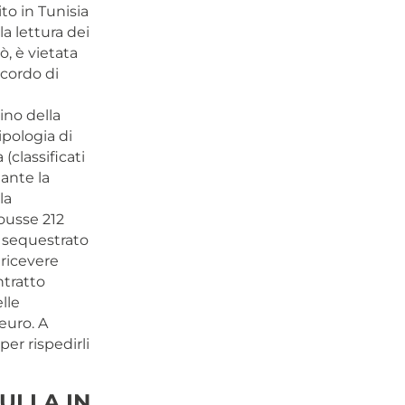
ito in Tunisia
la lettura dei
ò, è vietata
ccordo di
ino della
ipologia di
 (classificati
tante la
la
ousse 212
o sequestrato
 ricevere
ntratto
lle
euro. A
per rispedirli
NULLA IN