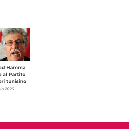
à ad Hamma
al Partito
ori tunisino
lio 2026