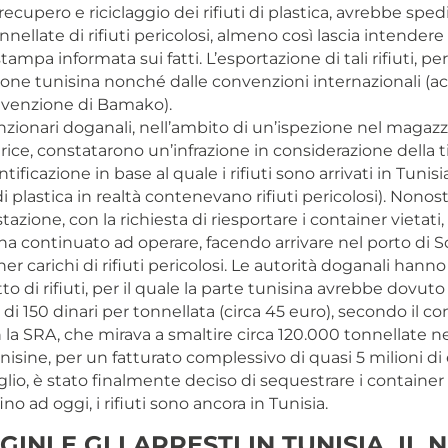
recupero e riciclaggio dei rifiuti di plastica, avrebbe sped
nnellate di rifiuti pericolosi, almeno così lascia intendere 
tampa informata sui fatti. L’esportazione di tali rifiuti, per
zione tunisina nonché dalle convenzioni internazionali (a
nvenzione di Bamako).
unzionari doganali, nell’ambito di un’ispezione nel magazz
trice, constatarono un’infrazione in considerazione della t
tificazione in base al quale i rifiuti sono arrivati in Tunisia
di plastica in realtà contenevano rifiuti pericolosi). Nonos
azione, con la richiesta di riesportare i container vietati, 
 continuato ad operare, facendo arrivare nel porto di S
er carichi di rifiuti pericolosi. Le autorità doganali hann
tto di rifiuti, per il quale la parte tunisina avrebbe dovuto
 di 150 dinari per tonnellata (circa 45 euro), secondo il co
 la SRA, che mirava a smaltire circa 120.000 tonnellate ne
nisine, per un fatturato complessivo di quasi 5 milioni di 
uglio, è stato finalmente deciso di sequestrare i container 
 fino ad oggi, i rifiuti sono ancora in Tunisia.
GINI E GLI ARRESTI IN TUNISIA. IL 