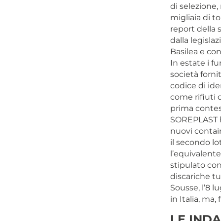
di selezione, 
migliaia di to
report della s
dalla legisla
Basilea e co
In estate i f
società forni
codice di iden
come rifiuti 
prima contest
SOREPLAST ha
nuovi contain
il secondo lo
l’equivalente
stipulato con
discariche tu
Sousse, l’8 l
in Italia, ma,
LE INDA