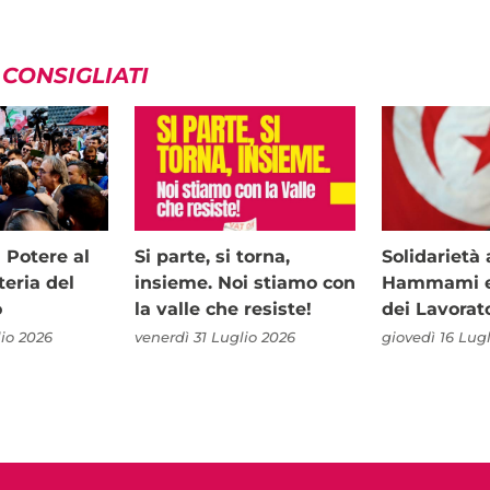
 CONSIGLIATI
i Potere al
Si parte, si torna,
Solidariet
teria del
insieme. Noi stiamo con
Hammami e 
o
la valle che resiste!
dei Lavorat
io 2026
venerdì 31 Luglio 2026
giovedì 16 Lug