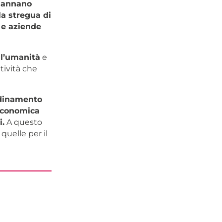
ndannano
lla stregua di
i e aziende
 l’umanità
e
tività che
rdinamento
 economica
i.
A questo
quelle per il