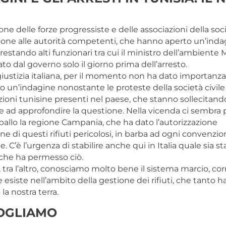
one delle forze progressiste e delle associazioni della soci
one alle autorità competenti, che hanno aperto un’inda
arrestando alti funzionari tra cui il ministro dell’ambient
iato dal governo solo il giorno prima dell’arresto.
iustizia italiana, per il momento non ha dato importanza 
 un’indagine nonostante le proteste della società civile 
zioni tunisine presenti nel paese, che stanno sollecitand
e ad approfondire la questione. Nella vicenda ci sembra 
 ballo la regione Campania, che ha dato l’autorizzazione
one di questi rifiuti pericolosi, in barba ad ogni convenzi
. C’è l’urgenza di stabilire anche qui in Italia quale sia st
che ha permesso ciò.
tra l’altro, conosciamo molto bene il sistema marcio, cor
 esiste nell’ambito della gestione dei rifiuti, che tanto h
a nostra terra.
OGLIAMO