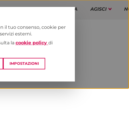
PAP!
PROGRAMMA
AGISCI
N
n il tuo consenso, cookie per
rvizi esterni.
E
DAI TERRITORI
ESTERO
sulta la
cookie policy
di
IMPOSTAZIONI