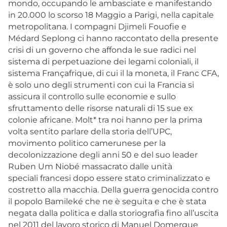
mondo, occupando le ambasciate e manifestando
in 20.000 lo scorso 18 Maggio a Parigi, nella capitale
metropolitana. I compagni Djimeli Fouofie e
Médard Seplong ci hanno raccontato della presente
crisi di un governo che affonda le sue radici nel
sistema di perpetuazione dei legami coloniali, il
sistema Françafrique, di cui il la moneta, il Franc CFA,
è solo uno degli strumenti con cui la Francia si
assicura il controllo sulle economie e sullo
sfruttamento delle risorse naturali di 15 sue ex
colonie africane. Molt* tra noi hanno per la prima
volta sentito parlare della storia dell’UPC,
movimento politico camerunese per la
decolonizzazione degli anni 50 e del suo leader
Ruben Um Niobé massacrato dalle unità
speciali francesi dopo essere stato criminalizzato e
costretto alla macchia. Della guerra genocida contro
il popolo Bamileké che ne è seguita e che è stata
negata dalla politica e dalla storiografia fino all’uscita
nel 2011 del lavoro storico di Manuel Domergue