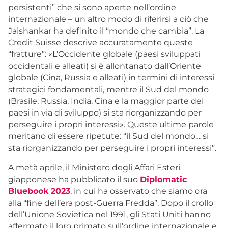
persistenti” che si sono aperte nell’ordine
internazionale – un altro modo di riferirsi a ciò che
Jaishankar ha definito il “mondo che cambia”. La
Credit Suisse descrive accuratamente queste
“fratture”: «L’Occidente globale (paesi sviluppati
occidentali e alleati) si è allontanato dall’Oriente
globale (Cina, Russia e alleati) in termini di interessi
strategici fondamentali, mentre il Sud del mondo
(Brasile, Russia, India, Cina e la maggior parte dei
paesi in via di sviluppo) si sta riorganizzando per
perseguire i propri interessi». Queste ultime parole
meritano di essere ripetute: “il Sud del mondo… si
sta riorganizzando per perseguire i propri interessi”.
A metà aprile, il Ministero degli Affari Esteri
giapponese ha pubblicato il suo
Diplomatic
Bluebook 2023
, in cui ha osservato che siamo ora
alla “fine dell’era post-Guerra Fredda”. Dopo il crollo
dell’Unione Sovietica nel 1991, gli Stati Uniti hanno
affermato il loro primato sull’ordine internazionale e,