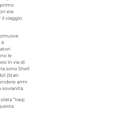
l primo
non era
il viaggio
promuove
 è
atori
ano le
si in via di
ia sono Shell
il (Stati
 vendere armi
 sovranità.
olata “Iraqi
 questa