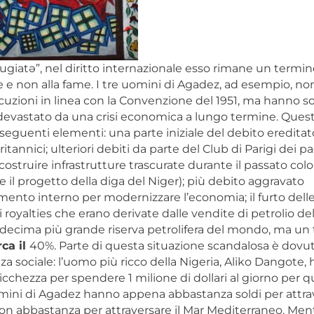
ifugiatə”, nel diritto internazionale esso rimane un termin
 e non alla fame. I tre uomini di Agadez, ad esempio, n
cuzioni in linea con la Convenzione del 1951, ma hanno s
devastato da una crisi economica a lungo termine. Questa
 seguenti elementi: una parte iniziale del debito ereditat
tannici; ulteriori debiti da parte del Club di Parigi dei pa
r costruire infrastrutture trascurate durante il passato colo
 il progetto della diga del Niger); più debito aggravato
mento interno per modernizzare l’economia; il furto dell
 royalties che erano derivate dalle vendite di petrolio del
 decima più grande riserva petrolifera del mondo, ma un 
rca il
40%. Parte di questa situazione scandalosa è dovut
a sociale: l’uomo più ricco della Nigeria, Aliko Dangote, 
icchezza per spendere 1 milione di dollari al giorno per 
omini di Agadez hanno appena abbastanza soldi per attrav
on abbastanza per attraversare il Mar Mediterraneo. Men