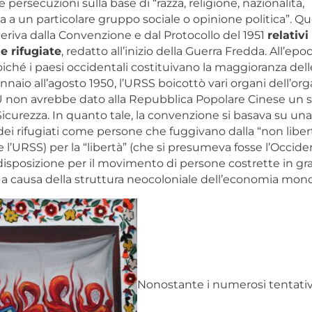
 persecuzioni sulla base di “razza, religione, nazionalità,
 a un particolare gruppo sociale o opinione politica”. Q
eriva dalla Convenzione e dal Protocollo del 1951
relativi
e rifugiate
, redatto all’inizio della Guerra Fredda. All’epo
oiché i paesi occidentali costituivano la maggioranza dell
nnaio all’agosto 1950, l’URSS boicottò vari organi dell’or
 non avrebbe dato alla Repubblica Popolare Cinese un s
Sicurezza. In quanto tale, la convenzione si basava su u
ei rifugiati come persone che fuggivano dalla “non libert
 l’URSS) per la “libertà” (che si presumeva fosse l’Occide
disposizione per il movimento di persone costrette in grav
 causa della struttura neocoloniale dell’economia mond
Nonostante i numerosi tentativi 