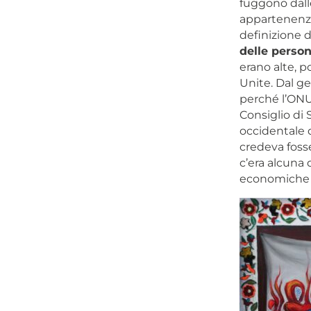
fuggono dalle
appartenenza
definizione d
delle person
erano alte, p
Unite. Dal ge
perché l’ONU
Consiglio di 
occidentale d
credeva fosse
c’era alcuna 
economiche a