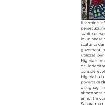
il termine “r
persecuzione
subito perse
in un paese 
scaturita dai
governanti bri
utilizzati pe
Nigeria (come
dall’indebita
considerevoli
Nigeria ha la
povertà di
ci
disuguaglianz
abbastanza r
anni. I tre u
Sahara, ma n