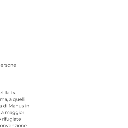
persone
illa tra
ma, a quelli
la di Manus in
 La maggior
o rifugiatə
a convenzione