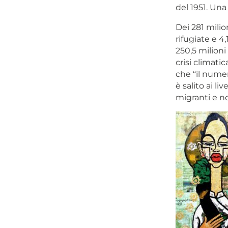
del 1951. Un
Dei 281 milio
rifugiate e 4
250,5 milioni
crisi climati
che “il numero
è salito ai li
migranti e n