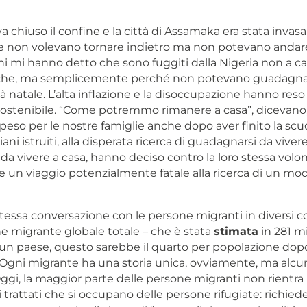
va chiuso il confine e la città di Assamaka era stata inva
e non volevano tornare indietro ma non potevano andare
i mi hanno detto che sono fuggiti dalla Nigeria non a ca
iche, ma semplicemente perché non potevano guadagnar
ttà natale. L’alta inflazione e la disoccupazione hanno reso
nsostenibile. “Come potremmo rimanere a casa”, dicevano
peso per le nostre famiglie anche dopo aver finito la scuo
ani istruiti, alla disperata ricerca di guadagnarsi da vivere
a vivere a casa, hanno deciso contro la loro stessa volon
e un viaggio potenzialmente fatale alla ricerca di un mod
tessa conversazione con le persone migranti in diversi c
ne migrante globale totale – che è stata
stimata
in 281 mi
 un paese, questo sarebbe il quarto per popolazione dopo
i. Ogni migrante ha una storia unica, ovviamente, ma al
Oggi, la maggior parte delle persone migranti non rientra
 trattati che si occupano delle persone rifugiate: richiede