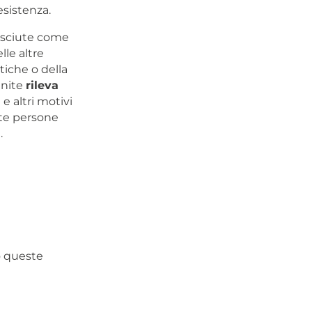
esistenza.
nosciute come
lle altre
tiche o della
Unite
rileva
 e altri motivi
ueste persone
.
o queste