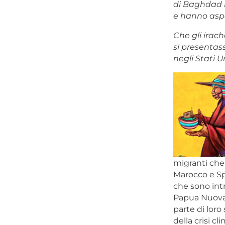
di Baghdad i
e hanno asp
Che gli irach
si presentas
negli Stati U
migranti che 
Marocco e Spa
che sono intr
Papua Nuova G
parte di loro 
della crisi c