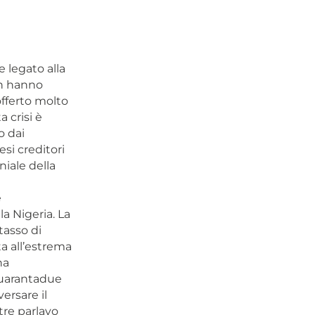
e legato alla
on hanno
offerto molto
 crisi è
o dai
esi creditori
niale della
e
la Nigeria. La
tasso di
a all’estrema
ha
quarantadue
ersare il
tre parlavo