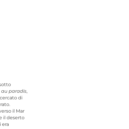
 sotto
 au paradis
,
cercato di
rato.
erso il Mar
 il deserto
 era