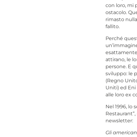
con loro, mi 
ostacolo. Que
rimasto nulla
fallito.
Perché quest
un’immagine 
esattamente c
attirano, le l
persone. E qu
sviluppo: le
(Regno Unito)
Uniti) ed Eni
alle loro ex 
Nel 1996, lo 
Restaurant”, 
newsletter:
Gli american