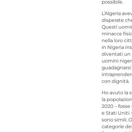
possibile.
L’Algeria ave
disperate ch
Questi uomin
minacce fis
nella loro ci
in Nigeria i
diventati un 
uomini nigeri
guadagnarsi d
intraprender
con dignità.
Ho avuto la s
la popolazio
2020 – fosse
e Stati Unit
sono simili. 
categorie dei