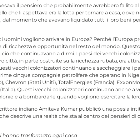
pesava il pensiero che probabilmente avrebbero fallito a
llo che li aspettava era la lotta per tornare a casa, dove 
, dal momento che avevano liquidato tutti i loro beni per 
i uomini vogliono arrivare in Europa? Perché l’Europa 
di ricchezza e opportunità nel resto del mondo. Questo
iò che continuavano a dirmi. I paesi dei vecchi colonizz
oro città, in parte costruite sulla ricchezza rubata, ora attir
esti vecchi colonizzatori continuano a saccheggiare i pae
 prime cinque compagnie petrolifere che operano in Niger
, Chevron (Stati Uniti), TotalEnergies (Francia), ExxonMob
 (Italia). Questi vecchi colonizzatori continuano anche a
colonie e a bombardarle quando vogliono esercitare la loro
scrittore indiano Amitava Kumar pubblicò una poesia intit
che descrive una realtà che sta al centro dei pensieri di
i hanno trasformato ogni casa