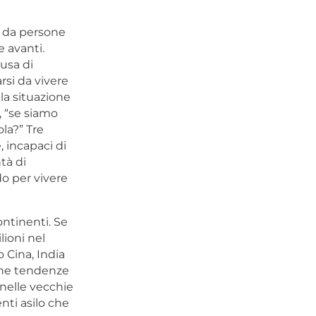
sa da persone
 avanti.
usa di
si da vivere
 la situazione
, “se siamo
la?” Tre
, incapaci di
tà di
o per vivere
ontinenti. Se
lioni nel
 Cina, India
cune tendenze
 nelle vecchie
nti asilo che