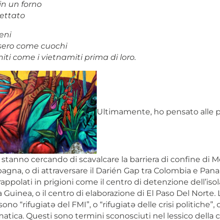
n un forno
ettato
eni
sero come cuochi
niti come i vietnamiti prima di loro.
Ultimamente, ho pensato alle 
stanno cercando di scavalcare la barriera di confine di Mel
gna, o di attraversare il Darién Gap tra Colombia e Pana
appolati in prigioni come il centro di detenzione dell’iso
uinea, o il centro di elaborazione di El Paso Del Norte.
sono “rifugiatə del FMI”, o “rifugiatə delle crisi politiche”, 
limatica. Questi sono termini sconosciuti nel lessico dell