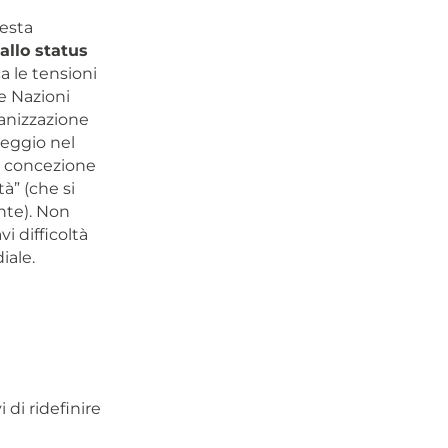
uesta
 allo status
ca le tensioni
e Nazioni
ganizzazione
eggio nel
na concezione
à” (che si
nte). Non
i difficoltà
iale.
di ridefinire