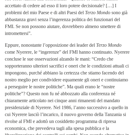
accettato di cedere ad esso il loro potere decisionale? […] I
problemi del mio Paese e di altri Paesi del
Terzo Mondo
sono già
abbastanza gravi senza l’ingerenza politica dei funzionari del
FMI. Se non possono aiutare, dovrebbero almeno smettere di
intromettersi”.
Eppure, nonostante l’opposizione dei leader del
Terzo Mondo
come Nyerere, le “ingerenze” del FMI hanno continuato. Nyerere
concluse le sue osservazioni alzando le mani: “Credo che
sopporteranno ulteriori sacrifici e oneri che le condizioni attuali ci
impongono, purché abbiano la certezza che stiamo facendo del
nostro meglio per condividere equamente gli oneri e continuiamo
a perseguire le nostre politiche”. Ma quali erano le “nostre
politiche”? Questo non fu né abbozzato alla conferenza né
chiaramente articolato nei cinque anni rimanenti del mandato
presidenziale di Nyerere. Nel 1986, l’anno successivo a quello in
cui Nyerere lasciò l’incarico, il nuovo governo della Tanzania si
rivolse al FMI e adottò un cosiddetto programma di ripresa
economica, che prevedeva tagli alla spesa pubblica e la