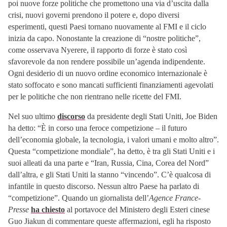
poi nuove forze politiche che promettono una via d’uscita dalla
crisi, nuovi governi prendono il potere e, dopo diversi
esperimenti, questi Paesi tornano nuovamente al FMI e il ciclo
inizia da capo. Nonostante la creazione di “nostre politiche”,
come osservava Nyerere, il rapporto di forze è stato così
sfavorevole da non rendere possibile un’agenda indipendente.
Ogni desiderio di un nuovo ordine economico internazionale è
stato soffocato e sono mancati sufficienti finanziamenti agevolati
per le politiche che non rientrano nelle ricette del FMI.
Nel suo ultimo
discorso
da presidente degli Stati Uniti, Joe Biden
ha detto: “È in corso una feroce competizione – il futuro
dell’economia globale, la tecnologia, i valori umani e molto altro”.
Questa “competizione mondiale”, ha detto, è tra gli Stati Uniti e i
suoi alleati da una parte e “Iran, Russia, Cina, Corea del Nord”
dall’altra, e gli Stati Uniti la stanno “vincendo”. C’è qualcosa di
infantile in questo discorso. Nessun altro Paese ha parlato di
“competizione”. Quando un giornalista dell’
Agence France-
Presse
ha chiesto
al portavoce del Ministero degli Esteri cinese
Guo Jiakun di commentare queste affermazioni, egli ha risposto