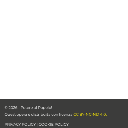
© 2026 - Potere al Popolo!
Quest'opera è distribuita con licenza
CC BY-NC-ND 4.0.
PRIVACY POLICY
|
COOKIE POLICY