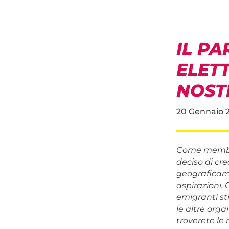
IL PA
ELETT
NOSTR
20 Gennaio 
Come membri
deciso di cr
geograficamen
aspirazioni. 
emigranti st
le altre org
troverete le 