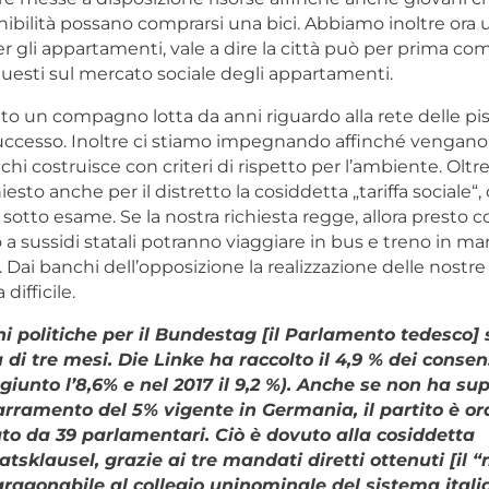
bilità possano comprarsi una bici. Abbiamo inoltre ora un
r gli appartamenti, vale a dire la città può per prima com
 questi sul mercato sociale degli appartamenti.
etto un compagno lotta da anni riguardo alla rete delle pist
ccesso. Inoltre ci stiamo impegnando affinché vengano 
 chi costruisce con criteri di rispetto per l’ambiente. Oltre
esto anche per il distretto la cosiddetta „tariffa sociale“, 
otto esame. Se la nostra richiesta regge, allora presto c
 a sussidi statali potranno viaggiare in bus e treno in ma
Dai banchi dell’opposizione la realizzazione delle nostre
difficile.
ni politiche per il Bundestag [il Parlamento tedesco]
ù di tre mesi. Die Linke ha raccolto il 4,9 % dei consen
iunto l’8,6% e nel 2017 il 9,2 %). Anche se non ha sup
arramento del 5% vigente in Germania, il partito è or
to da 39 parlamentari. Ciò è dovuto alla cosiddetta
sklausel, grazie ai tre mandati diretti ottenuti [il
aragonabile al collegio uninominale del sistema italia