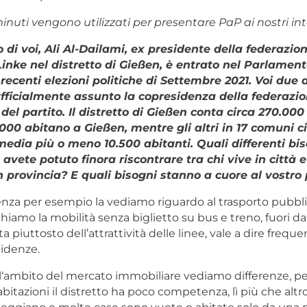
inuti vengono utilizzati per presentare PaP ai nostri int
di voi, Ali Al-Dailami, ex presidente della federazion
Linke nel distretto di Gießen, è entrato nel Parlamen
 recenti elezioni politiche di Settembre 2021. Voi due
ufficialmente assunto la copresidenza della federazi
 del partito. Il distretto di Gießen conta circa 270.000 
.000 abitano a Gießen, mentre gli altri in 17 comuni c
media più o meno 10.500 abitanti. Quali differenti bis
avete potuto finora riscontrare tra chi vive in città e
 in provincia? E quali bisogni stanno a cuore al
vostro 
renza per esempio la vediamo riguardo al trasporto pubblic
chiamo la mobilità senza biglietto su bus e treno, fuori dal
ta piuttosto dell’attrattività delle linee, vale a dire frequ
cidenze.
ll‘ambito del mercato immobiliare vediamo differenze, p
bitazioni il distretto ha poco competenza, lì più che altro i