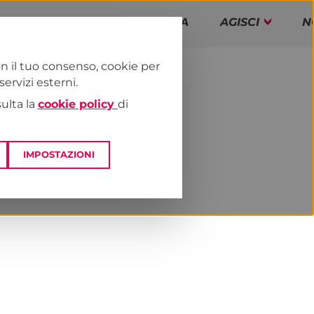
PAP!
PROGRAMMA
AGISCI
N
n il tuo consenso, cookie per
rvizi esterni.
E
DAI TERRITORI
ESTERO
sulta la
cookie policy
di
IMPOSTAZIONI