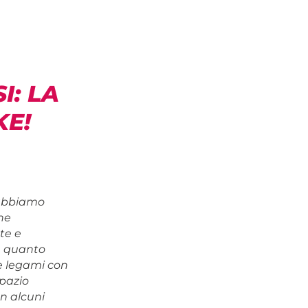
I: LA
KE!
 abbiamo
he
te e
in quanto
re legami con
spazio
on alcuni