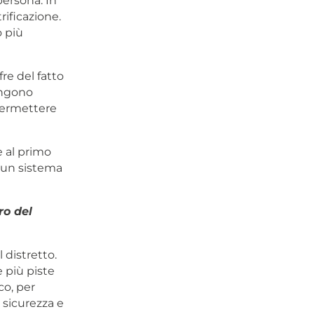
ersona. In
rificazione.
 più
re del fatto
vengono
 permettere
e al primo
a un sistema
ro del
l distretto.
e più piste
co, per
 sicurezza e