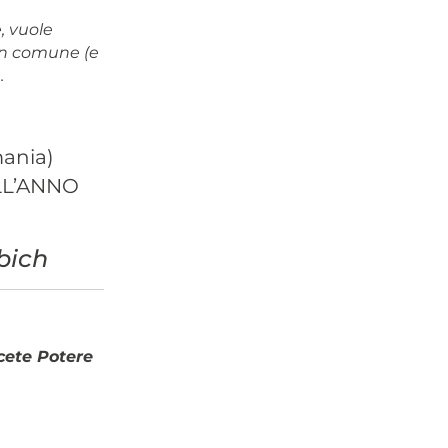
, vuole
 in comune (e
.
mania)
LL’ANNO
bich
cete Potere