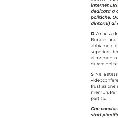
internet LI
dedicata a d
politiche. Q
dintorni) di
D
: A causa d
Bundesland si
abbiamo potut
superiori ide
al momento i
durare del t
S
: Nella stes
videoconfere
frustrazione 
membri. Per 
partito.
Che conclus
stati pianifi