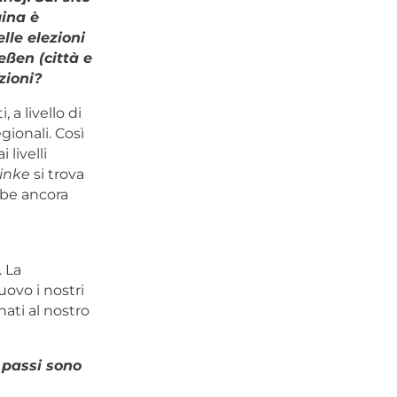
ina è
lle elezioni
eßen (città e
zioni?
 a livello di
gionali. Così
livelli
Linke
si trova
bbe ancora
 La
uovo i nostri
ati al nostro
 passi sono