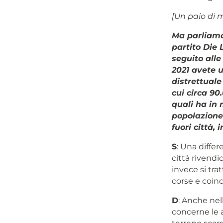
[
Un paio di m
Ma parliamo 
partito Die 
seguito alle
2021 avete 
distrettuale
cui circa 90
quali ha in 
popolazione 
fuori città,
S
: Una diffe
città rivendi
invece si trat
corse e coin
D
: Anche ne
concerne le a