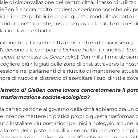
iale di circonvallazione del centro città. Il tasso di utilizzo
 Gießen è ancora molto modesto, speriamo così che più p
 bici e i mezzi pubblici e che in questo modo il trasporto i
i riduca nettamente, cosa che giova alla salute dei reside
la circolazione stradale.
citi inoltre a far si che città e distretto si dichiarassero „p
 all‘adesione alla campagna
Sichere Häfen
(tr. inglese:
Safe
 sicuri
) promossa da
Seebrücke
]. Con mille firme abbiam
cogliere più rifugiati dalle zone di crisi, attraverso la nos
ressione nei parlamenti ci è riuscito di mantenere attuale
pre di nuovo al distretto di esercitare i suoi diritti e dov
 distretto di Gießen come lavora concretamente il part
 trasformazione sociale-ecologica?
 la partecipazione al governo della città abbiamo ora un c
he intende mettere in pratica proprio questa trasformazio
o installare più postazioni per bici a noleggio, alcune 
e la rete delle piste ciclabili viene continuamente amplia
e messe a disposizione risorse affinché anche giovani 