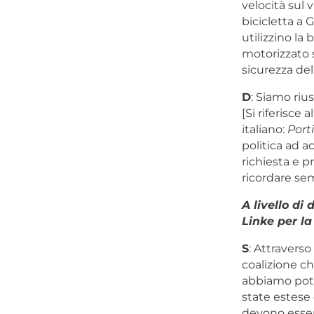
velocità sul v
bicicletta a
utilizzino la
motorizzato s
sicurezza del
D
: Siamo rius
[Si riferisce
italiano:
Porti
politica ad ac
richiesta e p
ricordare sem
A livello di
Linke per la
S
: Attraverso
coalizione c
abbiamo potut
state estese 
devono esser