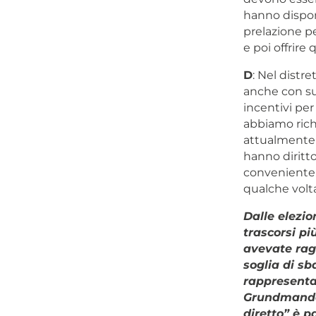
hanno disponi
prelazione pe
e poi offrire
D
: Nel distr
anche con su
incentivi per
abbiamo richi
attualmente s
hanno diritto
conveniente. 
qualche volta 
Dalle elezio
trascorsi pi
avevate ragg
soglia di sb
rappresenta
Grundmandat
diretto” è p