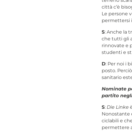
terreno scar
città c‘è biso
Le persone v
permettersi i f
S
: Anche la t
che tutti gli
rinnovate e p
studenti e st
D
: Per noi i
posto. Perciò
sanitario est
Nominate per
partito negli
S
:
Die Linke
è
Nonostante ci
ciclabili e ch
permettere a 