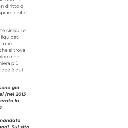
 diritto di
prare edifici
e ciclabli e
liquidati
 a ciò
che si trova
oloro che
niera più
 idee è qui
 sono già
si (nel 2013
erato la
a
 “mandato
no]. Sul sito