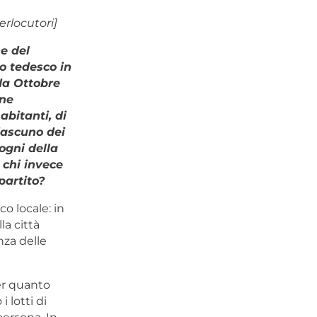
erlocutori
]
e del
to tedesco in
 da Ottobre
one
abitanti, di
iascuno dei
ogni della
 chi invece
partito
?
o locale: in
la città
enza delle
er quanto
 lotti di