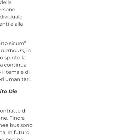
 della
ersone
ndividuale
nti e alla
orto sicuro“
 harbours
, in
o spinto la
tra continua
 il tema e di
eri umanitari.
ito Die
ontratto di
ne. Finora
linee bus sono
ta. In futuro
che non ne