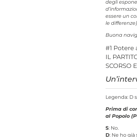
degli espone
d’informazio
essere un con
le differenze
Buona navig
#1 Potere 
IL PARTIT
SCORSO E 
Un’inter
Legenda: D st
Prima di co
al Popolo (
S
: No.
D
: Ne ho già 