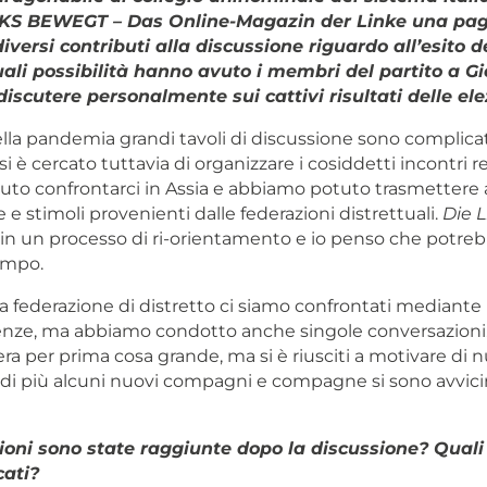
NKS BEWEGT – Das Online-Magazin der Linke una pag
iversi contributi alla discussione riguardo all’esito de
uali possibilità hanno avuto i membri del partito a Gi
 discutere personalmente sui cattivi risultati delle ele
ella pandemia grandi tavoli di discussione sono complicati,
 è cercato tuttavia di organizzare i cosiddetti incontri re
o confrontarci in Assia e abbiamo potuto trasmettere ai 
e e stimoli provenienti dalle federazioni distrettuali.
Die 
n un processo di ri-orientamento e io penso che potre
empo.
sa federazione di distretto ci siamo confrontati mediante
nze, ma abbiamo condotto anche singole conversazioni.
era per prima cosa grande, ma si è riusciti a motivare di n
di più alcuni nuovi compagni e compagne si sono avvicin
ioni sono state raggiunte dopo la discussione? Quali
cati?