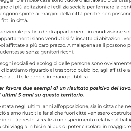
seggiano e molte case sono vuote o abitate solo da una p
gno di più abitazioni di edilizia sociale per fermare la gent
engono spinte ai margini della città perché non possono
itti in città.
radizionale pratica degli appartamenti in condivisione soff
 appartamenti siano venduti: si fa incetta di abitazioni, 
oi affittate a più caro prezzo. A malapena se li possono
udentesse senza genitori ricchi.
 bisogni sociali ed ecologici delle persone sono ovviament
 ci battiamo riguardo al trasporto pubblico, agli affitti e 
eso a tutte le zone e in mano pubblica.
 favore due esempi di un risultato positivo del lavo
 ultimi 5 anni su questo territorio.
 stata negli ultimi anni all’opposizione, sia in città che ne
ò siamo riusciti a far sì che fuori città venissero costruit
e in città presto si realizzi un esperimento relativo al traffi
chi viaggia in bici e ai bus di poter circolare in maggiore