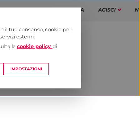
PAP!
PROGRAMMA
AGISCI
N
n il tuo consenso, cookie per
rvizi esterni.
E
DAI TERRITORI
ESTERO
sulta la
cookie policy
di
IMPOSTAZIONI