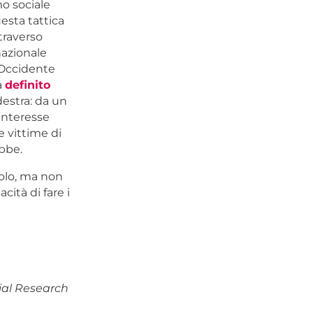
o sociale
esta tattica
traverso
azionale
 Occidente
a
definito
destra: da un
 interesse
e vittime di
bbe.
olo, ma non
cità di fare i
cial Research