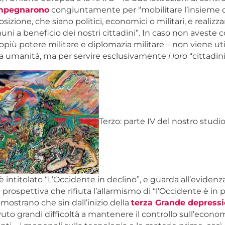
impegnarono
congiuntamente per “mobilitare l’insieme 
sizione, che siano politici, economici o militari, e realizzar
uni a beneficio dei nostri cittadini”. In caso non aveste c
opiù potere militare e diplomazia militare – non viene uti
tera umanità, ma per servire esclusivamente
i loro
“cittadini
Terzo: parte IV del nostro studi
è intitolato “L’Occidente in declino”, e guarda all’evidenz
prospettiva che rifiuta l’allarmismo di “l’Occidente è in pe
 dimostrano che sin dall’inizio della
terza Grande depress
uto grandi difficoltà a mantenere il controllo sull’econo