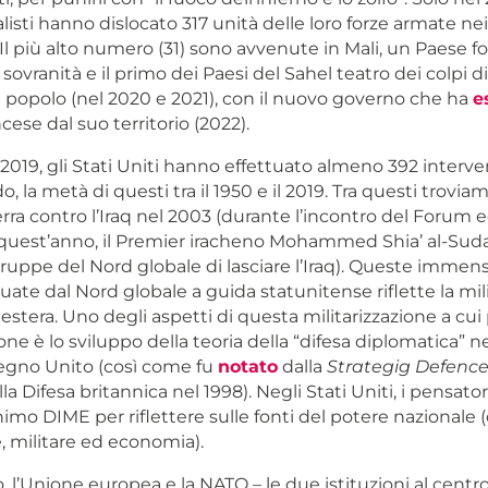
listi hanno dislocato 317 unità delle loro forze armate nei
 Il più alto numero (31) sono avvenute in Mali, un Paese 
i sovranità e il primo dei Paesi del Sahel teatro dei colpi d
l popolo (nel 2020 e 2021), con il nuovo governo che ha
e
ncese dal suo territorio (2022).
il 2019, gli Stati Uniti hanno effettuato almeno 392 interven
, la metà di questi tra il 1950 e il 2019. Tra questi troviamo
erra contro l’Iraq nel 2003 (durante l’incontro del Forum
quest’anno, il Premier iracheno Mohammed Shia’ al-Sud
truppe del Nord globale di lasciare l’Iraq). Queste immen
ttuate dal Nord globale a guida statunitense riflette la mil
a estera. Uno degli aspetti di questa militarizzazione a cu
ne è lo sviluppo della teoria della “difesa diplomatica” ne
Regno Unito (così come fu
notato
dalla
Strategig Defence
a Difesa britannica nel 1998). Negli Stati Uniti, i pensator
nimo DIME per riflettere sulle fonti del potere nazionale 
, militare ed economia).
, l’Unione europea e la NATO – le due istituzioni al centr