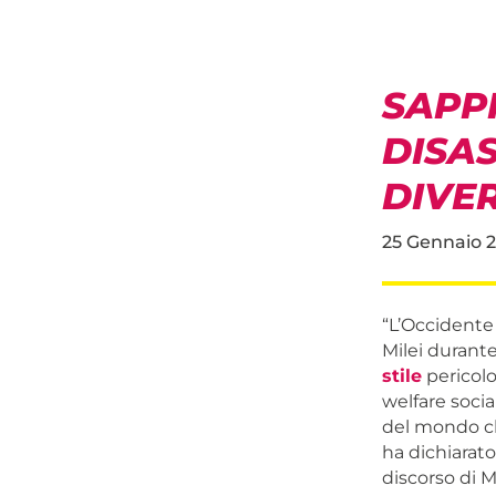
SAPP
DISA
DIVE
25 Gennaio 
“L’Occidente 
Milei durant
stile
pericolo
welfare socia
del mondo ch
ha dichiarato 
discorso di M