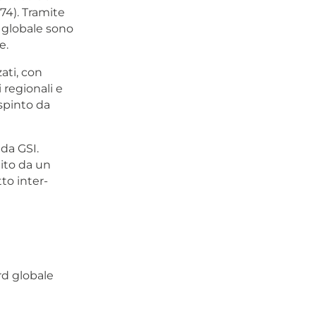
974). Tramite
rd globale sono
e.
ati, con
 regionali e
spinto da
 da GSI.
ito da un
to inter-
rd globale