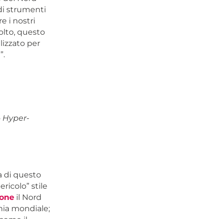
di strumenti
e i nostri
olto, questo
lizzato per
”.
o
Hyper-
a di questo
ricolo” stile
ione
il Nord
mia mondiale;