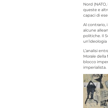
Nord (NATO, is
queste e altre
capaci di ese
Al contrario,
alcune allean
politiche. Il
un’ideologi
L’analisi entr
Morale della
blocco imperi
imperialista.