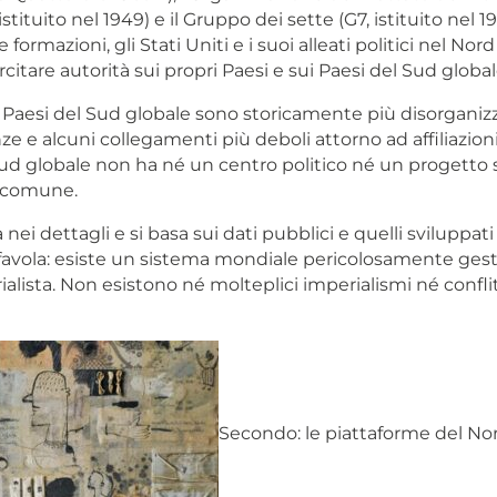
tituito nel 1949) e il Gruppo dei sette (G7, istituito nel 1
 formazioni, gli Stati Uniti e i suoi alleati politici nel No
rcitare autorità sui propri Paesi e sui Paesi del Sud global
 i Paesi del Sud globale sono storicamente più disorganizz
ze e alcuni collegamenti più deboli attorno ad affiliazioni
 Sud globale non ha né un centro politico né un progetto 
a comune.
a nei dettagli e si basa sui dati pubblici e quelli sviluppati
 favola: esiste un sistema mondiale pericolosamente gest
alista. Non esistono né molteplici imperialismi né conflit
Secondo: le piattaforme del No