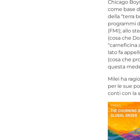
Chicago Boys
come base del
della “terra 
programmi di
(FMI); allo 
(cosa che Do
“carneficina 
lato fa appel
(cosa che prod
questa medes
Milei ha ragi
per le sue po
conti con la