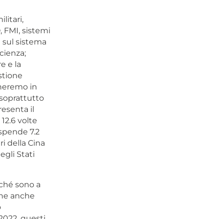
litari,
, FMI, sistemi
e sul sistema
scienza;
e e la
stione
orneremo in
a soprattutto
esenta il
12.6 volte
 spende 7.2
i della Cina
gli Stati
rché sono a
iene anche
o
 2022, questi