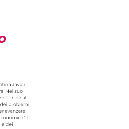
O
ntina Javier
a. Nel suo
o” – cioè al
” dei problemi
r avanzare,
 economica”. Il
 e dei