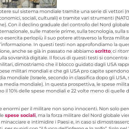
tere sul sistema mondiale tramite una serie di vettori (mi
economici, sociali, culturali) e tramite vari strumenti (NATO
e). Con il declino graduale del controllo del Nord global
nternazionale, sulle materie prime, sulla tecnologia, sulla 
 esercita perlopiù il suo potere attraverso la forza militar
l’informazione. In questi testi non approfondiamo la que
zione, anche se già in passato ne abbiamo
scritto
; ci rit
lla sovranità digitale. Il focus di questi testi si concentr
ilitari, dimostriamo che il blocco guidato dagli USA rappr
pese militari mondiali e che gli USA pro capite spendono 
ia mondiale (Israele, secondo in classifica dopo gli USA,
la media mondiale). In questa prospettiva, le spese militar
 il 10% delle spese mondiali e 22 volte meno di quelle de
 enormi per il militare non sono innocenti. Non solo pe
lle
spese sociali
, ma la forza militare del Nord globale v
r minacciare e intimidire i Paesi e, in caso si dimostrasser
 per punirli con “il fuoco dell’inferno e lo zolfo”. Solo nel