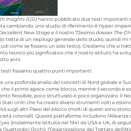
h Insights (GSI)
hanno pubblicato due testi importanti
sta cambiando: uno studio di riferimento è
Hyper-Imperia
 Decadent New Stage
e il nostro 72esimo dossier
The Ch
(si tratta di un riepilogo generale dello studio, quindi mi r
udi come se fossero un solo testo). Crediamo che si tratt
o teorico più significativo che il nostro istituto ha svil
otto anni.
 testi fissiamo quattro punti importanti:
e una profonda analisi dei concetti di Nord globale e Sud
che il primo agisce come blocco, mentre il secondo è so
o flessibile, poco strutturato e poco organizzato. Il No
 Stati Uniti che ha creato diversi strumenti volti a esten
ità sugli altri Paesi del blocco (molti di questi sono stor
ietà coloniali). Queste piattaforme includono l’Alleanza d
Eyes
(inizialmente istituita nel 1941 da USA e UK, di seguit
a Quattordici Occhi), l’Organizzazione del Trattato dell’Atl