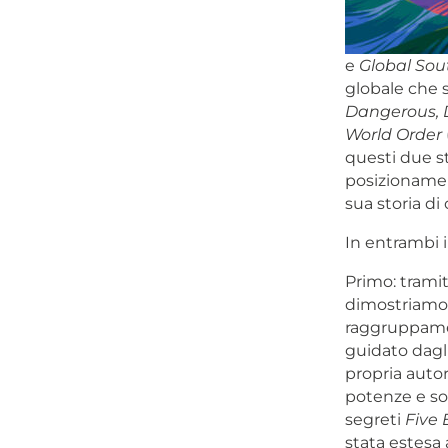
e
Global Sout
globale che 
Dangerous,
World Order
questi due st
posizionament
sua storia di 
In entrambi i
Primo: tramit
dimostriamo 
raggruppament
guidato dagli
propria autor
potenze e soc
segreti
Five 
stata estesa 