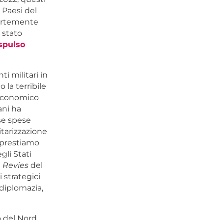
 Paesi del
fortemente
i stato
spulso
ti militari in
 la terribile
 economico
ani ha
se spese
itarizzazione
i prestiamo
gli Stati
 Revies
del
i strategici
(diplomazia,
o del Nord