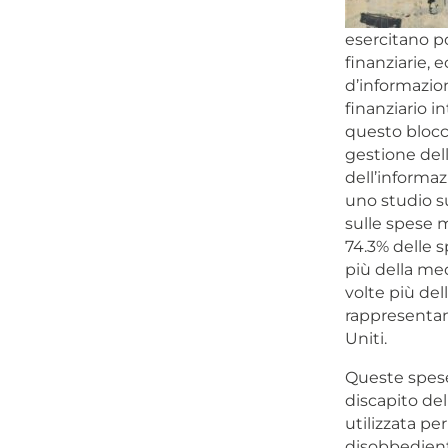
esercitano po
finanziarie, 
d’informazion
finanziario i
questo blocco
gestione del
dell’informa
uno studio su
sulle spese m
74.3% delle s
più della med
volte più del
rappresentano
Uniti.
Queste spese
discapito de
utilizzata pe
disobbedienti,