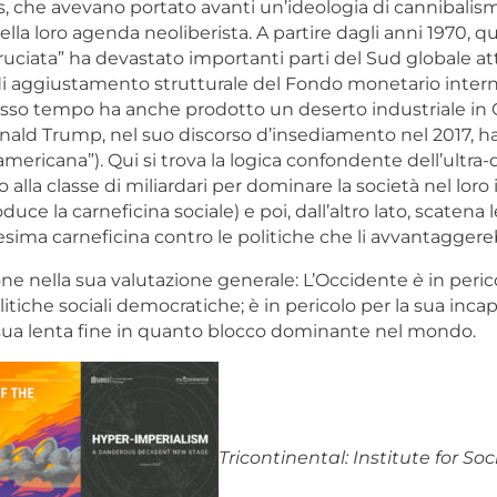
, che avevano portato avanti un’ideologia di cannibalism
la loro agenda neoliberista. A partire dagli anni 1970, qu
bruciata” ha devastato importanti parti del Sud globale at
 aggiustamento strutturale del Fondo monetario intern
stesso tempo ha anche prodotto un deserto industriale in
nald Trump, nel suo discorso d’insediamento nel 2017, h
americana”). Qui si trova la logica confondente dell’ultra-
lo alla classe di miliardari per dominare la società nel loro
uce la carneficina sociale) e poi, dall’altro lato, scatena l
ima carneficina contro le politiche che li avvantaggere
one nella sua valutazione generale: L’Occidente
è
in peric
litiche sociali democratiche; è in pericolo per la sua incapa
 sua lenta fine in quanto blocco dominante nel mondo.
Tricontinental: Institute for So