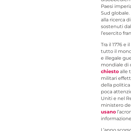
Paesi imperia
Sud globale.
alla ricerca d
sostenuti da
l’esercito fra
Tra il 1776 e 
tutto il mondo
e illegale gu
mondiale di 
chiesto
alle 
militari effe
della politic
poca attenzio
Uniti e nel 
ministero dell
usano
l’acro
informazione
L’anno scorso