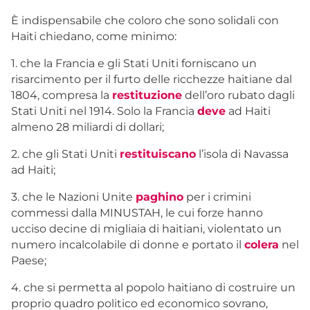
È indispensabile che coloro che sono solidali con
Haiti chiedano, come minimo:
1. che la Francia e gli Stati Uniti forniscano un
risarcimento per il furto delle ricchezze haitiane dal
1804, compresa la
restituzione
dell’oro rubato dagli
Stati Uniti nel 1914. Solo la Francia
deve
ad Haiti
almeno 28 miliardi di dollari;
2. che gli Stati Uniti
restituiscano
l’isola di Navassa
ad Haiti;
3. che le Nazioni Unite
paghino
per i crimini
commessi dalla MINUSTAH, le cui forze hanno
ucciso decine di migliaia di haitiani, violentato un
numero incalcolabile di donne e portato il
colera
nel
Paese;
4. che si permetta al popolo haitiano di costruire un
proprio quadro politico ed economico sovrano,