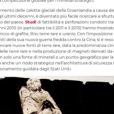
a competizione globale per i minerali strategici.
imento delle calotte glaciali della Groenlandia a causa de
li ultimi decenni, è diventato più facile ricercare e sfrutta
lo del paese.
Studi
di fattibilità e perforazioni condotti tra l
ni 2010 (in particolare tra il 2011 e il 2015) hanno mostrato
 ricco di grafite, litio, terre rare e uranio. Con l’imposizion
niti della sua nuova guerra fredda contro la Cina, si è reso
rcare nuove fonti di terre rare, data la predominanza cin
delle terre rare e nella produzione di magneti derivati da e
n solo una fonte di minerali o un punto geografico per la
 anche un nodo strategico nell’architettura di sicurezza 
ionamento guidata dagli Stati Uniti.