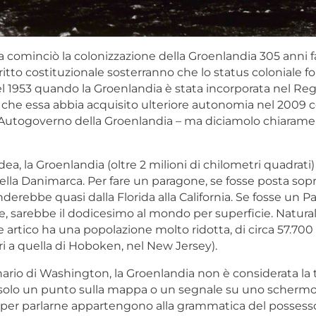
cominciò la colonizzazione della Groenlandia 305 anni fa, 
iritto costituzionale sosterranno che lo status coloniale f
l 1953 quando la Groenlandia è stata incorporata nel Reg
che essa abbia acquisito ulteriore autonomia nel 2009 c
ll’Autogoverno della Groenlandia – ma diciamolo chiarame
dea, la Groenlandia (oltre 2 milioni di chilometri quadrati)
lla Danimarca. Per fare un paragone, se fosse posta sopra
enderebbe quasi dalla Florida alla California. Se fosse un P
, sarebbe il dodicesimo al mondo per superficie. Natur
artico ha una popolazione molto ridotta, di circa 57.700 
pari a quella di Hoboken, nel New Jersey).
rio di Washington, la Groenlandia non è considerata la t
 solo un punto sulla mappa o un segnale su uno schermo 
 per parlarne appartengono alla grammatica del possesso