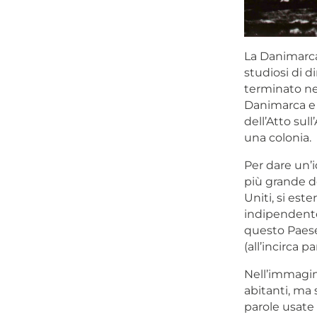
La Danimarca 
studiosi di d
terminato ne
Danimarca e 
dell’Atto su
una colonia.
Per dare un’i
più grande de
Uniti, si est
indipendente
questo Paese 
(all’incirca 
Nell’immagina
abitanti, ma
parole usate