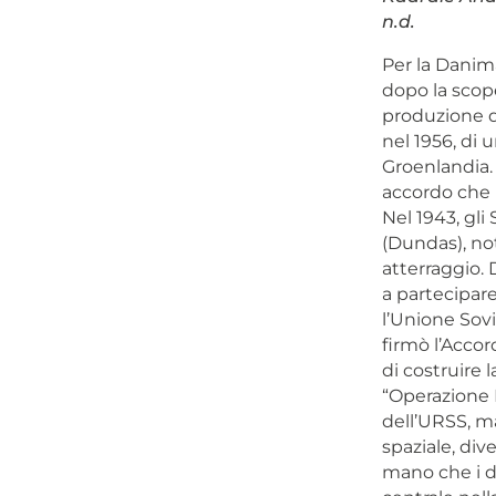
n.d.
Per la Danim
dopo la scope
produzione d
nel 1956, di 
Groenlandia.
accordo che p
Nel 1943, gli
(Dundas), not
atterraggio.
a partecipare
l’Unione Sovi
firmò l’Accor
di costruire 
“Operazione B
dell’URSS, ma
spaziale, di
mano che i d