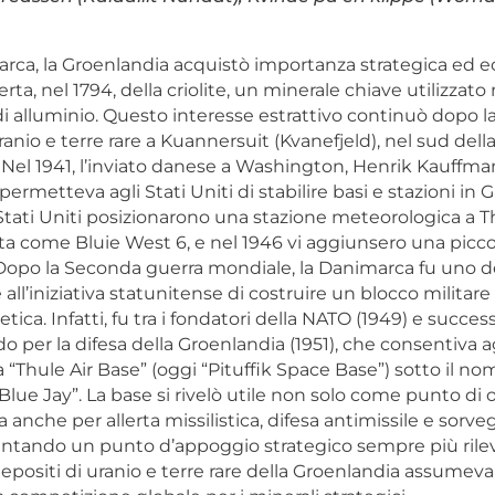
arca, la Groenlandia acquistò importanza strategica ed
rta, nel 1794, della criolite, un minerale chiave utilizzato 
i alluminio. Questo interesse estrattivo continuò dopo la
uranio e terre rare a Kuannersuit (Kvanefjeld), nel sud dell
 Nel 1941, l’inviato danese a Washington, Henrik Kauffma
ermetteva agli Stati Uniti di stabilire basi e stazioni in 
 Stati Uniti posizionarono una stazione meteorologica a T
a come Bluie West 6, e nel 1946 vi aggiunsero una piccol
 Dopo la Seconda guerra mondiale, la Danimarca fu uno de
 all’iniziativa statunitense di costruire un blocco militare
etica. Infatti, fu tra i fondatori della NATO (1949) e succ
do per la difesa della Groenlandia (1951), che consentiva ag
la “Thule Air Base” (oggi “Pituffik Space Base”) sotto il no
lue Jay”. La base si rivelò utile non solo come punto di 
 anche per allerta missilistica, difesa antimissile e sorve
ventando un punto d’appoggio strategico sempre più ril
epositi di uranio e terre rare della Groenlandia assumev