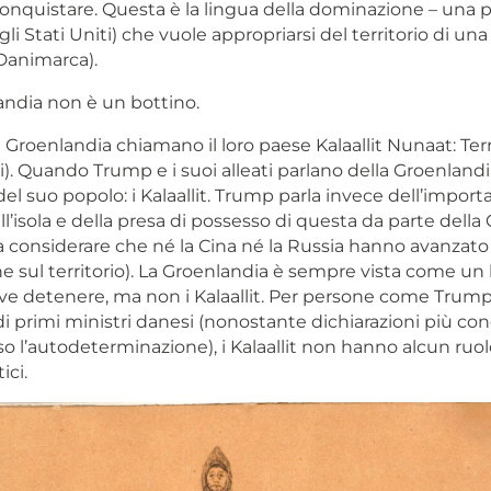
 conquistare. Questa è la lingua della dominazione – una 
(gli Stati Uniti) che vuole appropriarsi del territorio di un
 Danimarca).
andia non è un bottino.
la Groenlandia chiamano il loro paese Kalaallit Nunaat: Terra
i). Quando Trump e i suoi alleati parlano della Groenlandi
el suo popolo: i Kalaallit. Trump parla invece dell’import
ll’isola e della presa di possesso di questa da parte della 
a considerare che né la Cina né la Russia hanno avanzato
ne sul territorio). La Groenlandia è sempre vista come un
e detenere, ma non i Kalaallit. Per persone come Trump
i primi ministri danesi (nonostante dichiarazioni più conc
so l’autodeterminazione), i Kalaallit non hanno alcun ru
ici.