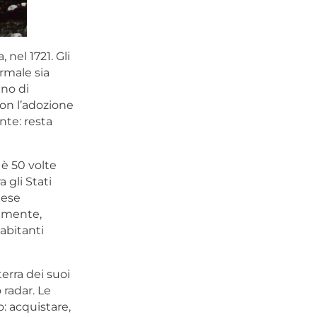
nel 1721. Gli
ormale sia
no di
on l’adozione
nte: resta
 è 50 volte
 gli Stati
aese
almente,
abitanti
erra dei suoi
radar. Le
: acquistare,