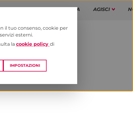
PAP!
PROGRAMMA
AGISCI
N
n il tuo consenso, cookie per
rvizi esterni.
E
DAI TERRITORI
ESTERO
sulta la
cookie policy
di
IMPOSTAZIONI