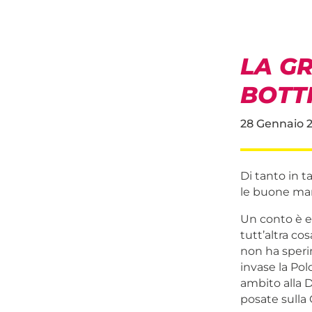
LA G
BOTT
28 Gennaio 
Di tanto in t
le buone man
Un conto è es
tutt’altra co
non ha sperim
invase la Pol
ambito alla D
posate sulla 