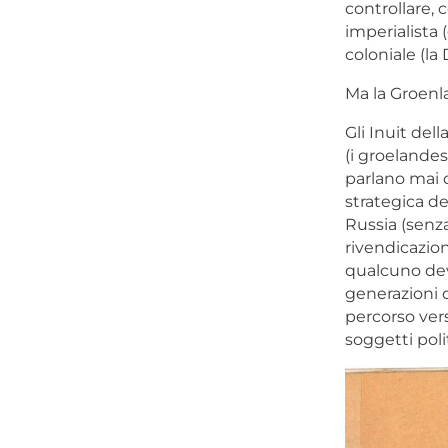
controllare,
imperialista 
coloniale (la
Ma la Groenl
Gli Inuit del
(i groelandes
parlano mai d
strategica de
Russia (senz
rivendicazio
qualcuno dev
generazioni d
percorso ver
soggetti polit