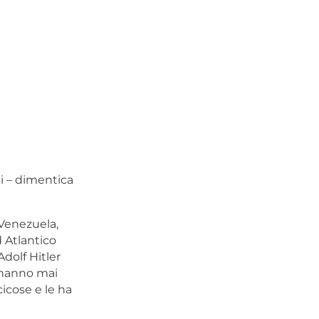
ti – dimentica
 Venezuela,
d Atlantico
dolf Hitler
n hanno mai
icose e le ha