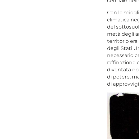
centrale nell
Con lo sciogl
climatica neg
del sottosuo
metà degli an
territorio era
degli Stati U
necessario ce
raffinazione 
diventata no
di potere, ma
di approvvig