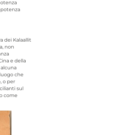
potenza
a potenza
 dei Kalaallit
a, non
anza
Cina e della
 alcuna
 luogo che
, o per
ilianti sul
olo come