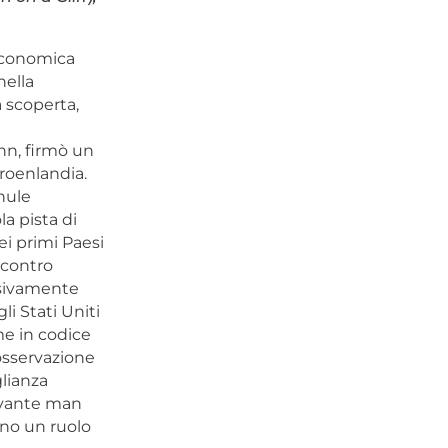
 economica
nella
 scoperta,
a
nn, firmò un
Groenlandia.
hule
a pista di
i primi Paesi
 contro
essivamente
li Stati Uniti
me in codice
osservazione
glianza
evante man
ano un ruolo