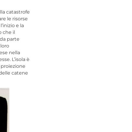
lla catastrofe
re le risorse
’inizio e la
 che il
e da parte
 loro
ese nella
sse. L’isola è
 proiezione
delle catene