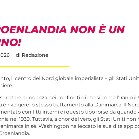
ROENLANDIA NON È UN
INO!
2026
di
Redazione
anto, il centro del Nord globale imperialista – gli Stati Uni
iere.
ercitare arroganza nei confronti di Paesi come l’Iran o il
sa è rivolgere lo stesso trattamento alla Danimarca. Il Nor
entato conflitti interni di questo tipo forse da quando A
onia nel 1939. Tuttavia, a onor del vero, gli Stati Uniti no
animarca in sé. Washington ha leccato le sue dita appicc
Groenlandia.