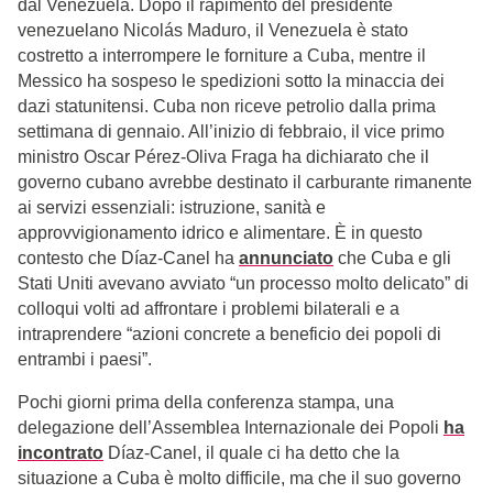
dal Venezuela. Dopo il rapimento del presidente
venezuelano Nicolás Maduro, il Venezuela è stato
costretto a interrompere le forniture a Cuba, mentre il
Messico ha sospeso le spedizioni sotto la minaccia dei
dazi statunitensi. Cuba non riceve petrolio dalla prima
settimana di gennaio. All’inizio di febbraio, il vice primo
ministro Oscar Pérez-Oliva Fraga ha dichiarato che il
governo cubano avrebbe destinato il carburante rimanente
ai servizi essenziali: istruzione, sanità e
approvvigionamento idrico e alimentare. È in questo
contesto che Díaz-Canel ha
annunciato
che Cuba e gli
Stati Uniti avevano avviato “un processo molto delicato” di
colloqui volti ad affrontare i problemi bilaterali e a
intraprendere “azioni concrete a beneficio dei popoli di
entrambi i paesi”.
Pochi giorni prima della conferenza stampa, una
delegazione dell’Assemblea Internazionale dei Popoli
ha
incontrato
Díaz-Canel, il quale ci ha detto che la
situazione a Cuba è molto difficile, ma che il suo governo