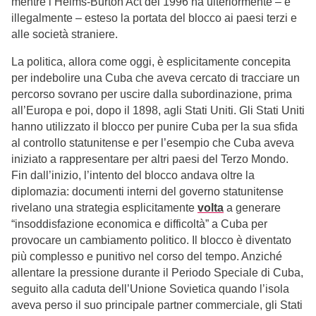
mentre l’Helms-Burton Act del 1996 ha ulteriormente – e
illegalmente – esteso la portata del blocco ai paesi terzi e
alle società straniere.
La politica, allora come oggi, è esplicitamente concepita
per indebolire una Cuba che aveva cercato di tracciare un
percorso sovrano per uscire dalla subordinazione, prima
all’Europa e poi, dopo il 1898, agli Stati Uniti. Gli Stati Uniti
hanno utilizzato il blocco per punire Cuba per la sua sfida
al controllo statunitense e per l’esempio che Cuba aveva
iniziato a rappresentare per altri paesi del Terzo Mondo.
Fin dall’inizio, l’intento del blocco andava oltre la
diplomazia: documenti interni del governo statunitense
rivelano una strategia esplicitamente
volta
a generare
“insoddisfazione economica e difficoltà” a Cuba per
provocare un cambiamento politico. Il blocco è diventato
più complesso e punitivo nel corso del tempo. Anziché
allentare la pressione durante il Periodo Speciale di Cuba,
seguito alla caduta dell’Unione Sovietica quando l’isola
aveva perso il suo principale partner commerciale, gli Stati